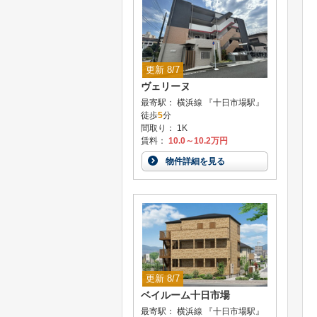
更新 8/7
ヴェリーヌ
最寄駅： 横浜線 『十日市場駅』
徒歩
5
分
間取り： 1K
賃料：
10.0～10.2万円
物件詳細を見る
更新 8/7
ベイルーム十日市場
最寄駅： 横浜線 『十日市場駅』