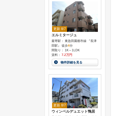
更新 8/7
エルミタージュ
最寄駅： 東急田園都市線 『長津
田駅』 徒歩
4
分
間取り： 1K～1LDK
賃料：
7.2万円
物件詳細を見る
更新 8/7
ウィンベルデュエット鴨居