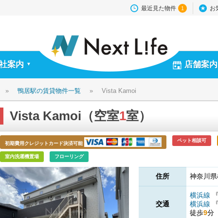
最近見た物件
お
1
社案内
店舗案内
▼
»
鴨居駅の賃貸物件一覧
»
Vista Kamoi
Vista Kamoi（空室
1
室）
ペット相談可
初期費用クレジットカード決済可能
室内洗濯機置場
フローリング
住所
神奈川県
横浜線
交通
横浜線
徒歩
9
分