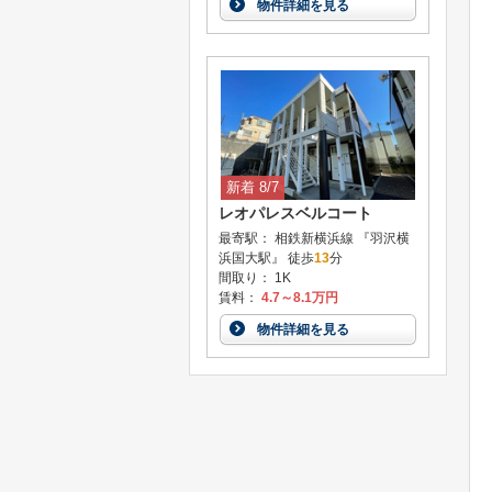
物件詳細を見る
新着 8/7
レオパレスベルコート
最寄駅： 相鉄新横浜線 『羽沢横
浜国大駅』 徒歩
13
分
間取り： 1K
賃料：
4.7～8.1万円
物件詳細を見る