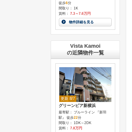
徒歩
6
分
間取り： 1K
賃料：
7.3～7.6万円
物件詳細を見る
Vista Kamoi
の近隣物件一覧
更新 8/7
グリーンピア新横浜
最寄駅： ブルーライン 『新羽
駅』 徒歩
22
分
間取り： 1DK～2DK
賃料：
7.8万円