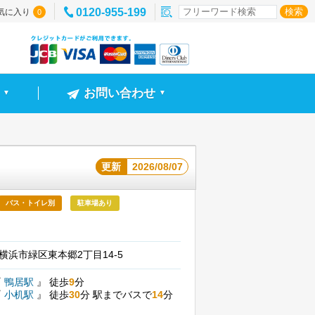
0120-955-199
気に入り
0
お問い合わせ
▼
▼
更新
2026/08/07
バス・トイレ別
駐車場あり
横浜市緑区東本郷2丁目14-5
『
鴨居駅
』
徒歩
9
分
『
小机駅
』
徒歩
30
分
駅までバスで
14
分