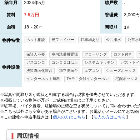
築年月
2024年5月
総戸数
-
賃料
7.5万円
管理費
3,000円
面積
18～20㎡
間取り
1K
ペット相談
光ファイバー
駐車場あり
公共排水
公営水
物件特徴
保証人不要
室内洗濯機置場
フローリング
ロフト付き
ガスコンロ
コンロ２口以上
システムキッチン
バス・トイ
物件設備
洗髪洗面化粧台
独立洗面台
エアコン
シューズボックス
インターネット無料
TVモニタ付インターホン
宅配ボックス
※写真や間取り図が現状と相違する場合は現状を優先させていただきます。
※掲載している物件が万が一ご成約の場合はご了承ください。
※駐車場、バイク置場、駐輪場の正確な空き状況についてお問い合わせいた
※こちら以外にも空室がある場合がございます。お電話かメールにてお気軽
※この建物へ申込手続きは【
個人の方はこちら
】【
法人の方はこちら
】
周辺情報