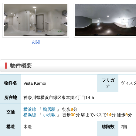
物件概要
フリガ
物件名
ヴィス
Vista Kamoi
ナ
所在地
神奈川県横浜市緑区東本郷2丁目14-5
横浜線
『
鴨居駅
』
徒歩
9
分
交通
横浜線
『
小机駅
』
徒歩
30
分
駅までバスで
14
分
徒歩
9
分
構造
木造
総階数
2階