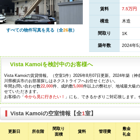
賃料
7.5万円
構造
木造
すべての物件写真を見る（全
26
枚）
間取り
1K
築年数
2024年
Vista Kamoiを検討中のお客様へ
Vista Kamoiの賃貸情報。（空室1件）2026年8月07日更新。2024
川県横浜市のお部屋探しはネクストライフへお任せください。
年間お問い合わせ数
22,000
件、成約数
5,000
件以上の弊社が、地域最大級
せていただきます。
お客様の「
今から見に行きたい！
」にも、できるかぎりご対応致します。
Vista Kamoiの空室情報【全
1
室】
間取り
敷金
更新日
所在階
賃料
管理費
面積
礼金