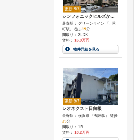
更新 8/7
シンフォニックヒルズかがやきの街 8号棟
最寄駅： グリーンライン 『川和
町駅』 徒歩
19
分
間取り： 2LDK
賃料：
16.0万円
物件詳細を見る
更新 8/7
レオネクスト日向根
最寄駅： 横浜線 『鴨居駅』 徒歩
25
分
間取り： 1R
賃料：
10.2万円