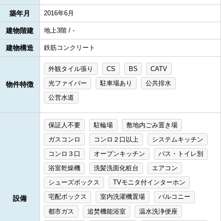
築年月
2016年6月
建物階建
地上3階 / -
建物構造
鉄筋コンクリート
外観タイル張り
CS
BS
CATV
光ファイバー
駐車場あり
公共排水
物件特徴
公営水道
保証人不要
駐輪場
敷地内ごみ置き場
ガスコンロ
コンロ２口以上
システムキッチン
コンロ３口
オープンキッチン
バス・トイレ別
浴室乾燥機
洗髪洗面化粧台
エアコン
シューズボックス
TVモニタ付インターホン
宅配ボックス
室内洗濯機置場
バルコニー
設備
都市ガス
追焚機能浴室
温水洗浄便座