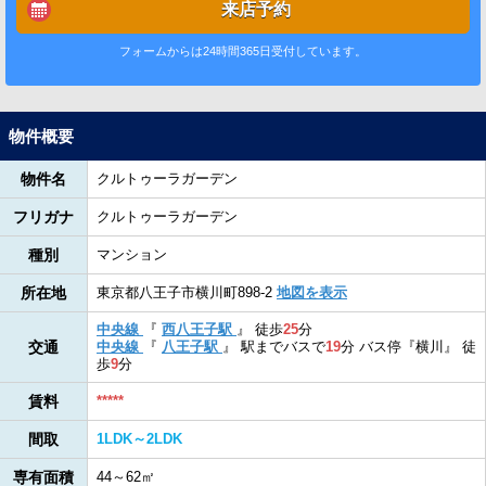
来店予約
フォームからは24時間365日受付しています。
物件概要
物件名
クルトゥーラガーデン
フリガナ
クルトゥーラガーデン
種別
マンション
所在地
東京都八王子市横川町898-2
地図を表示
中央線
『
西八王子駅
』
徒歩
25
分
交通
中央線
『
八王子駅
』
駅までバスで
19
分
バス停『横川』
徒
歩
9
分
賃料
*****
間取
1LDK～2LDK
専有面積
44～62㎡