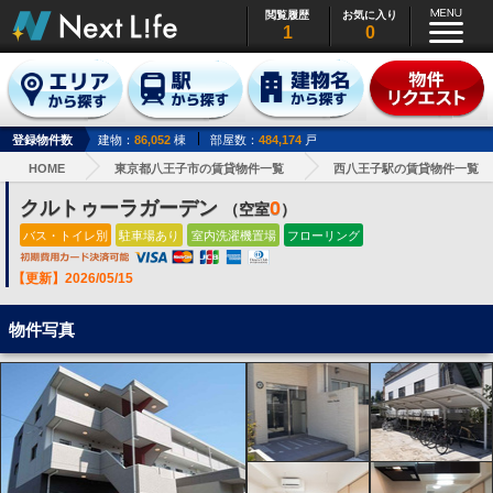
閲覧履歴
お気に入り
1
0
登録物件数
建物：
86,052
棟
部屋数：
484,174
戸
HOME
東京都八王子市の賃貸物件一覧
西八王子駅の賃貸物件一覧
クルトゥーラガーデン
0
（空室
）
バス・トイレ別
駐車場あり
室内洗濯機置場
フローリング
【更新】2026/05/15
物件写真