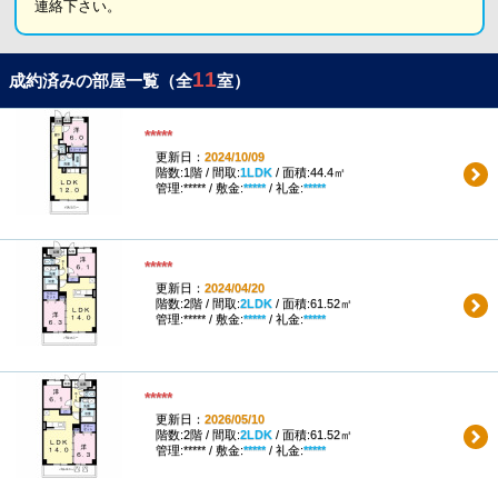
連絡下さい。
11
成約済みの部屋一覧（全
室）
*****
更新日：
2024/10/09
階数:1階 / 間取:
1LDK
/ 面積:44.4㎡
管理:***** / 敷金:
*****
/ 礼金:
*****
*****
更新日：
2024/04/20
階数:2階 / 間取:
2LDK
/ 面積:61.52㎡
管理:***** / 敷金:
*****
/ 礼金:
*****
*****
更新日：
2026/05/10
階数:2階 / 間取:
2LDK
/ 面積:61.52㎡
管理:***** / 敷金:
*****
/ 礼金:
*****