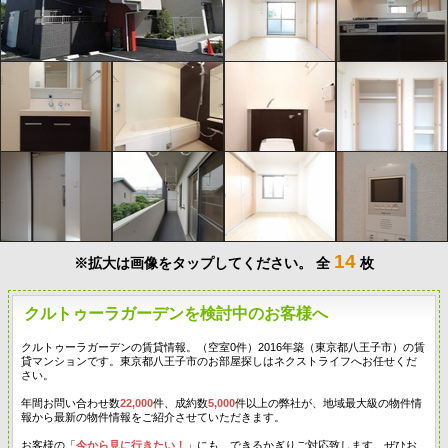
14
※拡大は画像をタップしてください。
全
枚
クルトゥーラガーデンを検討中のお客様へ
クルトゥーラガーデンの賃貸情報。（空室0件）2016年築（東京都八王子市）の賃
貸マンションです。東京都八王子市のお部屋探しはネクストライフへお任せくだ
さい。
年間お問い合わせ数
22,000
件、成約数
5,000
件以上の弊社が、地域最大級の物件情
報から最新の物件情報をご紹介させていただきます。
お客様の「
今から見に行きたい！
」にも、できるかぎりご対応致します。ぜひお