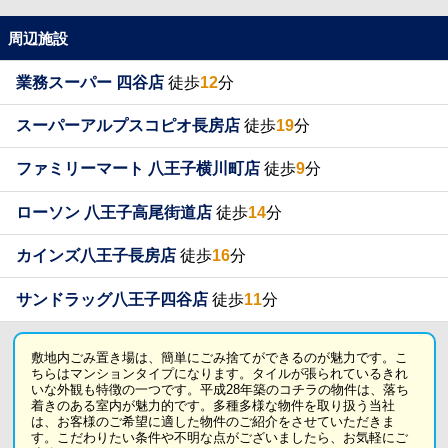
周辺施設
業務スーパー 四谷店
徒歩
12
分
スーパーアルプスコピオ長房店
徒歩
19
分
ファミリーマート 八王子横川町店
徒歩
9
分
ローソン 八王子高尾街道店
徒歩
14
分
カインズ八王子長房店
徒歩
16
分
サンドラッグ八王子四谷店
徒歩
11
分
敷地内ごみ置き場は、簡単にごみ捨てができるのが魅力です。こ
ちらはマンションタイプになります。タイルが張られているきれ
いな外観も特徴の一つです。平成28年築のコチラの物件は、落ち
着きのある室内が魅力的です。多種多様な物件を取り扱う当社
は、お客様のご希望に適した物件のご紹介をさせていただきま
す。こだわりたい条件や不明な点がございましたら、お気軽にご