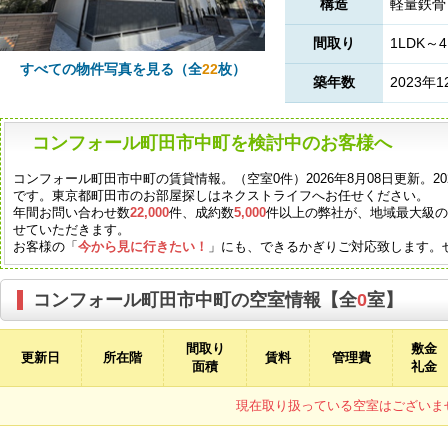
構造
軽量鉄骨
間取り
1LDK～4
すべての物件写真を見る（全
22
枚）
築年数
2023年1
コンフォール町田市中町を検討中のお客様へ
コンフォール町田市中町の賃貸情報。（空室0件）2026年8月08日更新。2
です。東京都町田市のお部屋探しはネクストライフへお任せください。
年間お問い合わせ数
22,000
件、成約数
5,000
件以上の弊社が、地域最大級
せていただきます。
お客様の「
今から見に行きたい！
」にも、できるかぎりご対応致します。
コンフォール町田市中町の空室情報【全
0
室】
間取り
敷金
更新日
所在階
賃料
管理費
面積
礼金
現在取り扱っている空室はございま