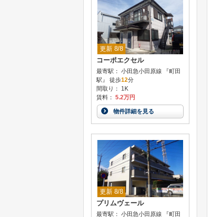
更新 8/8
コーポエクセル
最寄駅： 小田急小田原線 『町田
駅』 徒歩
12
分
間取り： 1K
賃料：
5.2万円
物件詳細を見る
更新 8/8
プリムヴェール
最寄駅： 小田急小田原線 『町田