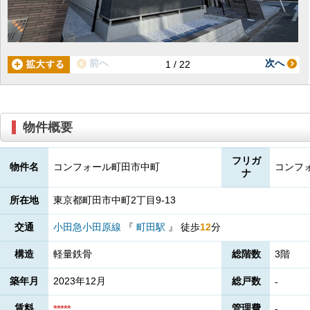
前へ
次へ
1 / 22
物件概要
フリガ
物件名
コンフォール町田市中町
コンフ
ナ
所在地
東京都町田市中町2丁目9-13
交通
小田急小田原線
『
町田駅
』
徒歩
12
分
構造
軽量鉄骨
総階数
3階
築年月
2023年12月
総戸数
-
賃料
管理費
*****
-