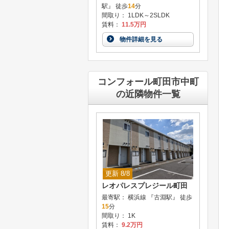
駅』 徒歩
14
分
間取り： 1LDK～2SLDK
賃料：
11.5万円
物件詳細を見る
コンフォール町田市中町
の近隣物件一覧
更新 8/8
レオパレスプレジール町田
最寄駅： 横浜線 『古淵駅』 徒歩
15
分
間取り： 1K
賃料：
9.2万円