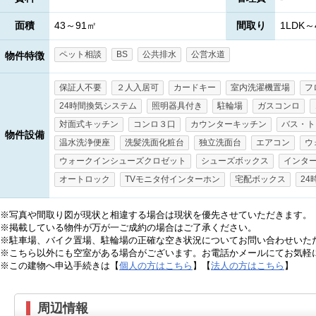
面積
43～91㎡
間取り
1LDK～
ペット相談
BS
公共排水
公営水道
物件特徴
保証人不要
２人入居可
カードキー
室内洗濯機置場
フ
24時間換気システム
照明器具付き
駐輪場
ガスコンロ
対面式キッチン
コンロ３口
カウンターキッチン
バス・ト
物件設備
温水洗浄便座
洗髪洗面化粧台
独立洗面台
エアコン
ウ
ウォークインシューズクロゼット
シューズボックス
インタ
オートロック
TVモニタ付インターホン
宅配ボックス
2
※写真や間取り図が現状と相違する場合は現状を優先させていただきます。
※掲載している物件が万が一ご成約の場合はご了承ください。
※駐車場、バイク置場、駐輪場の正確な空き状況についてお問い合わせいた
※こちら以外にも空室がある場合がございます。お電話かメールにてお気軽
※この建物へ申込手続きは【
個人の方はこちら
】【
法人の方はこちら
】
周辺情報