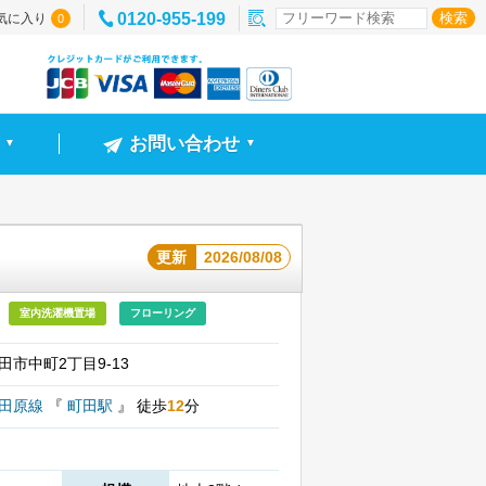
0120-955-199
気に入り
0
お問い合わせ
▼
▼
）
更新
2026/08/08
室内洗濯機置場
フローリング
田市中町2丁目9-13
小田原線
『
町田駅
』
徒歩
12
分