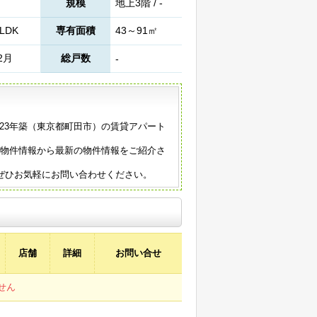
規模
地上3階 / -
LDK
専有面積
43～91㎡
2月
総戸数
-
023年築（東京都町田市）の賃貸アパート
の物件情報から最新の物件情報をご紹介さ
ぜひお気軽にお問い合わせください。
店舗
詳細
お問い合せ
せん