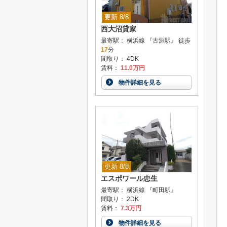
更新 8/8
西大沼貸家
最寄駅： 横浜線 『古淵駅』 徒歩
17
分
間取り： 4DK
賃料：
11.0万円
物件詳細を見る
更新 8/8
エスポワール忠生
最寄駅： 横浜線 『町田駅』
間取り： 2DK
賃料：
7.3万円
物件詳細を見る