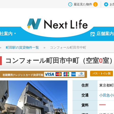
最近見た物件
お
1
社案内
店舗案内
▼
»
町田駅の賃貸物件一覧
»
コンフォール町田市中町
コンフォール町田市中町（空室
0
室
バス・トイレ別
初期費用クレジットカード決済可能
住所
東京都町
交通
小田急
賃料
*****