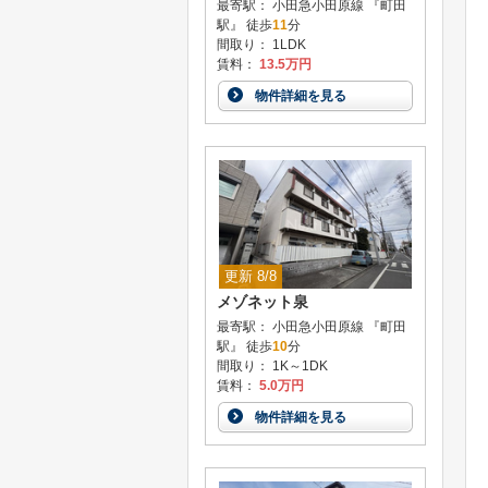
最寄駅： 小田急小田原線 『町田
駅』 徒歩
11
分
間取り： 1LDK
賃料：
13.5万円
物件詳細を見る
更新 8/8
メゾネット泉
最寄駅： 小田急小田原線 『町田
駅』 徒歩
10
分
間取り： 1K～1DK
賃料：
5.0万円
物件詳細を見る