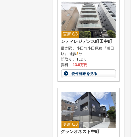
更新 8/8
シティレジデンス町田中町
最寄駅： 小田急小田原線 『町田
駅』 徒歩
3
分
間取り： 1LDK
賃料：
13.8万円
物件詳細を見る
更新 8/8
グランオネスト中町