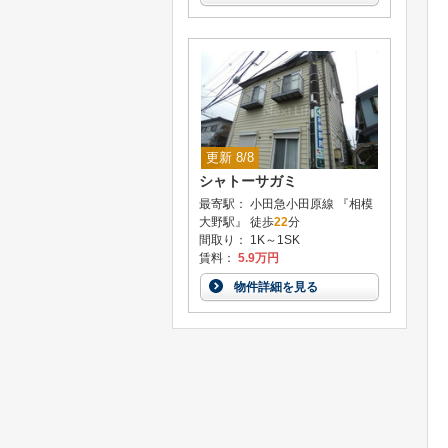
更新 8/8
シャトーサガミ
最寄駅： 小田急小田原線 『相模
大野駅』 徒歩
22
分
間取り： 1K～1SK
賃料：
5.9万円
物件詳細を見る