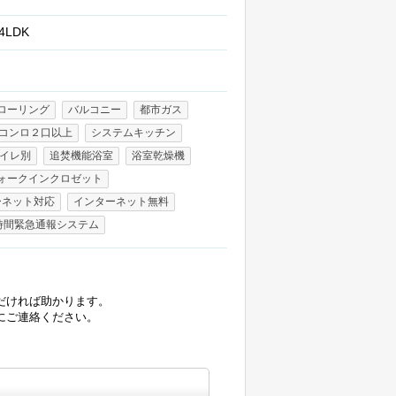
4LDK
ローリング
バルコニー
都市ガス
コンロ２口以上
システムキッチン
イレ別
追焚機能浴室
浴室乾燥機
ォークインクロゼット
ーネット対応
インターネット無料
4時間緊急通報システム
だければ助かります。
にご連絡ください。