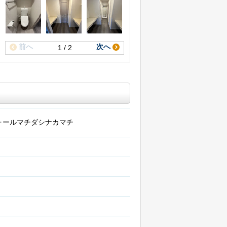
前へ
次へ
1 / 2
ォールマチダシナカマチ