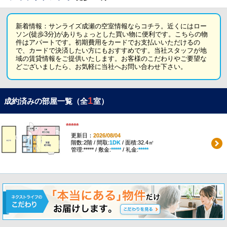
新着情報：サンライズ成瀬の空室情報ならコチラ。近くにはロー
ソン(徒歩3分)がありちょっとした買い物に便利です。こちらの物
件はアパートです。初期費用をカードでお支払いいただけるの
で、カードで決済したい方にもおすすめです。当社スタッフが地
域の賃貸情報をご提供いたします。お客様のこだわりやご要望な
どございましたら、お気軽に当社へお問い合わせ下さい。
1
成約済みの部屋一覧（全
室）
*****
更新日：
2026/08/04
階数:2階 / 間取:
1DK
/ 面積:32.4㎡
管理:***** / 敷金:
*****
/ 礼金:
*****