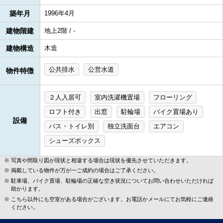
築年月
1996年4月
建物階建
地上2階 / -
建物構造
木造
公共排水
公営水道
物件特徴
２人入居可
室内洗濯機置場
フローリング
ロフト付き
出窓
駐輪場
バイク置場あり
設備
バス・トイレ別
独立洗面台
エアコン
シューズボックス
写真や間取り図が現状と相違する場合は現状を優先させていただきます。
掲載している物件が万が一ご成約の場合はご了承ください。
駐車場、バイク置場、駐輪場の正確な空き状況についてお問い合わせいただければ
助かります。
こちら以外にも空室がある場合がございます。お電話かメールにてお気軽にご連絡
ください。