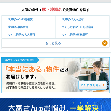
駅・地域名
人気の条件＋
で賃貸物件を探す
成瀬駅×ﾍﾟｯﾄ可(相談)
成瀬駅×2人入居可
成瀬駅×事務所可
つくし野駅×ﾍﾟｯﾄ可(相談)
つくし野駅×2人入居可
つくし野駅×事務所可
もっと見る