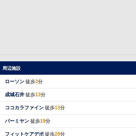
周辺施設
ローソン
徒歩
3
分
成城石井
徒歩
13
分
ココカラファイン
徒歩
13
分
バーミヤン
徒歩
19
分
フィットケアデポ
徒歩
29
分