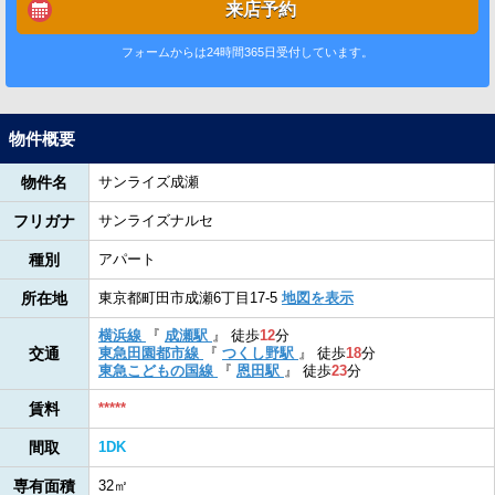
来店予約
フォームからは24時間365日受付しています。
物件概要
物件名
サンライズ成瀬
フリガナ
サンライズナルセ
種別
アパート
所在地
東京都町田市成瀬6丁目17-5
地図を表示
横浜線
『
成瀬駅
』
徒歩
12
分
交通
東急田園都市線
『
つくし野駅
』
徒歩
18
分
東急こどもの国線
『
恩田駅
』
徒歩
23
分
賃料
*****
間取
1DK
専有面積
32㎡