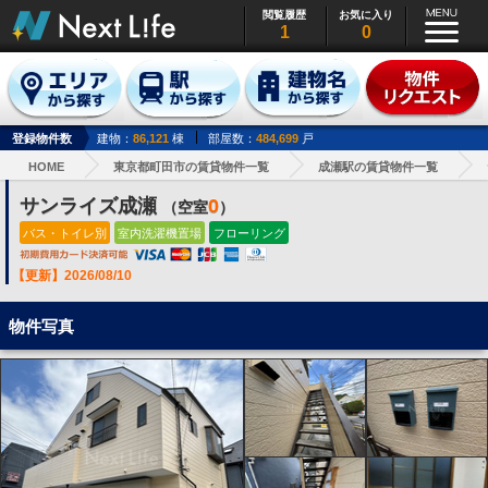
閲覧履歴
お気に入り
1
0
登録物件数
建物：
86,121
棟
部屋数：
484,699
戸
HOME
東京都町田市の賃貸物件一覧
成瀬駅の賃貸物件一覧
サンライズ成瀬
0
（空室
）
バス・トイレ別
室内洗濯機置場
フローリング
【更新】2026/08/10
物件写真