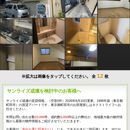
12
※拡大は画像をタップしてください。
全
枚
サンライズ成瀬を検討中のお客様へ
サンライズ成瀬の賃貸情報。（空室0件）2026年8月10日更新。1996年築（東京都
町田市）の賃貸アパートです。東京都町田市のお部屋探しはネクストライフへお
任せください。
年間お問い合わせ数
22,000
件、成約数
5,000
件以上の弊社が、地域最大級の物件情
報から最新の物件情報をご紹介させていただきます。
お客様の「
今から見に行きたい！
」にも、できるかぎりご対応致します。ぜひお