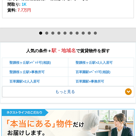
間取り:
1K
賃料:
7.7万円
駅・地域名
人気の条件＋
で賃貸物件を探す
聖蹟桜ヶ丘駅×ﾍﾟｯﾄ可(相談)
聖蹟桜ヶ丘駅×2人入居可
聖蹟桜ヶ丘駅×事務所可
百草園駅×ﾍﾟｯﾄ可(相談)
百草園駅×2人入居可
百草園駅×事務所可
もっと見る