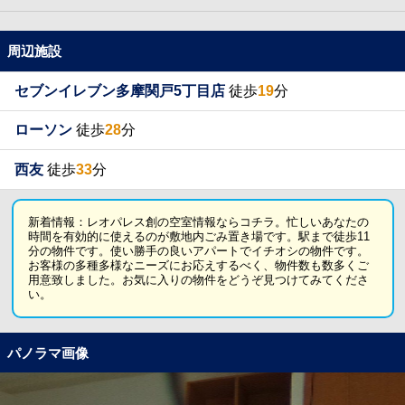
周辺施設
セブンイレブン多摩関戸5丁目店
徒歩
19
分
ローソン
徒歩
28
分
西友
徒歩
33
分
新着情報：レオパレス創の空室情報ならコチラ。忙しいあなたの
時間を有効的に使えるのが敷地内ごみ置き場です。駅まで徒歩11
分の物件です。使い勝手の良いアパートでイチオシの物件です。
お客様の多種多様なニーズにお応えするべく、物件数も数多くご
用意致しました。お気に入りの物件をどうぞ見つけてみてくださ
い。
パノラマ画像