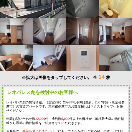
14
※拡大は画像をタップしてください。
全
枚
レオパレス創を検討中のお客様へ
レオパレス創の賃貸情報。（空室2件）2026年8月06日更新。2007年築（東京都多
摩市）の賃貸アパートです。東京都多摩市のお部屋探しはネクストライフへお任
せください。
年間お問い合わせ数
22,000
件、成約数
5,000
件以上の弊社が、地域最大級の物件情
報から最新の物件情報をご紹介させていただきます。
お客様の「
今から見に行きたい！
」にも、できるかぎりご対応致します。ぜひお