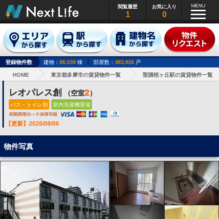
閲覧履歴
お気に入り
1
0
登録物件数
建物：
86,039
棟
部屋数：
483,926
戸
HOME
東京都多摩市の賃貸物件一覧
聖蹟桜ヶ丘駅の賃貸物件一覧
レオパレス創
2
（空室
）
バス・トイレ別
室内洗濯機置場
【更新】2026/08/06
物件写真