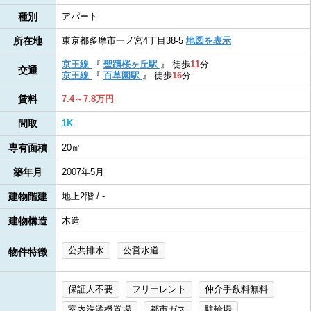
種別
アパート
所在地
東京都多摩市一ノ宮4丁目38-5
地図を表示
京王線
『
聖蹟桜ヶ丘駅
』
徒歩
11
分
交通
京王線
『
百草園駅
』
徒歩
16
分
賃料
7.4～7.8万円
間取
1K
専有面積
20㎡
築年月
2007年5月
建物階建
地上2階 / -
建物構造
木造
公共排水
公営水道
物件特徴
保証人不要
フリーレント
仲介手数料無料
室内洗濯機置場
都市ガス
駐輪場