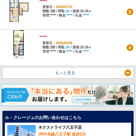
*****
更新日：
2026/07/14
階数:1階 / 間取:
1K
/ 面積:20.26㎡
管理:***** / 敷金:
*****
/ 礼金:
*****
*****
更新日：
2025/02/25
階数:2階 / 間取:
1K
/ 面積:20.26㎡
管理:***** / 敷金:
*****
/ 礼金:
*****
もっと見る
ル・クレージュのお問い合わせはこちら
ネクストライフ八王子店
JR中央線八王子駅 徒歩2分