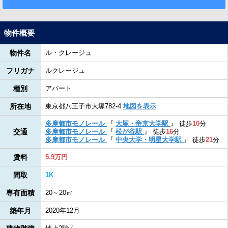
物件概要
物件名
ル・クレージュ
フリガナ
ルクレージュ
種別
アパート
所在地
東京都八王子市大塚782-4
地図を表示
多摩都市モノレール
『
大塚・帝京大学駅
』
徒歩
10
分
交通
多摩都市モノレール
『
松が谷駅
』
徒歩
16
分
多摩都市モノレール
『
中央大学・明星大学駅
』
徒歩
21
分
賃料
5.9万円
間取
1K
専有面積
20～20㎡
築年月
2020年12月