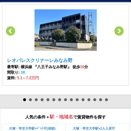
レオパレスクリナーレみなみ野
最寄駅: 横浜線 『八王子みなみ野駅』 徒歩
16
分
間取り:
1K
賃料:
5.1～7.2万円
駅・地域名
人気の条件＋
で賃貸物件を探す
大塚・帝京大学駅×ﾍﾟｯﾄ可(相談)
大塚・帝京大学駅×2人入居可