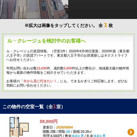
1
※拡大は画像をタップしてください。
全
枚
ル・クレージュを検討中のお客様へ
ル・クレージュの賃貸情報。（空室1件）2026年8月08日更新。2020年築（東京都
八王子市）の賃貸アパートです。東京都八王子市のお部屋探しはネクストライフ
へお任せください。
年間お問い合わせ数
22,000
件、成約数
5,000
件以上の弊社が、地域最大級の物件情
報から最新の物件情報をご紹介させていただきます。
お客様の「
今から見に行きたい！
」にも、できるかぎりご対応致します。ぜひお
気軽にお問い合わせください。
1
この物件の空室一覧（全
室）
59,000円
更新日：
2026/08/04
階数:2階 / 間取:
1K
/ 面積:20.26㎡
管理:4,000円 / 敷金:
0.0ヶ月
/ 礼金:
0.0ヶ月