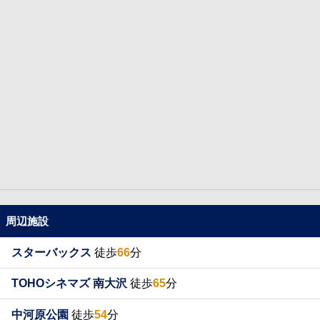
周辺施設
スターバックス
徒歩
66
分
TOHOシネマズ 南大沢
徒歩
65
分
中河原公園
徒歩
54
分