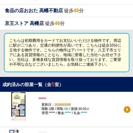
食品の店おおた 高幡不動店
徒歩
45
分
京王ストア 高幡店
徒歩
46
分
こちらは初期費用をカードでお支払いいただける物件です。周辺
に駅が二つあり、交通の利便性が高いです。こちらは徒歩10分に
立地する物件です。こちらの物件はアパートです。八王子市エリ
アにある賃貸情報のことなら、地域に密着した当社へお任せ下さ
い。当社は、多種多様な賃貸情報を取り扱っております。ご要望
や不明な点などございましたら、お気軽にご連絡下さい。
5
成約済みの部屋一覧（全
室）
*****
更新日：
2026/03/08
階数:1階 / 間取:
1K
/ 面積:20.02㎡
管理:***** / 敷金:
*****
/ 礼金:
*****