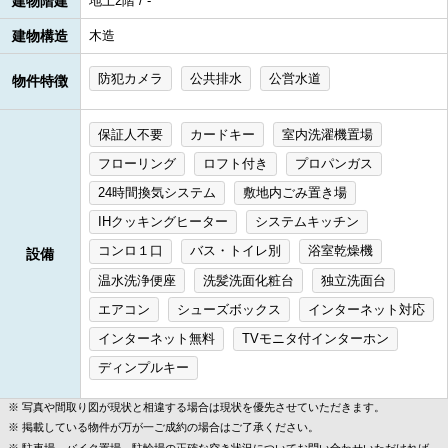
建物階建
地上2階 / -
建物構造
木造
防犯カメラ
公共排水
公営水道
物件特徴
保証人不要
カードキー
室内洗濯機置場
フローリング
ロフト付き
プロパンガス
24時間換気システム
敷地内ごみ置き場
IHクッキングヒーター
システムキッチン
コンロ１口
バス・トイレ別
浴室乾燥機
設備
温水洗浄便座
洗髪洗面化粧台
独立洗面台
エアコン
シューズボックス
インターネット対応
インターネット無料
TVモニタ付インターホン
ディンプルキー
写真や間取り図が現状と相違する場合は現状を優先させていただきます。
掲載している物件が万が一ご成約の場合はご了承ください。