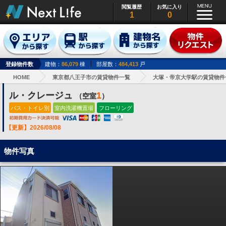
閲覧履歴
お気に入り
1
0
登録物件数
建物：
86,079
棟
部屋数：
484,413
戸
HOME
東京都八王子市の賃貸物件一覧
大塚・帝京大学駅の賃貸物件
ル・クレージュ
1
（空室
）
バス・トイレ別
室内洗濯機置場
フローリング
【更新】2026/08/08
物件写真