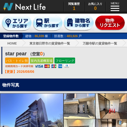
閲覧履歴
お気に入り
1
0
登録物件数
建物：
86,039
棟
部屋数：
483,926
戸
HOME
東京都日野市の賃貸物件一覧
万願寺駅の賃貸物件一覧
star pear
0
（空室
）
バス・トイレ別
室内洗濯機置場
フローリング
【更新】2026/08/06
物件写真