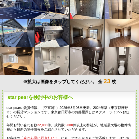
23
※拡大は画像をタップしてください。
全
枚
star pearを検討中のお客様へ
star pearの賃貸情報。（空室0件）2026年8月06日更新。2024年築（東京都日野
市）の賃貸マンションです。東京都日野市のお部屋探しはネクストライフへお任
せください。
年間お問い合わせ数
22,000
件、成約数
5,000
件以上の弊社が、地域最大級の物件情
報から最新の物件情報をご紹介させていただきます。
お客様の「
今から見に行きたい！
」にも、できるかぎりご対応致します。ぜひお