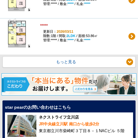
管理:***** / 敷金:
*****
/ 礼金:
*****
*****
更新日：
2026/03/11
階数:1階 / 間取:
2LDK
/ 面積:53.86㎡
管理:***** / 敷金:
*****
/ 礼金:
*****
もっと見る
star pearのお問い合わせはこちら
ネクストライフ立川店
JR中央線立川駅 南口から徒歩2分
東京都立川市柴崎町３丁目８－１NACビル ５階