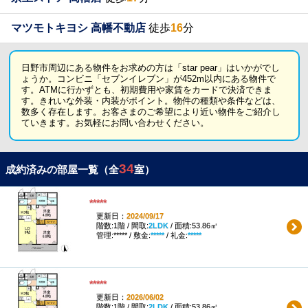
マツモトキヨシ 高幡不動店
徒歩
16
分
日野市周辺にある物件をお求めの方は「star pear」はいかがでし
ょうか。コンビニ「セブンイレブン」が452m以内にある物件で
す。ATMに行かずとも、初期費用や家賃をカードで決済できま
す。きれいな外装・内装がポイント。物件の種類や条件などは、
数多く存在します。お客さまのご希望により近い物件をご紹介し
ていきます。お気軽にお問い合わせください。
34
成約済みの部屋一覧（全
室）
*****
更新日：
2024/09/17
階数:1階 / 間取:
2LDK
/ 面積:53.86㎡
管理:***** / 敷金:
*****
/ 礼金:
*****
*****
更新日：
2026/06/02
階数:1階 / 間取:
2LDK
/ 面積:53.86㎡