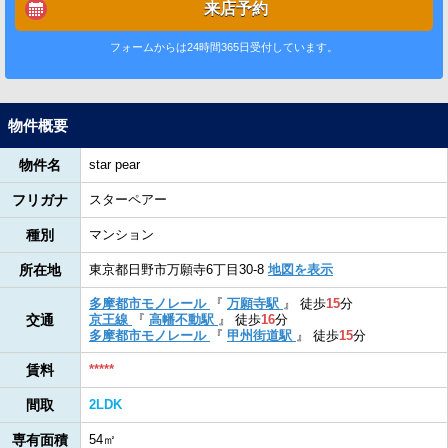
来店予約
フォームからは24時間365日受付しています。
物件概要
物件名
star pear
フリガナ
スターペアー
種別
マンション
所在地
東京都日野市万願寺6丁目30-8
地図を表示
多摩都市モノレール
『
万願寺駅
』
徒歩
15
分
交通
京王線
『
高幡不動駅
』
徒歩
16
分
多摩都市モノレール
『
甲州街道駅
』
徒歩
15
分
賃料
*****
間取
2LDK
専有面積
54㎡