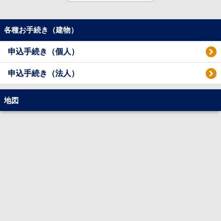
便することがない立地にございます。徒歩20分ほどのところに多摩川も流れてお
り、休日には散歩や運動などをしてリフレッシュもできる環境です。
［物件交通］多摩都市モノレール「万願寺」駅より徒歩15分、京王線「高幡不動」
各種お手続き（建物）
駅より徒歩16分です。JR中央線「日野」駅より徒歩で30分です。徒歩30分圏内に3
路線3駅が利用でき、多方面への移動がしやすいです。最寄りの万願寺駅から電車で
申込手続き（個人）
「多摩センター」駅まで16分、「新宿」駅まで約41分、「東京」駅まで約55分で
す。
申込手続き（法人）
［共用施設・設備］宅配ボックス・オートロック・敷地内ごみ置き場・防犯カメラ
［総戸数］25戸
［学区］潤徳小学校・三沢中学校
地図
［敷地面積］-
「star pear(スターペアー）」の空室状況の確認や内見・申込等の相談は【ネクスト
ライフ】にお任せください。