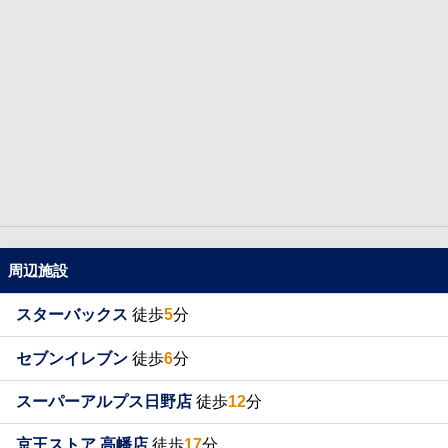
周辺施設
スターバックス
徒歩
5
分
セブンイレブン
徒歩
6
分
スーパーアルプス日野店
徒歩
12
分
京王ストア 高幡店
徒歩
17
分