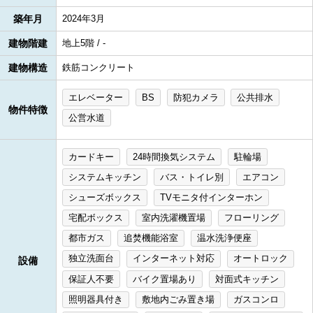
築年月
2024年3月
建物階建
地上5階 / -
建物構造
鉄筋コンクリート
エレベーター
BS
防犯カメラ
公共排水
物件特徴
公営水道
カードキー
24時間換気システム
駐輪場
システムキッチン
バス・トイレ別
エアコン
シューズボックス
TVモニタ付インターホン
宅配ボックス
室内洗濯機置場
フローリング
都市ガス
追焚機能浴室
温水洗浄便座
独立洗面台
インターネット対応
オートロック
設備
保証人不要
バイク置場あり
対面式キッチン
照明器具付き
敷地内ごみ置き場
ガスコンロ