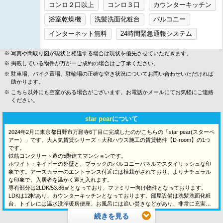
コンロ２口以上
コンロ３口
カウンターキッチン
浴室乾燥機
洗髪洗面化粧台
バルコニー
インターネット無料
24時間緊急通報システム
写真や間取り図が現状と相違する場合は現状を優先させていただきます。
掲載している物件が万が一ご成約の場合はご了承ください。
駐車場、バイク置場、駐輪場の正確な空き状況についてお問い合わせいただければ
助かります。
こちら以外にも空室がある場合がございます。お電話かメールにてお気軽にご連絡
ください。
star pear
について
2024年2月に東京都日野市万願寺6丁目に完成したのがこちらの「star pear(スターペ
アー）」です。大人気賃貸シリーズ・大和ハウス施工の賃貸物件【D-room】の1つ
です。
鉄筋コンクリート造の5階建てマンションです。
ホワイト・ネイビーの外壁と、ブラックのバルコニーパネルでスタイリッシュな印
象です。アースカラーのエントランス付近には植栽がされており、よりナチュラル
な印象で、入居者を温かく迎え入れます。
専有部分は2LDK/53.86㎡となっており、ファミリー向け物件となっております。
LDKは12帖あり、カウンターキッチンとなっております。部屋設備は洗髪洗面化粧
台、トイレには温水洗浄暖房便座、お風呂には追い焚きなどがあり、非常に充実し
ております。
続きを見る
日野バイパスが近くに通っており、コンビニ・スーパー・飲食店も多く、生活に不