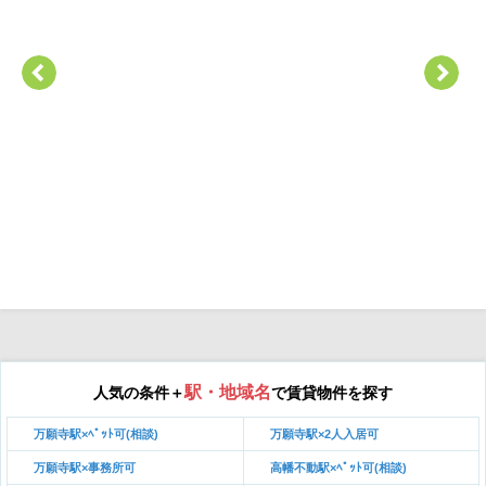
駅・地域名
人気の条件＋
で賃貸物件を探す
万願寺駅×ﾍﾟｯﾄ可(相談)
万願寺駅×2人入居可
万願寺駅×事務所可
高幡不動駅×ﾍﾟｯﾄ可(相談)