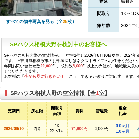
構造
鉄骨造
間取り
1K～1DK
すべての物件写真を見る（全
28
枚）
築年数
2024年
SPハウス相模大野を検討中のお客様へ
SPハウス相模大野の賃貸情報。（空室1件）2026年8月10日更新。202
です。神奈川県相模原市のお部屋探しはネクストライフへお任せください
年間お問い合わせ数
22,000
件、成約数
5,000
件以上の弊社が、地域最大級
せていただきます。
お客様の「
今から見に行きたい！
」にも、できるかぎりご対応致します。
SPハウス相模大野の空室情報【全
1
室】
間取り
敷金
更新日
所在階
賃料
管理費
面積
礼金
1K
0.0ヶ月
2026/08/10
2階
74,000円
3,000円
22.59㎡
1.0ヶ月