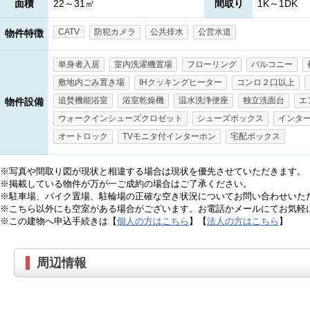
面積
22～31㎡
間取り
1K～1DK
CATV
防犯カメラ
公共排水
公営水道
物件特徴
単身者入居
室内洗濯機置場
フローリング
バルコニー
敷地内ごみ置き場
IHクッキングヒーター
コンロ２口以上
追焚機能浴室
浴室乾燥機
温水洗浄便座
独立洗面台
エ
物件設備
ウォークインシューズクロゼット
シューズボックス
インタ
オートロック
TVモニタ付インターホン
宅配ボックス
※写真や間取り図が現状と相違する場合は現状を優先させていただきます。
※掲載している物件が万が一ご成約の場合はご了承ください。
※駐車場、バイク置場、駐輪場の正確な空き状況についてお問い合わせいた
※こちら以外にも空室がある場合がございます。お電話かメールにてお気軽
※この建物へ申込手続きは【
個人の方はこちら
】【
法人の方はこちら
】
周辺情報