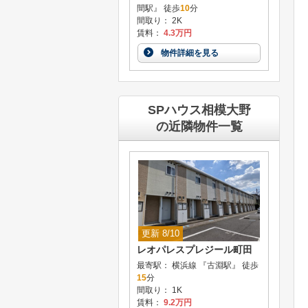
間駅』 徒歩
10
分
間取り： 2K
賃料：
4.3万円
物件詳細を見る
SPハウス相模大野
の近隣物件一覧
更新 8/10
レオパレスプレジール町田
最寄駅： 横浜線 『古淵駅』 徒歩
15
分
間取り： 1K
賃料：
9.2万円