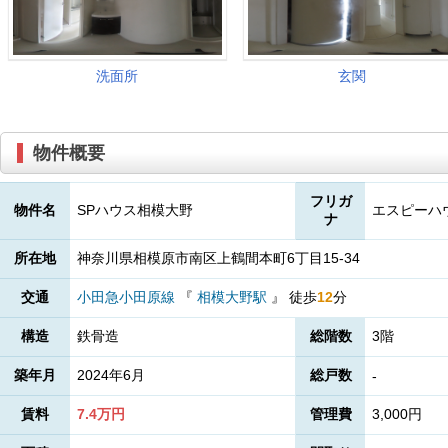
物件概要
フリガ
物件名
SPハウス相模大野
エスピーハ
ナ
所在地
神奈川県相模原市南区上鶴間本町6丁目15-34
交通
小田急小田原線
『
相模大野駅
』
徒歩
12
分
構造
鉄骨造
総階数
3階
築年月
2024年6月
総戸数
-
賃料
7.4万円
管理費
3,000円