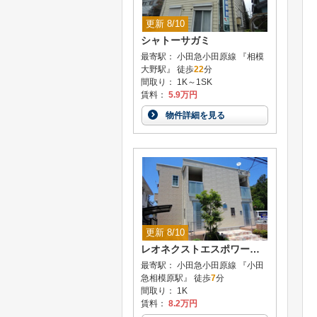
更新 8/10
シャトーサガミ
最寄駅： 小田急小田原線 『相模
大野駅』 徒歩
22
分
間取り： 1K～1SK
賃料：
5.9万円
物件詳細を見る
更新 8/10
レオネクストエスポワールグラン
最寄駅： 小田急小田原線 『小田
急相模原駅』 徒歩
7
分
間取り： 1K
賃料：
8.2万円