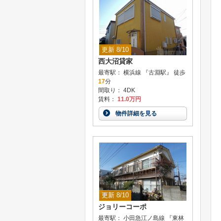
更新 8/10
西大沼貸家
最寄駅： 横浜線 『古淵駅』 徒歩
17
分
間取り： 4DK
賃料：
11.0万円
物件詳細を見る
更新 8/10
ジョリーコーポ
最寄駅： 小田急江ノ島線 『東林