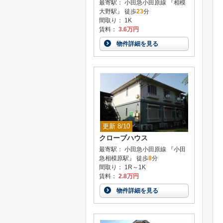
最寄駅： 小田急小田原線 『相模
大野駅』 徒歩
23
分
間取り： 1K
賃料：
3.6万円
物件詳細を見る
更新 8/10
クローブハウス
最寄駅： 小田急小田原線 『小田
急相模原駅』 徒歩
8
分
間取り： 1R～1K
賃料：
2.8万円
物件詳細を見る