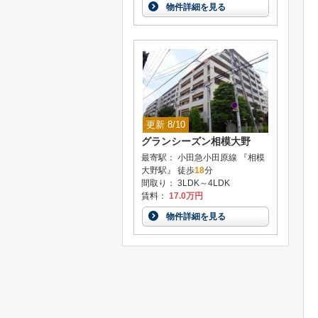
物件詳細を見る
更新 8/10
グランシーズン相模大野
最寄駅： 小田急小田原線 『相模
大野駅』 徒歩
18
分
間取り： 3LDK～4LDK
賃料：
17.0万円
物件詳細を見る