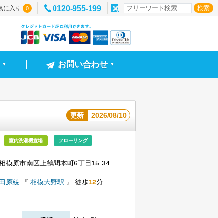
0120-955-199
気に入り
0
お問い合わせ
▼
▼
更新
2026/08/10
室内洗濯機置場
フローリング
相模原市南区上鶴間本町6丁目15-34
小田原線
『
相模大野駅
』
徒歩
12
分