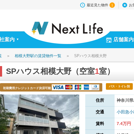
最近見た物件
お
1
社案内
店舗案内
▼
覧
»
相模大野駅の賃貸物件一覧
»
SPハウス相模大野
SPハウス相模大野（空室
1
室）
バス・トイレ別
初期費用クレジットカード決済可能
住所
神奈川県
交通
小田急
賃料
7.4万円