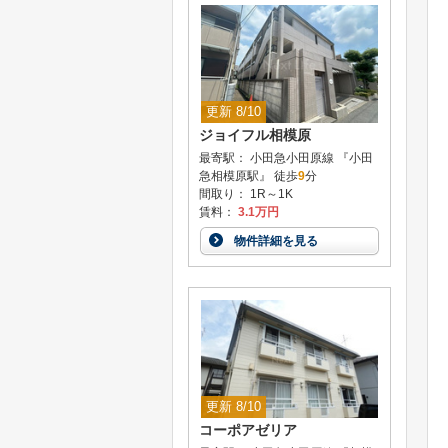
更新 8/10
ジョイフル相模原
最寄駅： 小田急小田原線 『小田
急相模原駅』 徒歩
9
分
間取り： 1R～1K
賃料：
3.1万円
物件詳細を見る
更新 8/10
コーポアゼリア