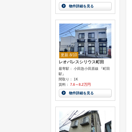
物件詳細を見る
更新 8/10
レオパレスシリウス町田
最寄駅： 小田急小田原線 『町田
駅』
間取り： 1K
賃料：
7.6～8.2万円
物件詳細を見る