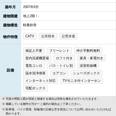
築年月
2007年9月
建物階建
地上2階 / -
建物構造
軽量鉄骨
CATV
公共排水
公営水道
物件特徴
保証人不要
フリーレント
仲介手数料無料
室内洗濯機置場
ロフト付き
家具・家電付き
電気コンロ
バス・トイレ別
浴室乾燥機
設備
温水洗浄便座
エアコン
シューズボックス
インターネット対応
TVモニタ付インターホン
宅配ボックス
写真や間取り図が現状と相違する場合は現状を優先させていただきます。
掲載している物件が万が一ご成約の場合はご了承ください。
駐車場、バイク置場、駐輪場の正確な空き状況についてお問い合わせいただければ
助かります。