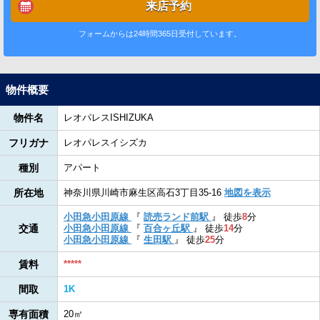
来店予約
フォームからは24時間365日受付しています。
物件概要
物件名
レオパレスISHIZUKA
フリガナ
レオパレスイシズカ
種別
アパート
所在地
神奈川県川崎市麻生区高石3丁目35-16
地図を表示
小田急小田原線
『
読売ランド前駅
』
徒歩
8
分
交通
小田急小田原線
『
百合ヶ丘駅
』
徒歩
14
分
小田急小田原線
『
生田駅
』
徒歩
25
分
賃料
*****
間取
1K
専有面積
20㎡