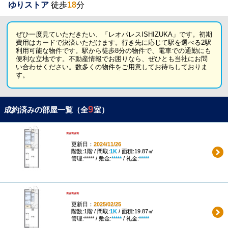
ゆりストア
徒歩
18
分
ぜひ一度見ていただきたい、「レオパレスISHIZUKA」です。初期
費用はカードで決済いただけます。行き先に応じて駅を選べる2駅
利用可能な物件です。駅から徒歩8分の物件で、電車での通勤にも
便利な立地です。不動産情報でお困りなら、ぜひとも当社にお問
い合わせください。数多くの物件をご用意してお待ちしておりま
す。
9
成約済みの部屋一覧（全
室）
*****
更新日：
2024/11/26
階数:1階 / 間取:
1K
/ 面積:19.87㎡
管理:***** / 敷金:
*****
/ 礼金:
*****
*****
更新日：
2025/02/25
階数:1階 / 間取:
1K
/ 面積:19.87㎡
管理:***** / 敷金:
*****
/ 礼金:
*****