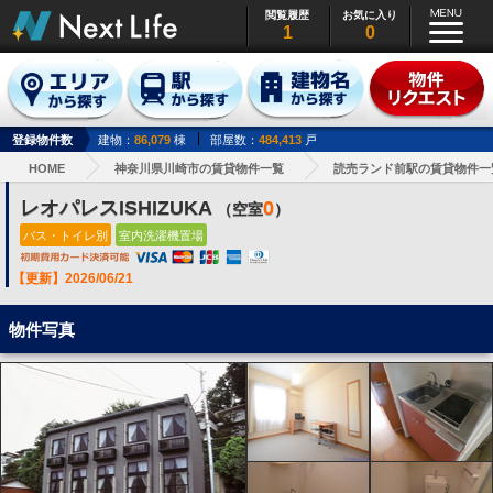
閲覧履歴
お気に入り
1
0
登録物件数
建物：
86,079
棟
部屋数：
484,413
戸
HOME
神奈川県川崎市の賃貸物件一覧
読売ランド前駅の賃貸物件一
レオパレスISHIZUKA
0
（空室
）
バス・トイレ別
室内洗濯機置場
【更新】2026/06/21
物件写真