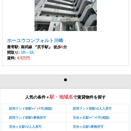
ホーユウコンフォルト川崎
最寄駅: 南武線 『尻手駅』 徒歩
6
分
間取り:
1R～1K
賃料:
4.9万円
駅・地域名
人気の条件＋
で賃貸物件を探す
読売ランド前駅×ﾍﾟｯﾄ可(相談)
読売ランド前駅×2人入居可
読売ランド前駅×事務所可
百合ヶ丘駅×ﾍﾟｯﾄ可(相談)
百合ヶ丘駅×2人入居可
百合ヶ丘駅×事務所可