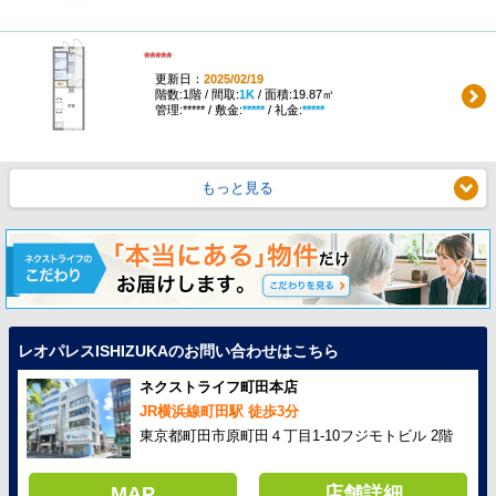
*****
更新日：
2025/02/19
階数:1階 / 間取:
1K
/ 面積:19.87㎡
管理:***** / 敷金:
*****
/ 礼金:
*****
もっと見る
レオパレスISHIZUKAのお問い合わせはこちら
ネクストライフ町田本店
JR横浜線町田駅 徒歩3分
東京都町田市原町田４丁目1-10フジモトビル 2階
MAP
店舗詳細