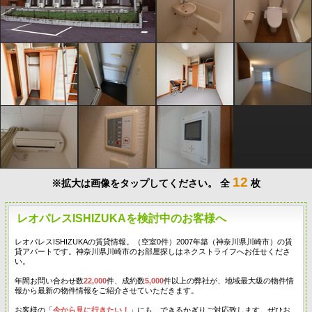
12
※拡大は画像をタップしてください。
全
枚
レオパレスISHIZUKAを検討中のお客様へ
レオパレスISHIZUKAの賃貸情報。（空室0件）2007年築（神奈川県川崎市）の賃
貸アパートです。神奈川県川崎市のお部屋探しはネクストライフへお任せくださ
い。
年間お問い合わせ数
22,000
件、成約数
5,000
件以上の弊社が、地域最大級の物件情
報から最新の物件情報をご紹介させていただきます。
お客様の「
今から見に行きたい！
」にも、できるかぎりご対応致します。ぜひお