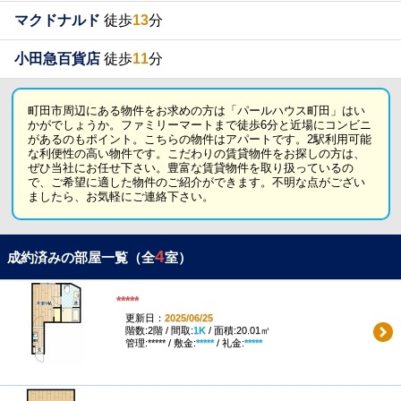
マクドナルド
徒歩
13
分
小田急百貨店
徒歩
11
分
町田市周辺にある物件をお求めの方は「パールハウス町田」はい
かがでしょうか。ファミリーマートまで徒歩6分と近場にコンビニ
があるのもポイント。こちらの物件はアパートです。2駅利用可能
な利便性の高い物件です。こだわりの賃貸物件をお探しの方は、
ぜひ当社にお任せ下さい。豊富な賃貸物件を取り扱っているの
で、ご希望に適した物件のご紹介ができます。不明な点がござい
ましたら、お気軽にご連絡下さい。
4
成約済みの部屋一覧（全
室）
*****
更新日：
2025/06/25
階数:2階 / 間取:
1K
/ 面積:20.01㎡
管理:***** / 敷金:
*****
/ 礼金:
*****