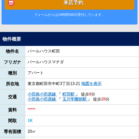
来店予約
フォームからは24時間365日受付しています。
物件概要
物件名
パールハウス町田
フリガナ
パールハウスマチダ
種別
アパート
所在地
東京都町田市中町3丁目13-21
地図を表示
小田急小田原線
『
町田駅
』
徒歩
8
分
交通
小田急小田原線
『
玉川学園前駅
』
徒歩
28
分
賃料
*****
間取
1K
専有面積
20㎡