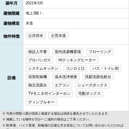
築年月
2021年3月
建物階建
地上3階 / -
建物構造
木造
公共排水
公営水道
物件特徴
保証人不要
室内洗濯機置場
フローリング
プロパンガス
IHクッキングヒーター
システムキッチン
コンロ１口
バス・トイレ別
浴室乾燥機
温水洗浄便座
洗髪洗面化粧台
設備
独立洗面台
エアコン
シューズボックス
TVモニタ付インターホン
宅配ボックス
ディンプルキー
写真や間取り図が現状と相違する場合は現状を優先させていただきます。
掲載している物件が万が一ご成約の場合はご了承ください。
駐車場、バイク置場、駐輪場の正確な空き状況についてお問い合わせいただければ