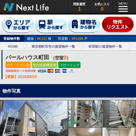
閲覧履歴
お気に入り
1
0
登録物件数
建物：
86,121
棟
部屋数：
484,699
戸
HOME
東京都町田市の賃貸物件一覧
町田駅の賃貸物件一覧
パールハウス町田
0
（空室
）
バス・トイレ別
室内洗濯機置場
フローリング
【更新】2026/08/10
物件写真