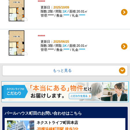
*****
更新日：
2025/10/09
階数:2階 / 間取:
1K
/ 面積:20.01㎡
管理:***** / 敷金:
*****
/ 礼金:
*****
*****
更新日：
2025/06/25
階数:3階 / 間取:
1K
/ 面積:20.01㎡
管理:***** / 敷金:
*****
/ 礼金:
*****
もっと見る
パールハウス町田のお問い合わせはこちら
ネクストライフ町田本店
JR横浜線町田駅 徒歩3分