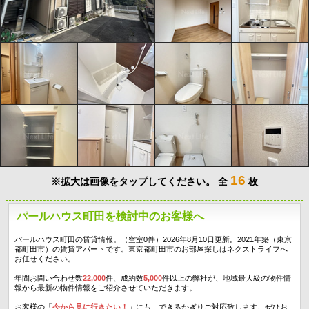
16
※拡大は画像をタップしてください。
全
枚
パールハウス町田を検討中のお客様へ
パールハウス町田の賃貸情報。（空室0件）2026年8月10日更新。2021年築（東京
都町田市）の賃貸アパートです。東京都町田市のお部屋探しはネクストライフへ
お任せください。
年間お問い合わせ数
22,000
件、成約数
5,000
件以上の弊社が、地域最大級の物件情
報から最新の物件情報をご紹介させていただきます。
お客様の「
今から見に行きたい！
」にも、できるかぎりご対応致します。ぜひお