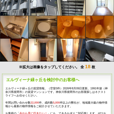
18
※拡大は画像をタップしてください。
全
枚
エルヴィーナ緑ヶ丘を検討中のお客様へ
エルヴィーナ緑ヶ丘の賃貸情報。（空室0件）2026年8月09日更新。1991年築（神
奈川県座間市）の賃貸マンションです。神奈川県座間市のお部屋探しはネクスト
ライフへお任せください。
年間お問い合わせ数
22,000
件、成約数
5,000
件以上の弊社が、地域最大級の物件情
報から最新の物件情報をご紹介させていただきます。
お客様の「
今から見に行きたい！
」にも、できるかぎりご対応致します。ぜひお