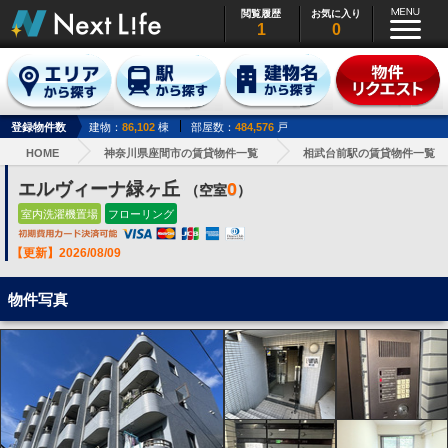
閲覧履歴
お気に入り
1
0
登録物件数
建物：
86,102
棟
部屋数：
484,576
戸
HOME
神奈川県座間市の賃貸物件一覧
相武台前駅の賃貸物件一覧
エルヴィーナ緑ヶ丘
0
（空室
）
室内洗濯機置場
フローリング
【更新】2026/08/09
物件写真