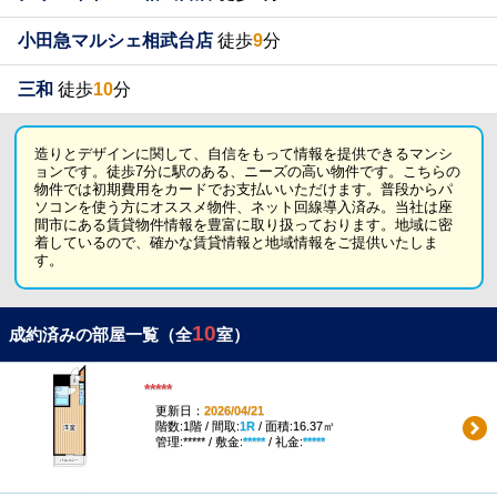
小田急マルシェ相武台店
徒歩
9
分
三和
徒歩
10
分
造りとデザインに関して、自信をもって情報を提供できるマンシ
ョンです。徒歩7分に駅のある、ニーズの高い物件です。こちらの
物件では初期費用をカードでお支払いいただけます。普段からパ
ソコンを使う方にオススメ物件、ネット回線導入済み。当社は座
間市にある賃貸物件情報を豊富に取り扱っております。地域に密
着しているので、確かな賃貸情報と地域情報をご提供いたしま
す。
10
成約済みの部屋一覧（全
室）
*****
更新日：
2026/04/21
階数:1階 / 間取:
1R
/ 面積:16.37㎡
管理:***** / 敷金:
*****
/ 礼金:
*****