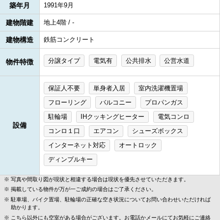
築年月
1991年9月
建物階建
地上4階 / -
建物構造
鉄筋コンクリート
分譲タイプ
電気有
公共排水
公営水道
物件特徴
保証人不要
単身者入居
室内洗濯機置場
フローリング
バルコニー
プロパンガス
駐輪場
IHクッキングヒーター
電気コンロ
設備
コンロ１口
エアコン
シューズボックス
インターネット対応
オートロック
ディンプルキー
写真や間取り図が現状と相違する場合は現状を優先させていただきます。
掲載している物件が万が一ご成約の場合はご了承ください。
駐車場、バイク置場、駐輪場の正確な空き状況についてお問い合わせいただければ
助かります。
こちら以外にも空室がある場合がございます。お電話かメールにてお気軽にご連絡