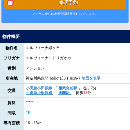
来店予約
フォームからは24時間365日受付しています。
物件概要
物件名
エルヴィーナ緑ヶ丘
フリガナ
エルヴィーナミドリガオカ
種別
マンション
所在地
神奈川県座間市緑ケ丘3丁目19-7
地図を表示
小田急小田原線
『
相武台前駅
』
徒歩
7
分
交通
小田急小田原線
『
座間駅
』
徒歩
28
分
賃料
*****
間取
1R
専有面積
16～16㎡