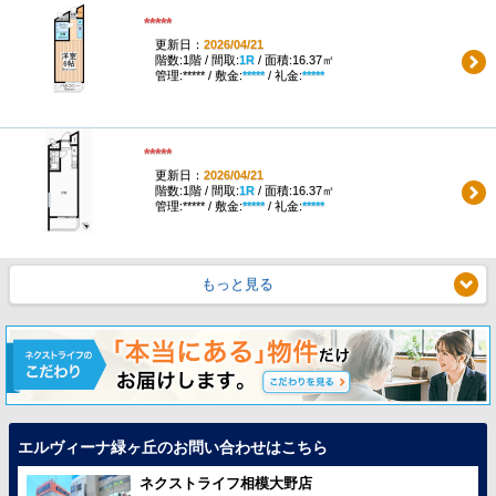
*****
更新日：
2026/04/21
階数:1階 / 間取:
1R
/ 面積:16.37㎡
管理:***** / 敷金:
*****
/ 礼金:
*****
*****
更新日：
2026/04/21
階数:1階 / 間取:
1R
/ 面積:16.37㎡
管理:***** / 敷金:
*****
/ 礼金:
*****
もっと見る
エルヴィーナ緑ヶ丘のお問い合わせはこちら
ネクストライフ相模大野店