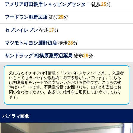
アメリア町田根岸ショッピングセンター
徒歩
25
分
フードワン淵野辺店
徒歩
29
分
セブンイレブン
徒歩
17
分
マツモトキヨシ淵野辺店
徒歩
28
分
サンドラッグ 相模原淵野辺薬局
徒歩
29
分
気になるイチオシ物件情報：「レオパレスサンハイムA」。入居者
にとっても扱いやすい敷地内ごみ置き場がついています。こちら
は初期費用をカードでお支払いいただける物件です。こちらの物
件はアパートです。不動産情報でお困りなら、ぜひとも当社にお
問い合わせください。数多くの物件をご用意してお待ちしており
ます。
パノラマ画像