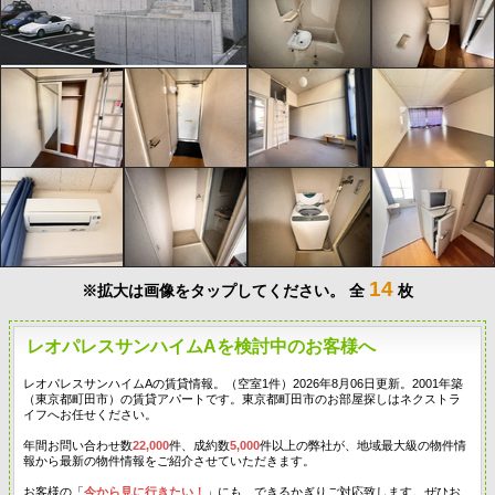
14
※拡大は画像をタップしてください。
全
枚
レオパレスサンハイムAを検討中のお客様へ
レオパレスサンハイムAの賃貸情報。（空室1件）2026年8月06日更新。2001年築
（東京都町田市）の賃貸アパートです。東京都町田市のお部屋探しはネクストラ
イフへお任せください。
年間お問い合わせ数
22,000
件、成約数
5,000
件以上の弊社が、地域最大級の物件情
報から最新の物件情報をご紹介させていただきます。
お客様の「
今から見に行きたい！
」にも、できるかぎりご対応致します。ぜひお