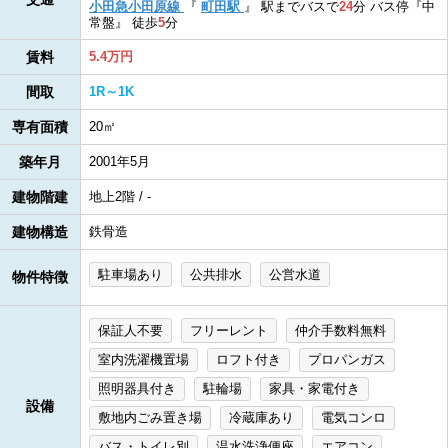
小田急小田原線
『
町田駅
』
駅までバスで
24
分
バス停『中
常盤』
徒歩
5
分
賃料
5.4万円
間取
1R～1K
専有面積
20㎡
築年月
2001年5月
建物階建
地上2階 / -
建物構造
鉄骨造
駐車場あり
公共排水
公営水道
物件特徴
保証人不要
フリーレント
仲介手数料無料
室内洗濯機置場
ロフト付き
プロパンガス
照明器具付き
駐輪場
家具・家電付き
設備
敷地内ごみ置き場
冷蔵庫あり
電気コンロ
バス・トイレ別
温水洗浄便座
エアコン