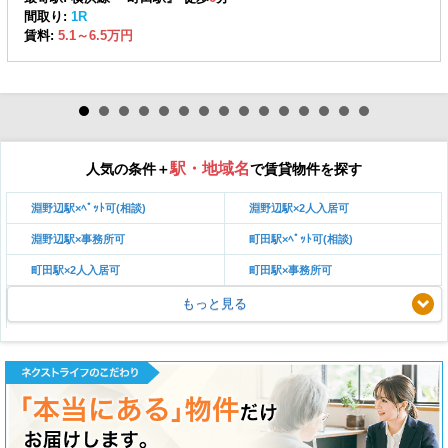
間取り:
1R
賃料:
5.1～6.5万円
駅・地域名
人気の条件＋
で賃貸物件を探す
淵野辺駅×ﾍﾟｯﾄ可(相談)
淵野辺駅×2人入居可
淵野辺駅×事務所可
町田駅×ﾍﾟｯﾄ可(相談)
町田駅×2人入居可
町田駅×事務所可
もっと見る