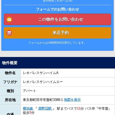
受付時間｜8:30～21:00
フォームでのお問い合わせ
この物件をお問い合わせ
来店予約
フォームからは24時間365日受付しています。
物件概要
物件名
レオパレスサンハイムA
フリガナ
レオパレスサンハイムエー
種別
アパート
所在地
東京都町田市常盤町3388-1
地図を表示
横浜線
『
淵野辺駅
』
駅までバスで
11
分
バス停『中常盤』
徒歩
5
分
交通