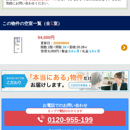
気軽にお問い合わせください。
1
この物件の空室一覧（全
室）
54,000円
更新日：
2026/08/04
階数:1階 / 間取:
1K
/ 面積:20.28㎡
管理:6,000円 / 敷金:
0.0ヶ月
/ 礼金:
1.0ヶ月
お電話でのお問い合わせ
タップで電話がかかります
0120-955-199