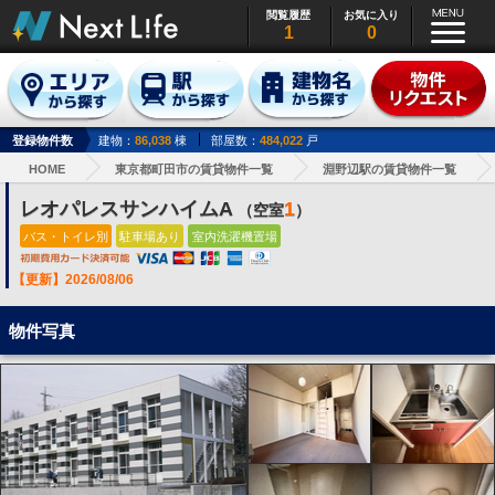
閲覧履歴
お気に入り
1
0
登録物件数
建物：
86,038
棟
部屋数：
484,022
戸
HOME
東京都町田市の賃貸物件一覧
淵野辺駅の賃貸物件一覧
レオパレスサンハイムA
1
（空室
）
バス・トイレ別
駐車場あり
室内洗濯機置場
【更新】2026/08/06
物件写真