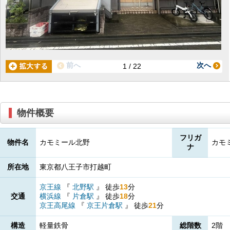
前へ
次へ
1 / 22
物件概要
フリガ
物件名
カモミール北野
カモ
ナ
所在地
東京都八王子市打越町
京王線
『
北野駅
』
徒歩
13
分
交通
横浜線
『
片倉駅
』
徒歩
18
分
京王高尾線
『
京王片倉駅
』
徒歩
21
分
構造
軽量鉄骨
総階数
2階