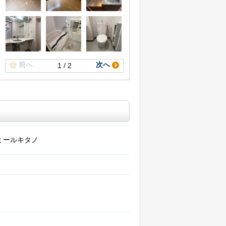
前へ
次へ
1 / 2
ミールキタノ