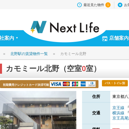
最近見た物件
お
1
社案内
店舗案内
▼
»
北野駅の賃貸物件一覧
»
カモミール北野
カモミール北野（空室
0
室）
バス・トイレ別
初期費用クレジットカード決済可能
住所
東京都八
京王線
交通
横浜線
京王高