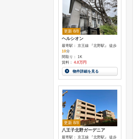
更新 8/8
ヘルシオン
最寄駅： 京王線 『北野駅』 徒歩
10
分
間取り： 1K
賃料：
4.0万円
物件詳細を見る
更新 8/8
八王子北野ガーデニア
最寄駅： 京王線 『北野駅』 徒歩