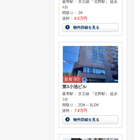
最寄駅： 京王線 『北野駅』 徒歩
4
分
間取り： 2K
賃料：
8.5万円
物件詳細を見る
新着 8/3
第3小池ビル
最寄駅： 京王線 『北野駅』 徒歩
3
分
間取り： 2DK～3LDK
賃料：
7.9万円
物件詳細を見る