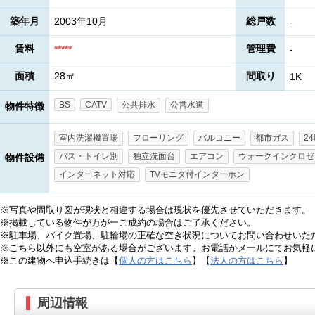
築年月
2003年10月
総戸数
-
賃料
管理費
*****
-
面積
28㎡
間取り
1K
BS
CATV
公共排水
公営水道
物件特徴
室内洗濯機置場
フローリング
バルコニー
都市ガス
2
バス・トイレ別
独立洗面台
エアコン
ウォークインクロゼ
物件設備
インターネット対応
TVモニタ付インターホン
※写真や間取り図が現状と相違する場合は現状を優先させていただきます。
※掲載している物件が万が一ご成約の場合はご了承ください。
※駐車場、バイク置場、駐輪場の正確な空き状況についてお問い合わせいた
※こちら以外にも空室がある場合がございます。お電話かメールにてお気軽
※この建物へ申込手続きは【
個人の方はこちら
】【
法人の方はこちら
】
周辺情報