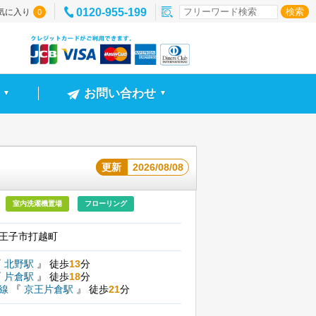
0120-955-199
気に入り
0
お問い合わせ
▼
▼
更新
2026/08/08
室内洗濯機置場
フローリング
王子市打越町
『
北野駅
』
徒歩
13
分
『
片倉駅
』
徒歩
18
分
尾線
『
京王片倉駅
』
徒歩
21
分