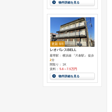
物件詳細を見る
更新 8/8
レオパレスBELL
最寄駅： 横浜線 『片倉駅』 徒歩
2
分
間取り： 1K
賃料：
5.6～7.5万円
物件詳細を見る