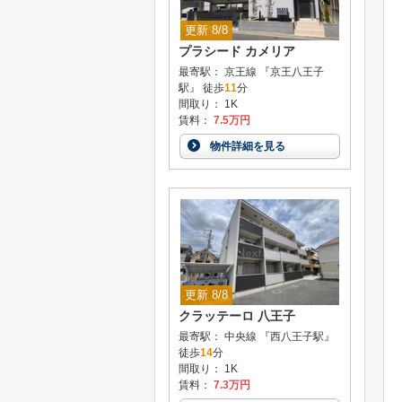
更新 8/8
プラシード カメリア
最寄駅： 京王線 『京王八王子
駅』 徒歩
11
分
間取り： 1K
賃料：
7.5万円
物件詳細を見る
更新 8/8
クラッテーロ 八王子
最寄駅： 中央線 『西八王子駅』
徒歩
14
分
間取り： 1K
賃料：
7.3万円