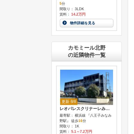
5
分
間取り： 3LDK
賃料：
14.2万円
物件詳細を見る
カモミール北野
の近隣物件一覧
更新 8/8
レオパレスクリナーレみなみ野
最寄駅： 横浜線 『八王子みなみ
野駅』 徒歩
16
分
間取り： 1K
賃料：
5.1～7.2万円