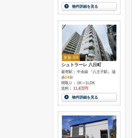
物件詳細を見る
更新 8/8
シュトラーレ 八日町
最寄駅： 中央線 『八王子駅』 徒
歩
14
分
間取り： 1K～1LDK
賃料：
11.6万円
物件詳細を見る