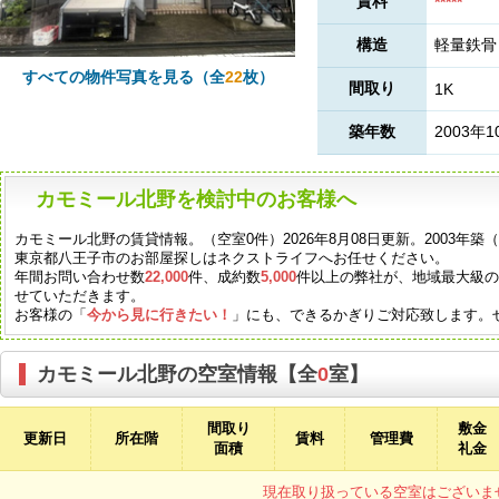
賃料
*****
構造
軽量鉄骨
すべての物件写真を見る（全
22
枚）
間取り
1K
築年数
2003年1
カモミール北野を検討中のお客様へ
カモミール北野の賃貸情報。（空室0件）2026年8月08日更新。2003年
東京都八王子市のお部屋探しはネクストライフへお任せください。
年間お問い合わせ数
22,000
件、成約数
5,000
件以上の弊社が、地域最大級
せていただきます。
お客様の「
今から見に行きたい！
」にも、できるかぎりご対応致します。
カモミール北野の空室情報【全
0
室】
間取り
敷金
更新日
所在階
賃料
管理費
面積
礼金
現在取り扱っている空室はございま