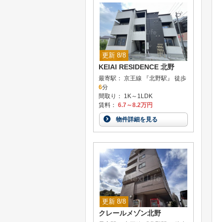
更新 8/8
KEIAI RESIDENCE 北野
最寄駅： 京王線 『北野駅』 徒歩
6
分
間取り： 1K～1LDK
賃料：
6.7～8.2万円
物件詳細を見る
更新 8/8
クレールメゾン北野