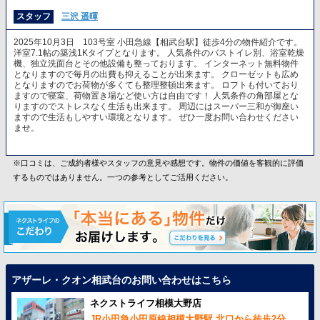
スタッフ
三沢 遥暉
2025年10月3日 103号室 小田急線【相武台駅】徒歩4分の物件紹介です。
洋室7.1帖の築浅1Kタイプとなります。 人気条件のバストイレ別、浴室乾燥
機、独立洗面台とその他設備も整っております。 インターネット無料物件
となりますので毎月の出費も抑えることが出来ます。 クローゼットも広め
となりますのでお荷物が多くても整理整頓出来ます。 ロフトも付いており
ますので寝室、荷物置き場など使い方は自由です！ 人気条件の角部屋とな
りますのでストレスなく生活も出来ます。 周辺にはスーパー三和が御座い
ますので生活もしやすい環境となります。 ぜひ一度お問い合わせください
ませ。
※口コミは、ご成約者様やスタッフの意見や感想です。物件の価値を客観的に評価
するものではありません。一つの参考としてご活用ください。
アザーレ・クオン相武台のお問い合わせはこちら
ネクストライフ相模大野店
JR小田急小田原線相模大野駅 北口から徒歩2分