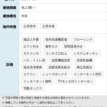
建物階建
地上3階 / -
建物構造
木造
公共排水
公営水道
物件特徴
保証人不要
室内洗濯機置場
フローリング
ロフト付き
都市ガス
照明器具付き
ガスコンロ
コンロ２口以上
システムキッチン
バス・トイレ別
追焚機能浴室
浴室乾燥機
設備
温水洗浄便座
洗髪洗面化粧台
独立洗面台
エアコン
シューズボックス
インターネット対応
インターネット無料
TVモニタ付インターホン
宅配ボックス
写真や間取り図が現状と相違する場合は現状を優先させていただきます。
掲載している物件が万が一ご成約の場合はご了承ください。