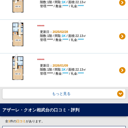
階数:1階 / 間取:
1K
/ 面積:22.13㎡
管理:***** / 敷金:
*****
/ 礼金:
*****
*****
更新日：
2025/02/28
階数:1階 / 間取:
1K
/ 面積:22.13㎡
管理:***** / 敷金:
*****
/ 礼金:
*****
*****
更新日：
2026/01/09
階数:1階 / 間取:
1K
/ 面積:22.13㎡
管理:***** / 敷金:
*****
/ 礼金:
*****
もっと見る
アザーレ・クオン相武台の口コミ・評判
全
1
件の
口コミ
があります。