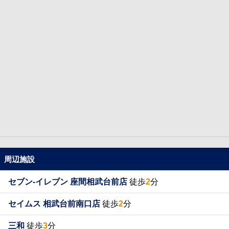
周辺施設
セブン-イレブン 座間相武台前店
徒歩
2
分
セイムス 相武台前南口店
徒歩
2
分
三和
徒歩
3
分