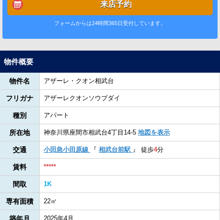
来店予約
フォームからは24時間365日受付しています。
物件概要
物件名
アザーレ・クオン相武台
フリガナ
アザーレクオンソウブダイ
種別
アパート
所在地
神奈川県座間市相武台4丁目14-5
地図を表示
交通
小田急小田原線
『
相武台前駅
』
徒歩
4
分
賃料
*****
間取
1K
専有面積
22㎡
築年月
2025年4月