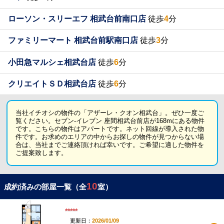
ローソン・スリーエフ 相武台前南口店
徒歩
4
分
ファミリーマート 相武台前駅南口店
徒歩
3
分
小田急マルシェ相武台店
徒歩
6
分
クリエイトＳＤ相武台店
徒歩
6
分
当社イチオシの物件の「アザーレ・クオン相武台」。ぜひ一度ご
覧ください。セブン-イレブン 座間相武台前店が168mにある物件
です。こちらの物件はアパートです。ネット回線が導入された物
件です。お求めのエリアの中からお探しの物件が見つからない場
合は、当社までご連絡頂ければ幸いです。ご希望に適した物件を
ご提案致します。
10
成約済みの部屋一覧（全
室）
*****
更新日：
2026/01/09