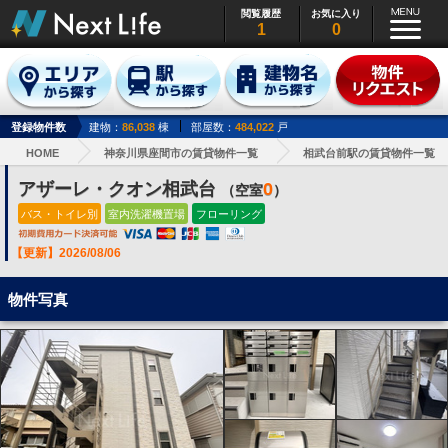
閲覧履歴
お気に入り
1
0
登録物件数
建物：
86,038
棟
部屋数：
484,022
戸
HOME
神奈川県座間市の賃貸物件一覧
相武台前駅の賃貸物件一覧
アザーレ・クオン相武台
0
（空室
）
バス・トイレ別
室内洗濯機置場
フローリング
【更新】2026/08/06
物件写真