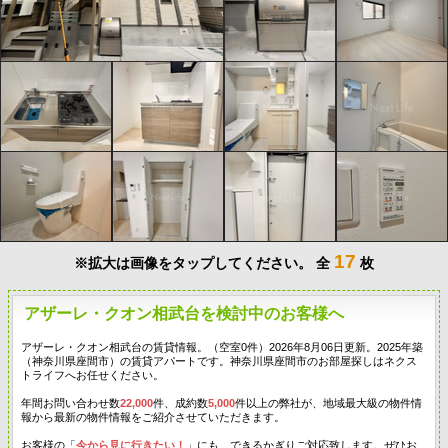
17
※拡大は画像をタップしてください。
全
枚
アザーレ・クオン相武台を検討中のお客様へ
アザーレ・クオン相武台の賃貸情報。（空室0件）2026年8月06日更新。2025年築
（神奈川県座間市）の賃貸アパートです。神奈川県座間市のお部屋探しはネクス
トライフへお任せください。
年間お問い合わせ数
22,000
件、成約数
5,000
件以上の弊社が、地域最大級の物件情
報から最新の物件情報をご紹介させていただきます。
お客様の「
今から見に行きたい！
」にも、できるかぎりご対応致します。ぜひお