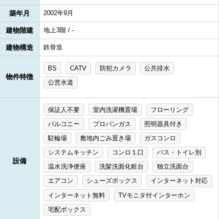
築年月
2002年9月
建物階建
地上3階 / -
建物構造
鉄骨造
BS
CATV
防犯カメラ
公共排水
物件特徴
公営水道
保証人不要
室内洗濯機置場
フローリング
バルコニー
プロパンガス
照明器具付き
駐輪場
敷地内ごみ置き場
ガスコンロ
システムキッチン
コンロ１口
バス・トイレ別
設備
温水洗浄便座
洗髪洗面化粧台
独立洗面台
エアコン
シューズボックス
インターネット対応
インターネット無料
TVモニタ付インターホン
宅配ボックス