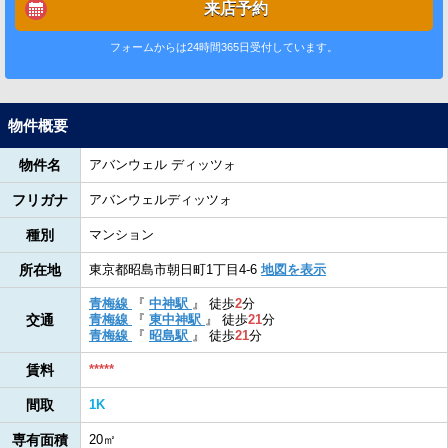
来店予約
フォームからは24時間365日受付しています。
物件概要
物件名
アバンウェル ディッツォ
フリガナ
アバンウェルディッツォ
種別
マンション
所在地
東京都昭島市朝日町1丁目4-6
地図を表示
青梅線
『
中神駅
』
徒歩
2
分
交通
青梅線
『
東中神駅
』
徒歩
21
分
青梅線
『
昭島駅
』
徒歩
21
分
賃料
*****
間取
1K
専有面積
20㎡