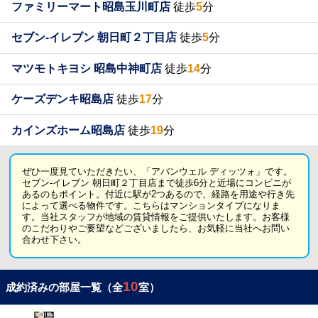
ファミリーマート昭島玉川町店
徒歩
5
分
セブン-イレブン 朝日町２丁目店
徒歩
5
分
マツモトキヨシ 昭島中神町店
徒歩
14
分
ケーズデンキ昭島店
徒歩
17
分
カインズホーム昭島店
徒歩
19
分
ぜひ一度見ていただきたい、「アバンウェル ディッツォ」です。
セブン-イレブン 朝日町２丁目店まで徒歩6分と近場にコンビニが
あるのもポイント。付近に駅が2つあるので、経路を用途や行き先
によって選べる物件です。こちらはマンションタイプになりま
す。当社スタッフが地域の賃貸情報をご提供いたします。お客様
のこだわりやご要望などございましたら、お気軽に当社へお問い
合わせ下さい。
10
成約済みの部屋一覧（全
室）