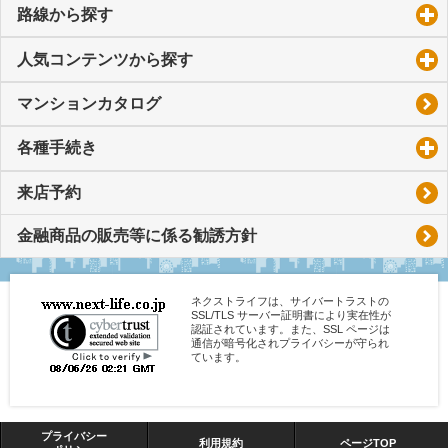
路線から探す
click to expand contents
人気コンテンツから探す
click to expand contents
マンションカタログ
各種手続き
click to expand contents
来店予約
金融商品の販売等に係る勧誘方針
ネクストライフは、サイバートラストの
SSL/TLS サーバー証明書により実在性が
認証されています。また、SSL ページは
通信が暗号化されプライバシーが守られ
ています。
プライバシー
利用規約
ページTOP