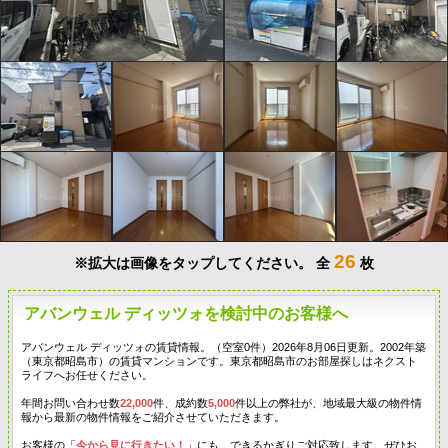
26
※拡大は画像をタップしてください。
全
枚
アバンウェル ディッツォを検討中のお客様へ
アバンウェル ディッツォの賃貸情報。（空室0件）2026年8月06日更新。2002年築
（東京都昭島市）の賃貸マンションです。東京都昭島市のお部屋探しはネクスト
ライフへお任せください。
年間お問い合わせ数
22,000
件、成約数
5,000
件以上の弊社が、地域最大級の物件情
報から最新の物件情報をご紹介させていただきます。
お客様の「
今から見に行きたい！
」にも、できるかぎりご対応致します。ぜひお