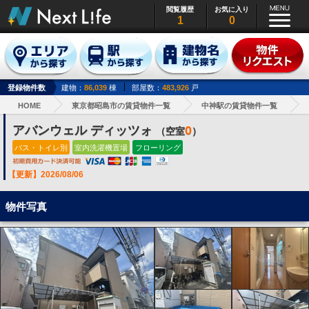
閲覧履歴
お気に入り
1
0
登録物件数
建物：
86,039
棟
部屋数：
483,926
戸
HOME
東京都昭島市の賃貸物件一覧
中神駅の賃貸物件一覧
アバンウェル ディッツォ
0
（空室
）
バス・トイレ別
室内洗濯機置場
フローリング
【更新】2026/08/06
物件写真