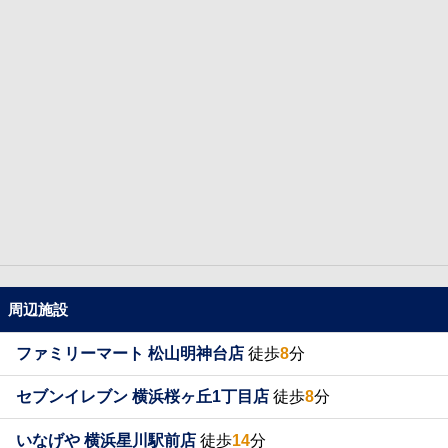
周辺施設
ファミリーマート 松山明神台店
徒歩
8
分
セブンイレブン 横浜桜ヶ丘1丁目店
徒歩
8
分
いなげや 横浜星川駅前店
徒歩
14
分