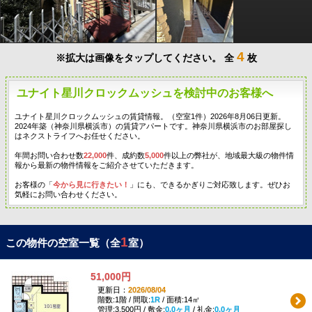
4
※拡大は画像をタップしてください。
全
枚
ユナイト星川クロックムッシュを検討中のお客様へ
ユナイト星川クロックムッシュの賃貸情報。（空室1件）2026年8月06日更新。
2024年築（神奈川県横浜市）の賃貸アパートです。神奈川県横浜市のお部屋探し
はネクストライフへお任せください。
年間お問い合わせ数
22,000
件、成約数
5,000
件以上の弊社が、地域最大級の物件情
報から最新の物件情報をご紹介させていただきます。
お客様の「
今から見に行きたい！
」にも、できるかぎりご対応致します。ぜひお
気軽にお問い合わせください。
1
この物件の空室一覧（全
室）
51,000円
更新日：
2026/08/04
階数:1階 / 間取:
1R
/ 面積:14㎡
管理:3,500円 / 敷金:
0.0ヶ月
/ 礼金:
0.0ヶ月