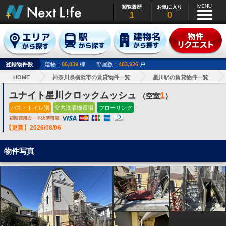
閲覧履歴
お気に入り
1
0
登録物件数
建物：
86,039
棟
部屋数：
483,926
戸
HOME
神奈川県横浜市の賃貸物件一覧
星川駅の賃貸物件一覧
ユナイト星川クロックムッシュ
1
（空室
）
バス・トイレ別
室内洗濯機置場
フローリング
【更新】2026/08/06
物件写真