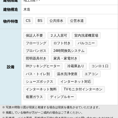
建物階建
地上2階 / -
建物構造
木造
CS
BS
公共排水
公営水道
物件特徴
保証人不要
２人入居可
室内洗濯機置場
フローリング
ロフト付き
バルコニー
プロパンガス
24時間換気システム
照明器具付き
家具・家電付き
IHクッキングヒーター
冷蔵庫あり
コンロ１口
設備
バス・トイレ別
温水洗浄便座
エアコン
シューズボックス
インターネット対応
インターネット無料
TVモニタ付インターホン
複層ガラス
ディンプルキー
写真や間取り図が現状と相違する場合は現状を優先させていただきます。
掲載している物件が万が一ご成約の場合はご了承ください。