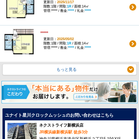
更新日：
2025/11/17
階数:1階 / 間取:
1R
/ 面積:14㎡
管理:***** / 敷金:
*****
/ 礼金:
*****
*****
更新日：
2025/05/02
階数:1階 / 間取:
1R
/ 面積:14㎡
管理:***** / 敷金:
*****
/ 礼金:
*****
もっと見る
ユナイト星川クロックムッシュのお問い合わせはこちら
ネクストライフ新横浜店
JR横浜線新横浜駅 徒歩3分
神奈川県横浜市港北区新横浜２丁目5-19AXIS