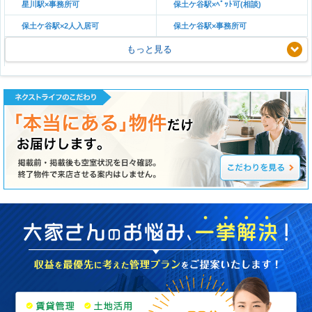
星川駅×事務所可
保土ケ谷駅×ﾍﾟｯﾄ可(相談)
保土ケ谷駅×2人入居可
保土ケ谷駅×事務所可
もっと見る