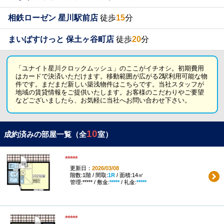
相鉄ローゼン 星川駅前店
徒歩
15
分
まいばすけっと 保土ヶ谷町店
徒歩
20
分
「ユナイト星川クロックムッシュ」のここがイチオシ。初期費用
はカードで決済いただけます。移動範囲が広がる2駅利用可能な物
件です。まだまだ新しい築浅物件はこちらです。当社スタッフが
地域の賃貸情報をご提供いたします。お客様のこだわりやご要望
などございましたら、お気軽に当社へお問い合わせ下さい。
10
成約済みの部屋一覧（全
室）
*****
更新日：
2026/03/08
階数:1階 / 間取:
1R
/ 面積:14㎡
管理:***** / 敷金:
*****
/ 礼金:
*****
*****