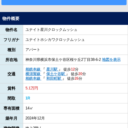
物件概要
物件名
ユナイト星川クロックムッシュ
フリガナ
ユナイトホシカワクロックムッシュ
種別
アパート
所在地
神奈川県横浜市保土ケ谷区桜ケ丘2丁目38-6-2
地図を表示
相鉄本線
『
星川駅
』
徒歩
12
分
交通
横須賀線
『
保土ケ谷駅
』
徒歩
20
分
相鉄本線
『
和田町駅
』
徒歩
26
分
賃料
5.1万円
間取
1R
専有面積
14㎡
築年月
2024年12月