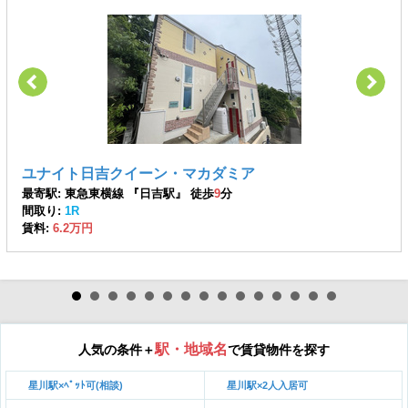
ユナイト日吉クイーン・マカダミア
最寄駅: 東急東横線 『日吉駅』 徒歩
9
分
間取り:
1R
賃料:
6.2万円
駅・地域名
人気の条件＋
で賃貸物件を探す
星川駅×ﾍﾟｯﾄ可(相談)
星川駅×2人入居可