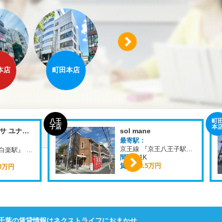
Next
本店
町田本店
溝の口店
横浜店
フラット町田
最寄駅：
小田急小田原線 『町田駅』 徒歩
10
分
間取：
1K～2LDK
賃料：
5.0万円
Next
千葉の賃貸情報はネクストライフにおまかせ