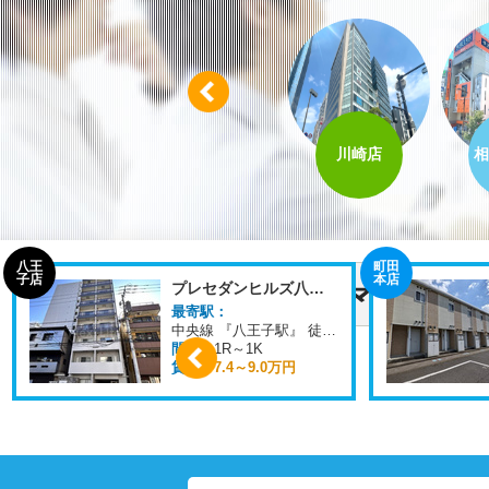
Prev
八王子店
柏店
川崎店
相
新横
浜店
レオパレスプレジール町田
最寄駅：
最寄駅：
横浜線 『古淵駅』 徒歩
15
分
間取：
1K
間取：
1R
賃料：
9.2万円
賃料：
5.9～6.0
Prev