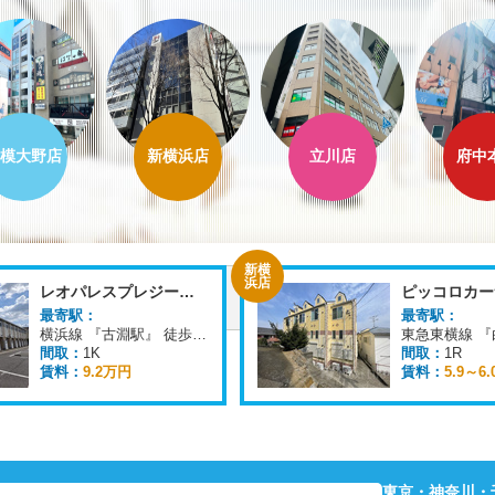
模大野店
新横浜店
立川店
府中
八王
町田
子店
本店
ピッコロカーサ ユナイト
sol mane
最寄駅：
京王線 『京王八王子駅』 徒歩
6
分
東急東横線 『白楽駅』 徒歩
7
分
間取：
1K
賃料：
8.5万円
万円
東京・神奈川・