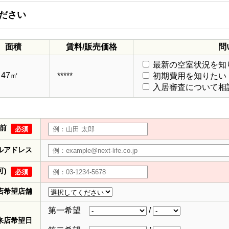
ださい
面積
賃料/販売価格
問
最新の空室状況を知
～47㎡
*****
初期費用を知りたい
入居審査について相
前
必須
ルアドレス
可)
必須
店希望店舗
第一希望
/
来店希望日