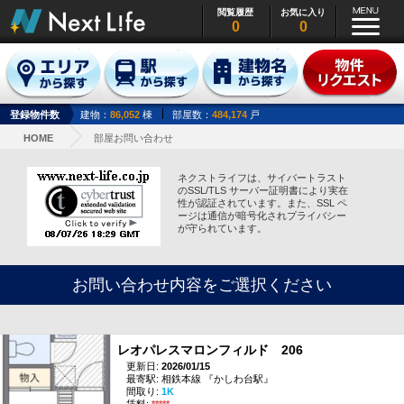
閲覧履歴
お気に入り
0
0
登録物件数
建物：
86,052
棟
部屋数：
484,174
戸
HOME
部屋お問い合わせ
ネクストライフは、サイバートラスト
のSSL/TLS サーバー証明書により実在
性が認証されています。また、SSL ペ
ージは通信が暗号化されプライバシー
が守られています。
お問い合わせ内容をご選択ください
レオパレスマロンフィルド 206
更新日:
2026/01/15
最寄駅: 相鉄本線 『かしわ台駅』
間取り:
1K