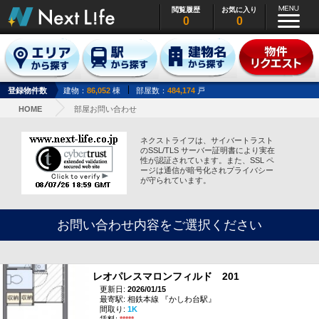
閲覧履歴
お気に入り
0
0
登録物件数
建物：
86,052
棟
部屋数：
484,174
戸
HOME
部屋お問い合わせ
ネクストライフは、サイバートラスト
のSSL/TLS サーバー証明書により実在
性が認証されています。また、SSL ペ
ージは通信が暗号化されプライバシー
が守られています。
お問い合わせ内容をご選択ください
レオパレスマロンフィルド 201
更新日:
2026/01/15
最寄駅: 相鉄本線 『かしわ台駅』
間取り:
1K