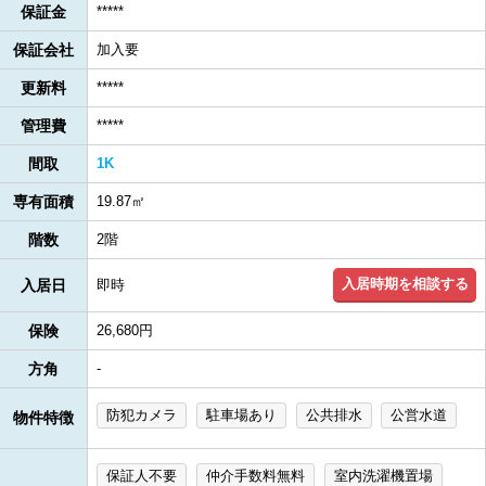
保証金
*****
保証会社
加入要
更新料
*****
管理費
*****
間取
1K
専有面積
19.87㎡
階数
2階
入居時期を相談する
入居日
即時
保険
26,680円
方角
-
防犯カメラ
駐車場あり
公共排水
公営水道
物件特徴
保証人不要
仲介手数料無料
室内洗濯機置場