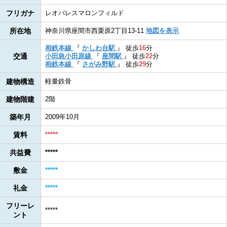
フリガナ
レオパレスマロンフィルド
所在地
神奈川県座間市西栗原2丁目13-11
地図を表示
相鉄本線
『
かしわ台駅
』
徒歩
16
分
交通
小田急小田原線
『
座間駅
』
徒歩
22
分
相鉄本線
『
さがみ野駅
』
徒歩
29
分
建物構造
軽量鉄骨
建物階建
2階
築年月
2009年10月
賃料
*****
共益費
*****
敷金
*****
礼金
*****
フリーレ
*****
ント