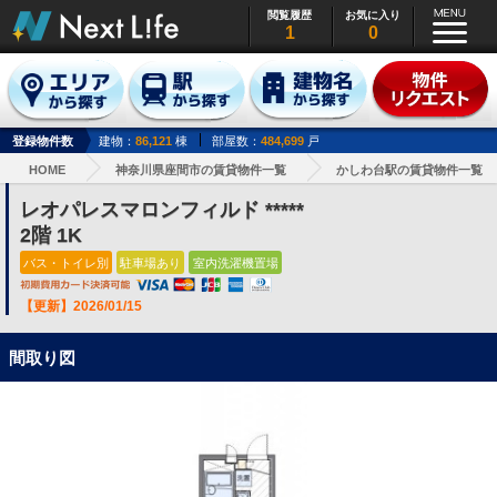
閲覧履歴
お気に入り
1
0
登録物件数
建物：
86,121
棟
部屋数：
484,699
戸
HOME
神奈川県座間市の賃貸物件一覧
かしわ台駅の賃貸物件一覧
レオパレスマロンフィルド *****
2階 1K
バス・トイレ別
駐車場あり
室内洗濯機置場
【更新】2026/01/15
間取り図