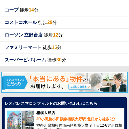
コープ
徒歩
14
分
コストコホール
徒歩
29
分
ローソン 立野台店
徒歩
12
分
ファミリーマート
徒歩
15
分
スーパービバホーム
徒歩
30
分
レオパレスマロンフィルドのお問い合わせはこちら
相模大野店
JR小田急小田原線相模大野駅 北口から徒歩2分
神奈川県相模原市南区相模大野３丁目12-6アポロ相