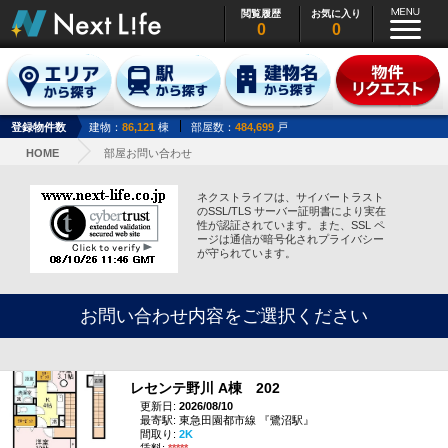
閲覧履歴
お気に入り
0
0
登録物件数
建物：
86,121
棟
部屋数：
484,699
戸
HOME
部屋お問い合わせ
ネクストライフは、サイバートラスト
のSSL/TLS サーバー証明書により実在
性が認証されています。また、SSL ペ
ージは通信が暗号化されプライバシー
が守られています。
お問い合わせ内容をご選択ください
レセンテ野川 A棟 202
更新日:
2026/08/10
最寄駅: 東急田園都市線 『鷺沼駅』
間取り:
2K