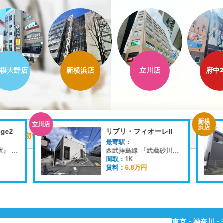
模大野店
新横浜店
立川店
府中
新横
立川店
浜店
ge2
リブリ・フィオーレII
最寄駅：
東武野田線 『逆井駅』 徒歩
15
分
西武拝島線 『武蔵砂川駅』 徒歩
11
分
間取：
1K
賃料：
6.8万円
東京・神奈川・