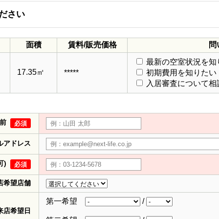
ださい
面積
賃料/販売価格
問
最新の空室状況を知
17.35㎡
*****
初期費用を知りたい
入居審査について相
前
必須
ルアドレス
可)
必須
店希望店舗
第一希望
/
来店希望日