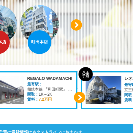
Next
本店
町田本店
溝の口店
横浜店
八王
子店
REGALO WADAMACHI
レオ
最寄駅：
最寄
相鉄本線 『和田町駅』 徒歩
6
分
間取：
1K～2K
間取
賃料：
7.2万円
賃料
Next
千葉の賃貸情報はネクストライフにおまかせ