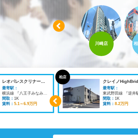
Prev
八王子店
柏店
川崎店
相
柏店
レオパレスクリナーレみなみ野
クレイノHighBrid
最寄駅：
最寄駅：
横浜線 『八王子みなみ野駅』 徒歩
16
分
間取：
1K
間取：
1K
賃料：
5.1～6.9万円
賃料：
8.2万円
Prev