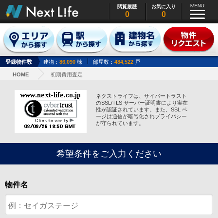
閲覧履歴
お気に入り
0
0
登録物件数
建物：
86,090
棟
部屋数：
484,522
戸
HOME
初期費用査定
ネクストライフは、サイバートラスト
のSSL/TLS サーバー証明書により実在
性が認証されています。また、SSL ペ
ージは通信が暗号化されプライバシー
が守られています。
希望条件をご入力ください
物件名