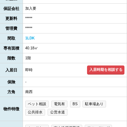
保証会社
加入要
更新料
*****
管理費
*****
間取
1LDK
専有面積
40.18㎡
階数
1階
入居時期を相談する
入居日
即時
保険
-
方角
南西
ペット相談
電気有
BS
駐車場あり
物件特徴
公共排水
公営水道