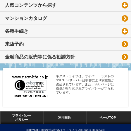
人気コンテンツから探す
click to expand contents
マンションカタログ
各種手続き
click to expand contents
来店予約
金融商品の販売等に係る勧誘方針
ネクストライフは、サイバートラストの
SSL/TLS サーバー証明書により実在性が
認証されています。また、SSL ページは
通信が暗号化されプライバシーが守られ
ています。
プライバシー
利用規約
ページTOP
ポリシー
COPYRIGHT©株式会社ネクストライフ All Rights Reserved.