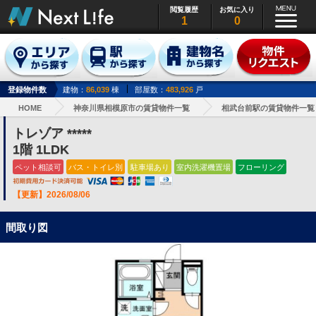
閲覧履歴
お気に入り
1
0
登録物件数
建物：
86,039
棟
部屋数：
483,926
戸
HOME
神奈川県相模原市の賃貸物件一覧
相武台前駅の賃貸物件一覧
トレゾア *****
1階 1LDK
ペット相談可
バス・トイレ別
駐車場あり
室内洗濯機置場
フローリング
【更新】2026/08/06
間取り図