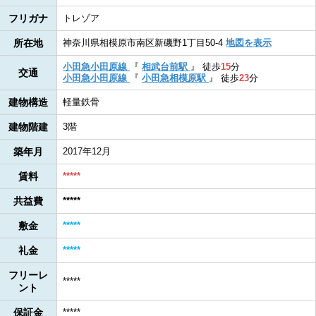
フリガナ
トレゾア
所在地
神奈川県相模原市南区新磯野1丁目50-4
地図を表示
小田急小田原線
『
相武台前駅
』
徒歩
15
分
交通
小田急小田原線
『
小田急相模原駅
』
徒歩
23
分
建物構造
軽量鉄骨
建物階建
3階
築年月
2017年12月
賃料
*****
共益費
*****
敷金
*****
礼金
*****
フリーレ
*****
ント
保証金
*****