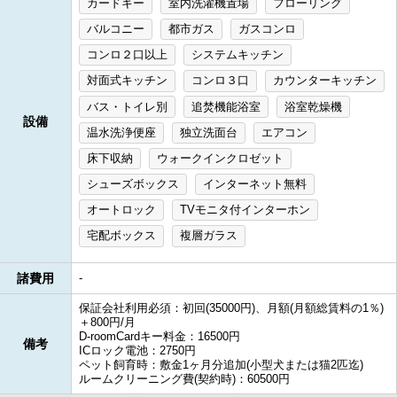
カードキー
室内洗濯機置場
フローリング
バルコニー
都市ガス
ガスコンロ
コンロ２口以上
システムキッチン
対面式キッチン
コンロ３口
カウンターキッチン
バス・トイレ別
追焚機能浴室
浴室乾燥機
設備
温水洗浄便座
独立洗面台
エアコン
床下収納
ウォークインクロゼット
シューズボックス
インターネット無料
オートロック
TVモニタ付インターホン
宅配ボックス
複層ガラス
諸費用
-
保証会社利用必須：初回(35000円)、月額(月額総賃料の1％)
＋800円/月
D-roomCardキー料金：16500円
備考
ICロック電池：2750円
ペット飼育時：敷金1ヶ月分追加(小型犬または猫2匹迄)
ルームクリーニング費(契約時)：60500円