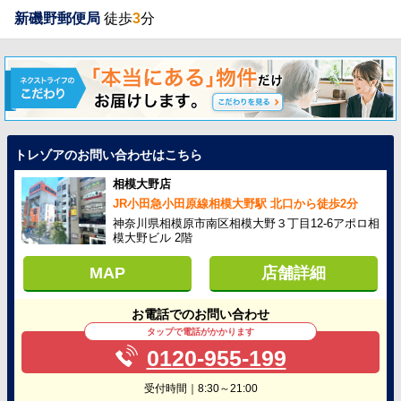
新磯野郵便局
徒歩
3
分
トレゾアのお問い合わせはこちら
相模大野店
JR小田急小田原線相模大野駅 北口から徒歩2分
神奈川県相模原市南区相模大野３丁目12-6アポロ相
模大野ビル 2階
MAP
店舗詳細
お電話でのお問い合わせ
タップで電話がかかります
0120-955-199
受付時間｜8:30～21:00