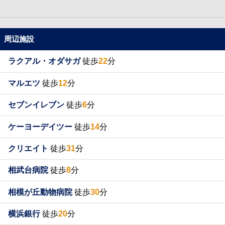
周辺施設
ラクアル・オダサガ
徒歩
22
分
マルエツ
徒歩
12
分
セブンイレブン
徒歩
6
分
ケーヨーデイツー
徒歩
14
分
クリエイト
徒歩
31
分
相武台病院
徒歩
8
分
相模が丘動物病院
徒歩
30
分
横浜銀行
徒歩
20
分