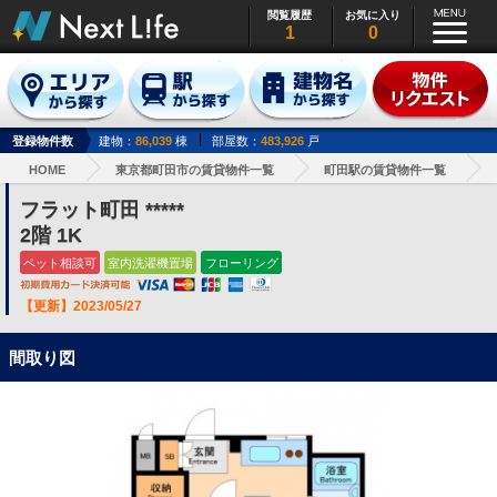
閲覧履歴
お気に入り
1
0
登録物件数
建物：
86,039
棟
部屋数：
483,926
戸
HOME
東京都町田市の賃貸物件一覧
町田駅の賃貸物件一覧
フラット町田 *****
2階 1K
ペット相談可
室内洗濯機置場
フローリング
【更新】2023/05/27
間取り図