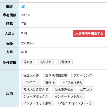
間取
1K
専有面積
20.8㎡
階数
2階
入居時期を相談する
入居日
即時
保険
20,000円
方角
南東
電気有
公共排水
公営水道
物件特徴
保証人不要
室内洗濯機置場
フローリング
バルコニー
駐輪場
バイク置場あり
敷地内ごみ置き場
温水洗浄便座
エアコン
設備
シューズボックス
インターネット対応
インターネット無料
TVモニタ付インターホン