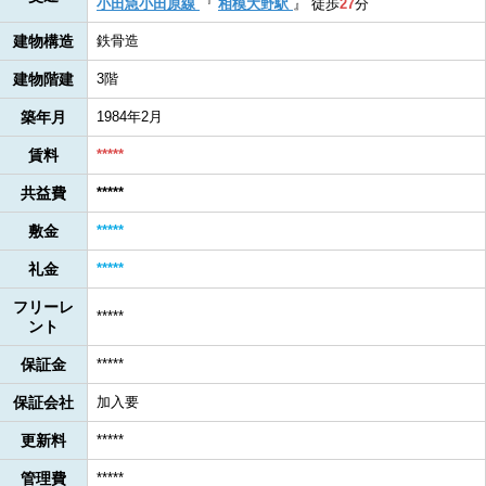
小田急小田原線
『
相模大野駅
』
徒歩
27
分
建物構造
鉄骨造
建物階建
3階
築年月
1984年2月
賃料
*****
共益費
*****
敷金
*****
礼金
*****
フリーレ
*****
ント
保証金
*****
保証会社
加入要
更新料
*****
管理費
*****