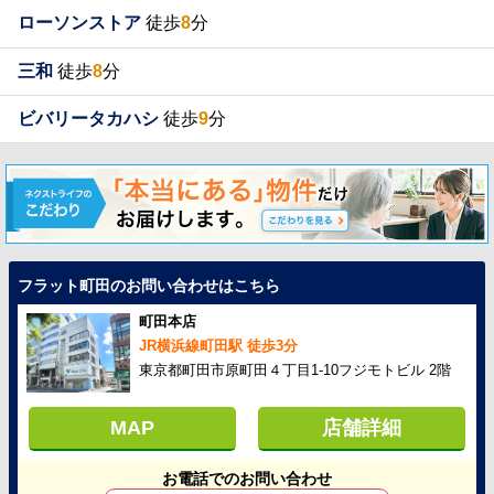
ローソンストア
徒歩
8
分
三和
徒歩
8
分
ビバリータカハシ
徒歩
9
分
フラット町田のお問い合わせはこちら
町田本店
JR横浜線町田駅 徒歩3分
東京都町田市原町田４丁目1-10フジモトビル 2階
MAP
店舗詳細
お電話でのお問い合わせ