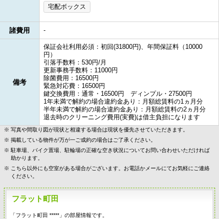
宅配ボックス
諸費用
-
保証会社利用必須：初回(31800円)、年間保証料（10000
円）
引落手数料：530円/月
更新事務手数料：11000円
除菌費用：16500円
備考
緊急対応費：16500円
鍵交換費用：通常・16500円 ディンプル・27500円
1年未満で解約の場合違約金あり：月額総賃料の1ヵ月分
半年未満で解約の場合違約金あり：月額総賃料の2ヵ月分
退去時のクリーニング費用(実費)は借主負担になります
写真や間取り図が現状と相違する場合は現状を優先させていただきます。
掲載している物件が万が一ご成約の場合はご了承ください。
駐車場、バイク置場、駐輪場の正確な空き状況についてお問い合わせいただければ
助かります。
こちら以外にも空室がある場合がございます。お電話かメールにてお気軽にご連絡
ください。
フラット町田
「フラット町田 *****」の部屋情報です。