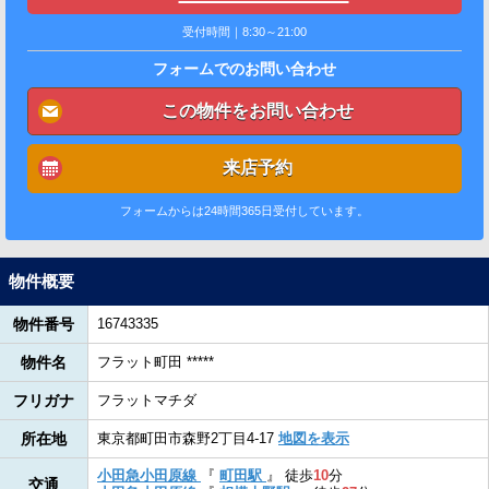
受付時間｜8:30～21:00
フォームでのお問い合わせ
この物件をお問い合わせ
来店予約
フォームからは24時間365日受付しています。
物件概要
物件番号
16743335
物件名
フラット町田 *****
フリガナ
フラットマチダ
所在地
東京都町田市森野2丁目4-17
地図を表示
小田急小田原線
『
町田駅
』
徒歩
10
分
交通