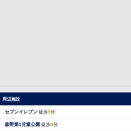
周辺施設
セブンイレブン
徒歩
5
分
森野第1児童公園
徒歩
4
分