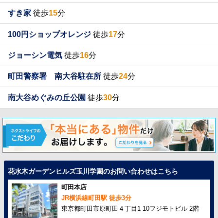
すき家
徒歩
15
分
100円ショップオレンジ
徒歩
17
分
ジョーシン電気
徒歩
16
分
町田警察署 南大谷駐在所
徒歩
24
分
南大谷めぐみの丘公園
徒歩
30
分
花水木ガーデンヒルズ玉川学園のお問い合わせはこちら
町田本店
JR横浜線町田駅 徒歩3分
東京都町田市原町田４丁目1-10フジモトビル 2階