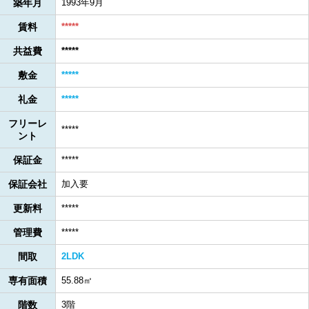
築年月
1993年9月
賃料
*****
共益費
*****
敷金
*****
礼金
*****
フリーレ
*****
ント
保証金
*****
保証会社
加入要
更新料
*****
管理費
*****
間取
2LDK
専有面積
55.88㎡
階数
3階