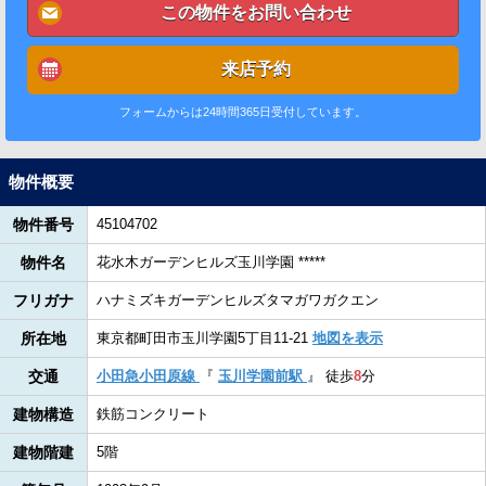
この物件をお問い合わせ
来店予約
フォームからは24時間365日受付しています。
物件概要
物件番号
45104702
物件名
花水木ガーデンヒルズ玉川学園 *****
フリガナ
ハナミズキガーデンヒルズタマガワガクエン
所在地
東京都町田市玉川学園5丁目11-21
地図を表示
交通
小田急小田原線
『
玉川学園前駅
』
徒歩
8
分
建物構造
鉄筋コンクリート
建物階建
5階