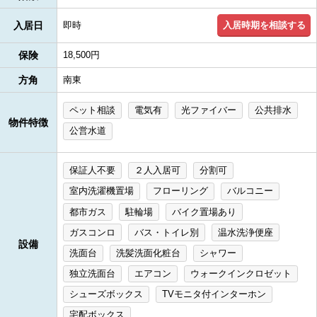
入居時期を相談する
入居日
即時
保険
18,500円
方角
南東
ペット相談
電気有
光ファイバー
公共排水
物件特徴
公営水道
保証人不要
２人入居可
分割可
室内洗濯機置場
フローリング
バルコニー
都市ガス
駐輪場
バイク置場あり
ガスコンロ
バス・トイレ別
温水洗浄便座
設備
洗面台
洗髪洗面化粧台
シャワー
独立洗面台
エアコン
ウォークインクロゼット
シューズボックス
TVモニタ付インターホン
宅配ボックス