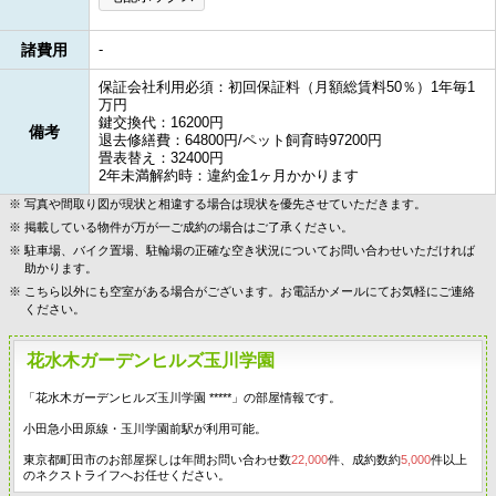
諸費用
-
保証会社利用必須：初回保証料（月額総賃料50％）1年毎1
万円
鍵交換代：16200円
備考
退去修繕費：64800円/ペット飼育時97200円
畳表替え：32400円
2年未満解約時：違約金1ヶ月かかります
写真や間取り図が現状と相違する場合は現状を優先させていただきます。
掲載している物件が万が一ご成約の場合はご了承ください。
駐車場、バイク置場、駐輪場の正確な空き状況についてお問い合わせいただければ
助かります。
こちら以外にも空室がある場合がございます。お電話かメールにてお気軽にご連絡
ください。
花水木ガーデンヒルズ玉川学園
「花水木ガーデンヒルズ玉川学園 *****」の部屋情報です。
小田急小田原線・玉川学園前駅が利用可能。
東京都町田市のお部屋探しは年間お問い合わせ数
22,000
件、成約数約
5,000
件以上
のネクストライフへお任せください。