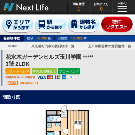
閲覧履歴
お気に入り
1
0
登録物件数
建物：
86,039
棟
部屋数：
483,926
戸
HOME
東京都町田市の賃貸物件一覧
玉川学園前駅の賃貸物件一覧
花水木ガーデンヒルズ玉川学園 *****
3階 2LDK
バス・トイレ別
室内洗濯機置場
フローリング
【更新】2024/08/31
間取り図