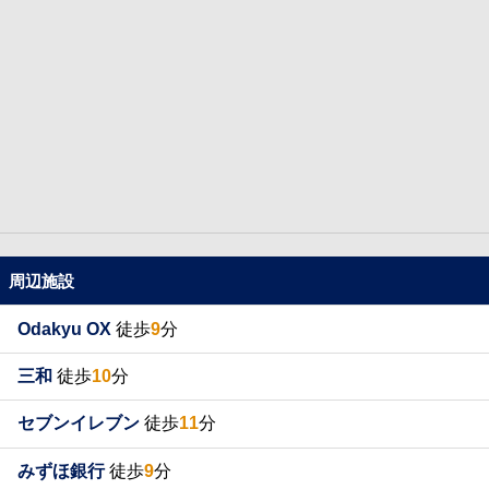
周辺施設
Odakyu OX
徒歩
9
分
三和
徒歩
10
分
セブンイレブン
徒歩
11
分
みずほ銀行
徒歩
9
分