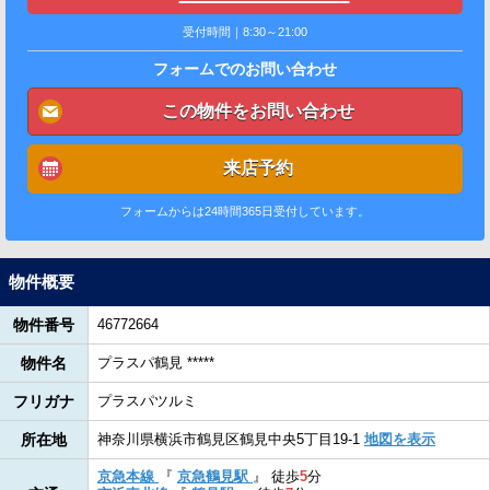
受付時間｜8:30～21:00
フォームでのお問い合わせ
この物件をお問い合わせ
来店予約
フォームからは24時間365日受付しています。
物件概要
物件番号
46772664
物件名
プラスパ鶴見 *****
フリガナ
プラスパツルミ
所在地
神奈川県横浜市鶴見区鶴見中央5丁目19-1
地図を表示
京急本線
『
京急鶴見駅
』
徒歩
5
分