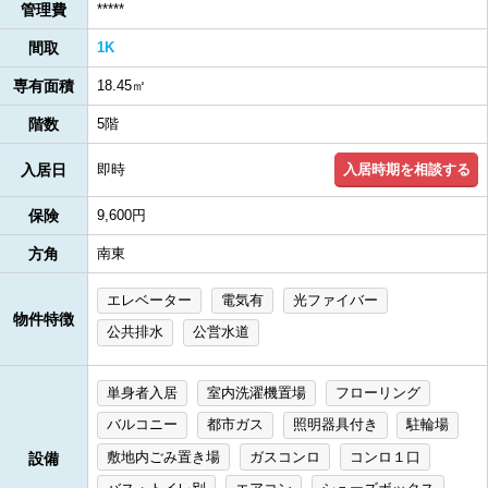
管理費
*****
間取
1K
専有面積
18.45㎡
階数
5階
入居時期を相談する
入居日
即時
保険
9,600円
方角
南東
エレベーター
電気有
光ファイバー
物件特徴
公共排水
公営水道
単身者入居
室内洗濯機置場
フローリング
バルコニー
都市ガス
照明器具付き
駐輪場
敷地内ごみ置き場
ガスコンロ
コンロ１口
設備