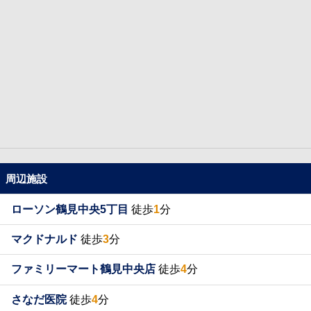
周辺施設
ローソン鶴見中央5丁目
徒歩
1
分
マクドナルド
徒歩
3
分
ファミリーマート鶴見中央店
徒歩
4
分
さなだ医院
徒歩
4
分