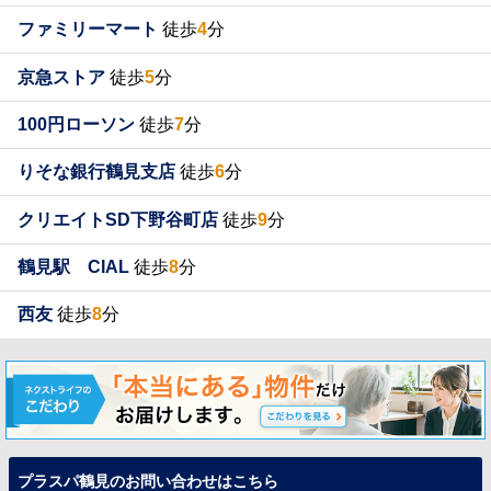
ファミリーマート
徒歩
4
分
京急ストア
徒歩
5
分
100円ローソン
徒歩
7
分
りそな銀行鶴見支店
徒歩
6
分
クリエイトSD下野谷町店
徒歩
9
分
鶴見駅 CIAL
徒歩
8
分
西友
徒歩
8
分
プラスパ鶴見のお問い合わせはこちら