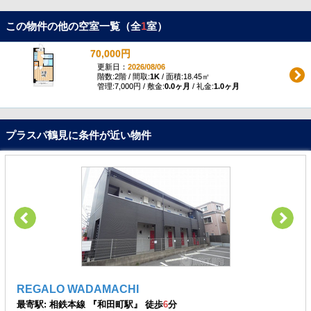
この物件の他の空室一覧（全
1
室）
70,000円
更新日：
2026/08/06
階数:2階 / 間取:
1K
/ 面積:18.45㎡
管理:7,000円 / 敷金:
0.0ヶ月
/ 礼金:
1.0ヶ月
プラスパ鶴見に条件が近い物件
REGALO WADAMACHI
最寄駅: 相鉄本線 『和田町駅』 徒歩
6
分