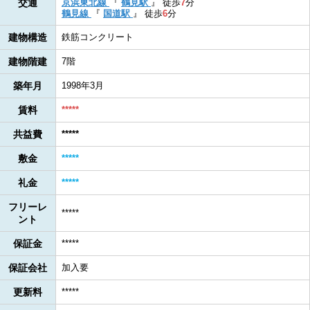
交通
京浜東北線
『
鶴見駅
』
徒歩
7
分
鶴見線
『
国道駅
』
徒歩
6
分
建物構造
鉄筋コンクリート
建物階建
7階
築年月
1998年3月
賃料
*****
共益費
*****
敷金
*****
礼金
*****
フリーレ
*****
ント
保証金
*****
保証会社
加入要
更新料
*****