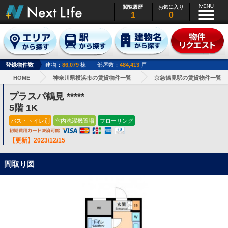
閲覧履歴
お気に入り
1
0
登録物件数
建物：
86,079
棟
部屋数：
484,413
戸
HOME
神奈川県横浜市の賃貸物件一覧
京急鶴見駅の賃貸物件一覧
プラスパ鶴見 *****
5階 1K
バス・トイレ別
室内洗濯機置場
フローリング
【更新】2023/12/15
間取り図