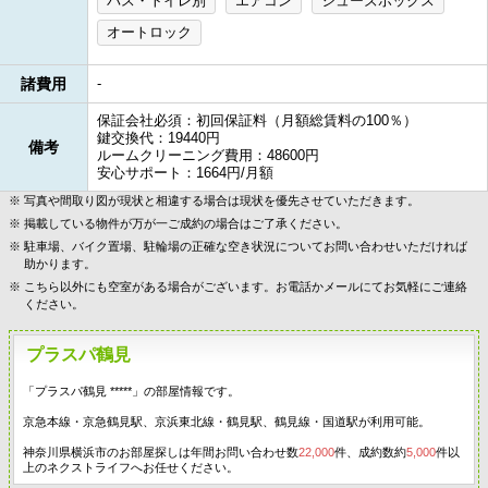
バス・トイレ別
エアコン
シューズボックス
オートロック
諸費用
-
保証会社必須：初回保証料（月額総賃料の100％）
鍵交換代：19440円
備考
ルームクリーニング費用：48600円
安心サポート：1664円/月額
写真や間取り図が現状と相違する場合は現状を優先させていただきます。
掲載している物件が万が一ご成約の場合はご了承ください。
駐車場、バイク置場、駐輪場の正確な空き状況についてお問い合わせいただければ
助かります。
こちら以外にも空室がある場合がございます。お電話かメールにてお気軽にご連絡
ください。
プラスパ鶴見
「プラスパ鶴見 *****」の部屋情報です。
京急本線・京急鶴見駅、京浜東北線・鶴見駅、鶴見線・国道駅が利用可能。
神奈川県横浜市のお部屋探しは年間お問い合わせ数
22,000
件、成約数約
5,000
件以
上のネクストライフへお任せください。