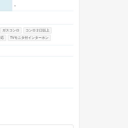
-
ガスコンロ
コンロ２口以上
対応
TVモニタ付インターホン