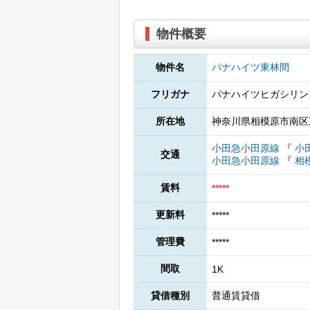
物件概要
物件名
パナハイツ東林間
フリガナ
パナハイツヒガシリン
所在地
神奈川県相模原市南区東
小田急小田原線
『
小
交通
小田急小田原線
『
相
賃料
*****
更新料
*****
管理費
*****
間取
1K
貸借種別
普通賃貸借