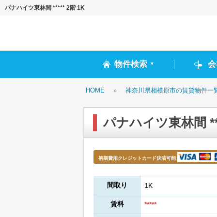
パナハイツ東林間 ***** 2階 1K
物件検索
会
▼
HOME
»
神奈川県相模原市の賃貸物件一
パナハイツ東林間 ****
初期費用クレジットカード決済可能
間取り
1K
賃料
*****