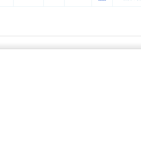
*****