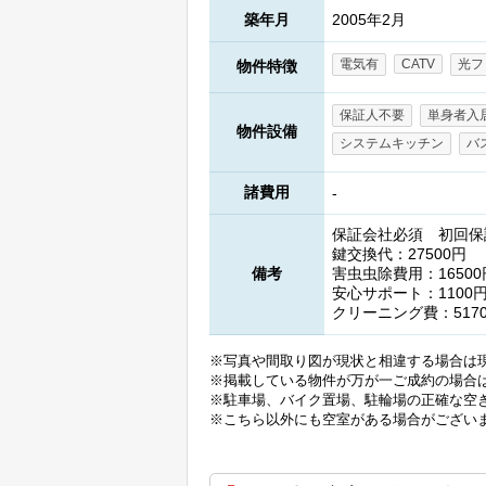
築年月
2005年2月
電気有
CATV
光フ
物件特徴
保証人不要
単身者入
物件設備
システムキッチン
バ
諸費用
-
保証会社必須 初回保
鍵交換代：27500円
備考
害虫虫除費用：16500
安心サポート：1100円
クリーニング費：517
※写真や間取り図が現状と相違する場合は
※掲載している物件が万が一ご成約の場合
※駐車場、バイク置場、駐輪場の正確な空
※こちら以外にも空室がある場合がござい