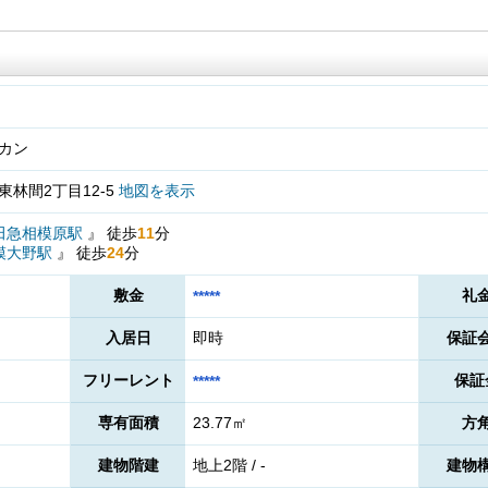
カン
林間2丁目12-5
地図を表示
田急相模原駅
』
徒歩
11
分
模大野駅
』
徒歩
24
分
敷金
礼
*****
入居日
即時
保証
フリーレント
保証
*****
専有面積
23.77㎡
方
建物階建
地上2階 / -
建物