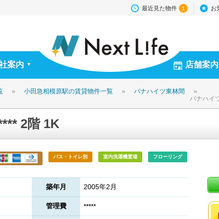
最近見た物件
お
1
社案内
店舗案内
▼
覧
»
小田急相模原駅の賃貸物件一覧
»
パナハイツ東林間
»
パナハイツ東
* 2階 1K
バス・トイレ別
室内洗濯機置場
フローリング
築年月
2005年2月
管理費
*****