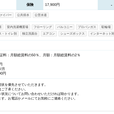
保険
17,900円
-
ァイバー
公共排水
公営水道
居
室内洗濯機置場
フローリング
バルコニー
プロパンガス
駐輪場
ス・トイレ別
独立洗面台
エアコン
シューズボックス
インターネット
証料：月額総賃料の50％、月額：月額総賃料の2％
円
/月
00円
現状を優先させていただきます。
はご了承ください。
き状況についてお問い合わせいただければ助かります。
ます。お電話かメールにてお気軽にご連絡ください。