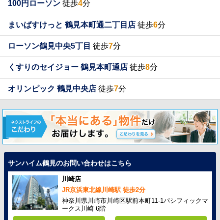
100円ローソン
徒歩
4
分
まいばすけっと 鶴見本町通二丁目店
徒歩
6
分
ローソン鶴見中央5丁目
徒歩
7
分
くすりのセイジョー 鶴見本町通店
徒歩
8
分
オリンピック 鶴見中央店
徒歩
7
分
サンハイム鶴見のお問い合わせはこちら
川崎店
JR京浜東北線川崎駅 徒歩2分
神奈川県川崎市川崎区駅前本町11-1パシフィックマ
ークス川崎 6階