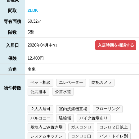
間取
2LDK
専有面積
60.32㎡
階数
5階
入居時期を相談する
入居日
2026年04月中旬
保険
12,400円
方角
南東
ペット相談
エレベーター
防犯カメラ
物件特徴
公共排水
公営水道
２人入居可
室内洗濯機置場
フローリング
バルコニー
駐輪場
バイク置場あり
敷地内ごみ置き場
ガスコンロ
コンロ２口以上
システムキッチン
コンロ３口
バス・トイレ別