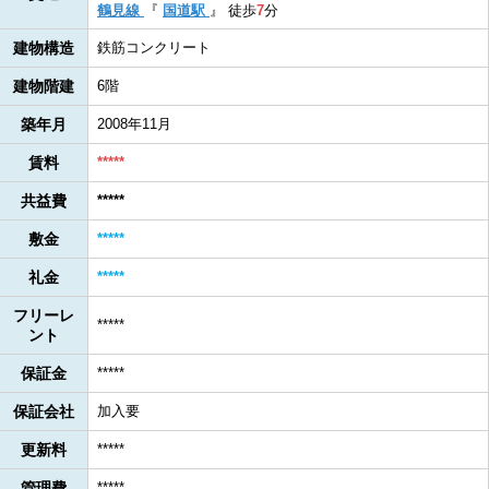
鶴見線
『
国道駅
』
徒歩
7
分
建物構造
鉄筋コンクリート
建物階建
6階
築年月
2008年11月
賃料
*****
共益費
*****
敷金
*****
礼金
*****
フリーレ
*****
ント
保証金
*****
保証会社
加入要
更新料
*****
管理費
*****