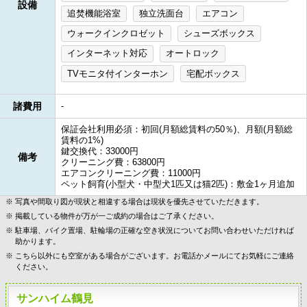
設備
追焚機能浴室
独立洗面台
エアコン
ウォークインクロゼット
シューズボックス
インターネット対応
オートロック
TVモニタ付インターホン
宅配ボックス
諸費用
-
保証会社利用必須：初回(月額総賃料の50％)、月額(月額総
賃料の1%)
鍵交換代：33000円
備考
クリーニング費：63800円
エアコンクリーニング費：11000円
ペット飼育(小型犬・中型犬1匹又は猫2匹)：敷金1ヶ月追加
写真や間取り図が現状と相違する場合は現状を優先させていただきます。
掲載している物件が万が一ご成約の場合はご了承ください。
駐車場、バイク置場、駐輪場の正確な空き状況についてお問い合わせいただければ
助かります。
こちら以外にも空室がある場合がございます。お電話かメールにてお気軽にご連絡
ください。
サンハイム鶴見