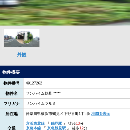
物件概要
物件番号
49127262
物件名
サンハイム鶴見 *****
フリガナ
サンハイムツルミ
所在地
神奈川県横浜市鶴見区下野谷町1丁目5
地図を表示
京浜東北線
『
鶴見駅
』
徒歩
13
分
交通
京急本線
『
京急鶴見駅
』
徒歩
12
分