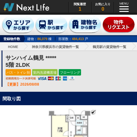
閲覧履歴
お気に入り
1
0
登録物件数
建物：
86,079
棟
部屋数：
484,413
戸
HOME
神奈川県横浜市の賃貸物件一覧
鶴見駅の賃貸物件一覧
サンハイム鶴見 *****
5階 2LDK
バス・トイレ別
室内洗濯機置場
フローリング
【更新】2026/08/08
間取り図