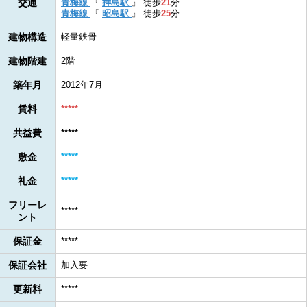
交通
青梅線
『
拝島駅
』
徒歩
21
分
青梅線
『
昭島駅
』
徒歩
25
分
建物構造
軽量鉄骨
建物階建
2階
築年月
2012年7月
賃料
*****
共益費
*****
敷金
*****
礼金
*****
フリーレ
*****
ント
保証金
*****
保証会社
加入要
更新料
*****