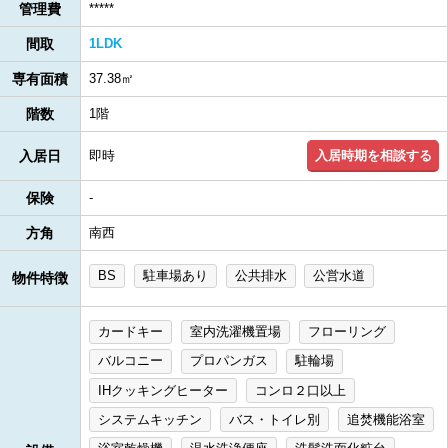
管理費
*****
間取
1LDK
専有面積
37.38㎡
階数
1階
入居時期を相談する
入居日
即時
保険
-
方角
南西
BS
駐車場あり
公共排水
公営水道
物件特徴
カードキー
室内洗濯機置場
フローリング
バルコニー
プロパンガス
駐輪場
IHクッキングヒーター
コンロ２口以上
システムキッチン
バス・トイレ別
追焚機能浴室