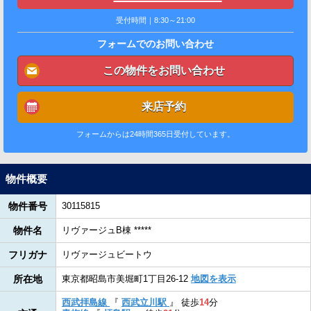
受付時間｜8:30～21:00
フォームでのお問い合わせ
この物件をお問い合わせ
来店予約
フォームからは24時間365日受付しています。
物件概要
物件番号
30115815
物件名
リヴァージュB棟 *****
フリガナ
リヴァージュビートウ
所在地
東京都昭島市美堀町1丁目26-12
地図を表示
西武拝島線
『
西武立川駅
』
徒歩
14
分