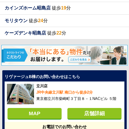
カインズホーム昭島店
徒歩
19
分
モリタウン
徒歩
24
分
ケーズデンキ昭島店
徒歩
22
分
リヴァージュB棟のお問い合わせはこちら
立川店
JR中央線立川駅 南口から徒歩2分
東京都立川市柴崎町３丁目８－１NACビル ５階
MAP
店舗詳細
お電話でのお問い合わせ