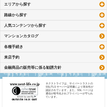
エリアから探す
click to expand contents
路線から探す
click to expand contents
人気コンテンツから探す
click to expand contents
マンションカタログ
各種手続き
click to expand contents
来店予約
金融商品の販売等に係る勧誘方針
ネクストライフは、サイバートラストの
SSL/TLS サーバー証明書により実在性が
認証されています。また、SSL ページは
通信が暗号化されプライバシーが守られ
ています。