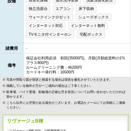
浴室乾燥機
温水洗浄便座
洗髪洗面化粧台
設備
独立洗面台
エアコン
床下収納
ウォークインクロゼット
シューズボックス
インターネット対応
インターネット無料
TVモニタ付インターホン
宅配ボックス
諸費用
-
保証会社利用必須 初回(35000円)、月額(月額総賃料の1%
プラス800円)
備考
ルームクリーニング費：46200円
カードキー発行料：16500円
写真や間取り図が現状と相違する場合は現状を優先させていただきます。
掲載している物件が万が一ご成約の場合はご了承ください。
駐車場、バイク置場、駐輪場の正確な空き状況についてお問い合わせいただければ
助かります。
こちら以外にも空室がある場合がございます。お電話かメールにてお気軽にご連絡
ください。
リヴァージュB棟
「リヴァージュB棟 *****」の部屋情報です。