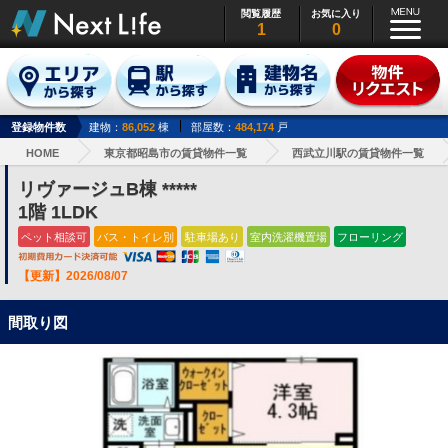
閲覧履歴
お気に入り
1
0
登録物件数
建物：
86,052
棟
部屋数：
484,174
戸
HOME
東京都昭島市の賃貸物件一覧
西武立川駅の賃貸物件一覧
リヴァージュB棟 *****
1階 1LDK
ペット相談可
バス・トイレ別
駐車場あり
室内洗濯機置場
フローリング
【更新】2026/08/07
間取り図