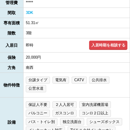
管理費
*****
間取
3DK
専有面積
51.31㎡
階数
3階
入居時期を相談する
入居日
即時
保険
20,000円
方角
南西
分譲タイプ
電気有
CATV
公共排水
物件特徴
公営水道
保証人不要
２人入居可
室内洗濯機置場
バルコニー
ガスコンロ
コンロ２口以上
バス・トイレ別
独立洗面台
シューズボックス
設備