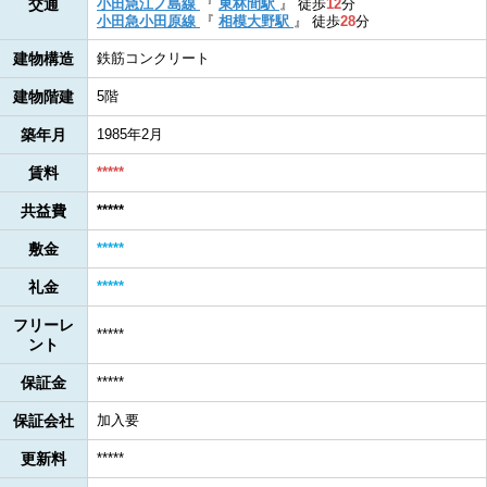
交通
小田急江ノ島線
『
東林間駅
』
徒歩
12
分
小田急小田原線
『
相模大野駅
』
徒歩
28
分
建物構造
鉄筋コンクリート
建物階建
5階
築年月
1985年2月
賃料
*****
共益費
*****
敷金
*****
礼金
*****
フリーレ
*****
ント
保証金
*****
保証会社
加入要
更新料
*****