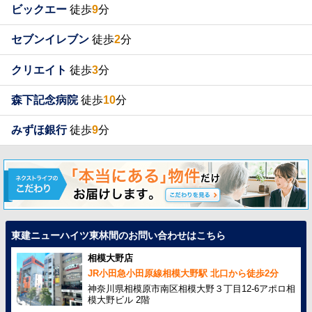
ビックエー
徒歩
9
分
セブンイレブン
徒歩
2
分
クリエイト
徒歩
3
分
森下記念病院
徒歩
10
分
みずほ銀行
徒歩
9
分
東建ニューハイツ東林間のお問い合わせはこちら
相模大野店
JR小田急小田原線相模大野駅 北口から徒歩2分
神奈川県相模原市南区相模大野３丁目12-6アポロ相
模大野ビル 2階