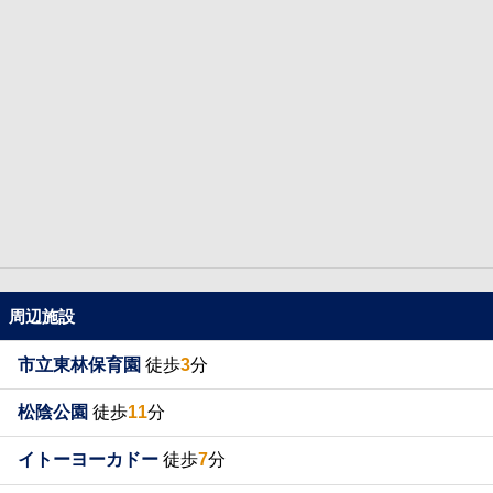
周辺施設
市立東林保育園
徒歩
3
分
松陰公園
徒歩
11
分
イトーヨーカドー
徒歩
7
分