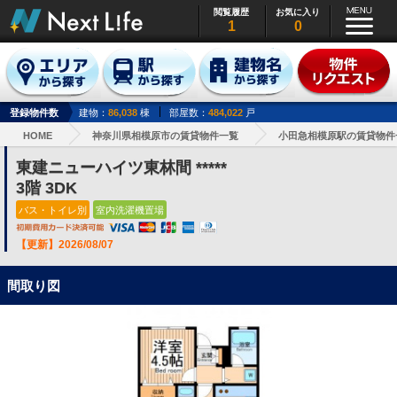
閲覧履歴
お気に入り
1
0
登録物件数
建物：
86,038
棟
部屋数：
484,022
戸
HOME
神奈川県相模原市の賃貸物件一覧
小田急相模原駅の賃貸物件
東建ニューハイツ東林間 *****
3階 3DK
バス・トイレ別
室内洗濯機置場
【更新】2026/08/07
間取り図