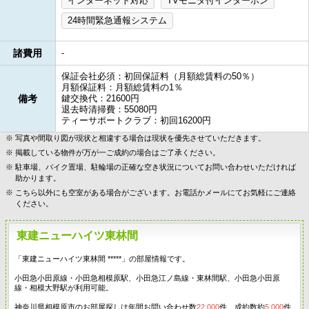
インターネット対応
TVモニタ付インターホン
24時間緊急通報システム
諸費用
-
保証会社必須：初回保証料（月額総賃料の50％）
月額保証料：月額総賃料の1％
備考
鍵交換代：21600円
退去時清掃費：55080円
ティーサポートクラブ：初回16200円
写真や間取り図が現状と相違する場合は現状を優先させていただきます。
掲載している物件が万が一ご成約の場合はご了承ください。
駐車場、バイク置場、駐輪場の正確な空き状況についてお問い合わせいただければ
助かります。
こちら以外にも空室がある場合がございます。お電話かメールにてお気軽にご連絡
ください。
東建ニューハイツ東林間
「東建ニューハイツ東林間 *****」の部屋情報です。
小田急小田原線・小田急相模原駅、小田急江ノ島線・東林間駅、小田急小田原
線・相模大野駅が利用可能。
神奈川県相模原市のお部屋探しは年間お問い合わせ数
22,000
件、成約数約
5,000
件