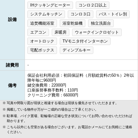
IHクッキングヒーター
コンロ２口以上
システムキッチン
コンロ３口
バス・トイレ別
設備
追焚機能浴室
浴室乾燥機
独立洗面台
エアコン
床暖房
ウォークインクロゼット
オートロック
TVモニタ付インターホン
宅配ボックス
ディンプルキー
諸費用
-
保証会社利用必須：初回保証料（月額総賃料の50％）2年以
降年毎に9600円
備考
鍵交換費用：22000円
口座振替事務手数料：110円
クリーニング費用：66000円
写真や間取り図が現状と相違する場合は現状を優先させていただきます。
掲載している物件が万が一ご成約の場合はご了承ください。
駐車場、バイク置場、駐輪場の正確な空き状況についてお問い合わせいただければ
助かります。
こちら以外にも空室がある場合がございます。お電話かメールにてお気軽にご連絡
ください。