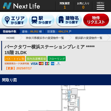
閲覧履歴
お気に入り
1
0
登録物件数
建物：
86,052
棟
部屋数：
484,174
戸
HOME
神奈川県横浜市の賃貸物件一覧
横浜駅の賃貸物件一覧
パークタワー横浜ステーションプレミア *****
15階 2LDK
バス・トイレ別
室内洗濯機置場
フローリング
【更新】2025/07/17
間取り図