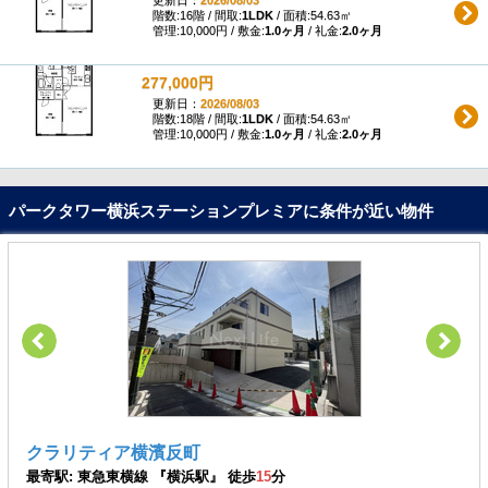
階数:16階 / 間取:
1LDK
/ 面積:54.63㎡
管理:10,000円 / 敷金:
1.0ヶ月
/ 礼金:
2.0ヶ月
277,000円
更新日：
2026/08/03
階数:18階 / 間取:
1LDK
/ 面積:54.63㎡
管理:10,000円 / 敷金:
1.0ヶ月
/ 礼金:
2.0ヶ月
パークタワー横浜ステーションプレミアに条件が近い物件
クラリティア横濱反町
最寄駅: 東急東横線 『横浜駅』 徒歩
15
分