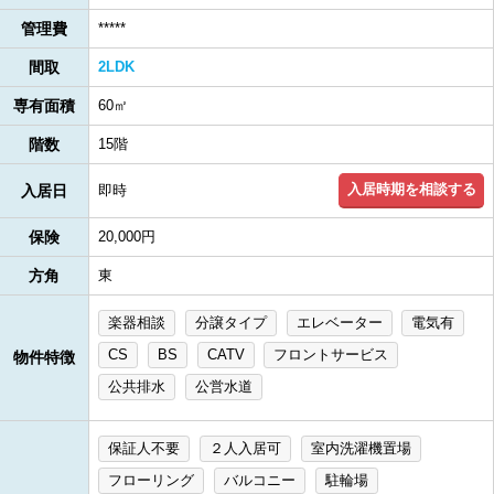
管理費
*****
間取
2LDK
専有面積
60㎡
階数
15階
入居時期を相談する
入居日
即時
保険
20,000円
方角
東
楽器相談
分譲タイプ
エレベーター
電気有
CS
BS
CATV
フロントサービス
物件特徴
公共排水
公営水道
保証人不要
２人入居可
室内洗濯機置場
フローリング
バルコニー
駐輪場