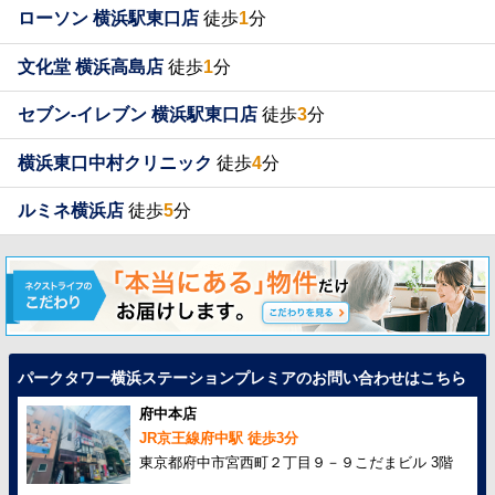
ローソン 横浜駅東口店
徒歩
1
分
文化堂 横浜高島店
徒歩
1
分
セブン-イレブン 横浜駅東口店
徒歩
3
分
横浜東口中村クリニック
徒歩
4
分
ルミネ横浜店
徒歩
5
分
パークタワー横浜ステーションプレミアのお問い合わせはこちら
府中本店
JR京王線府中駅 徒歩3分
東京都府中市宮西町２丁目９－９こだまビル 3階