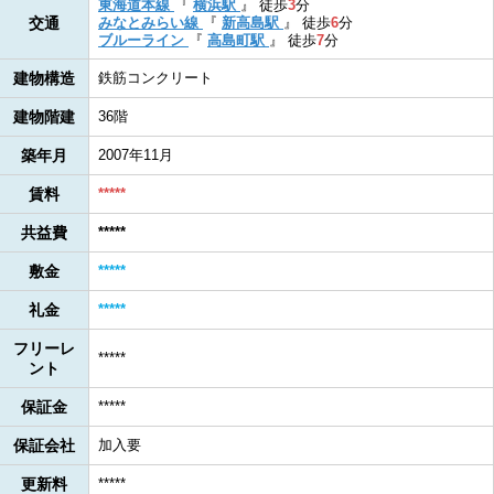
東海道本線
『
横浜駅
』
徒歩
3
分
交通
みなとみらい線
『
新高島駅
』
徒歩
6
分
ブルーライン
『
高島町駅
』
徒歩
7
分
建物構造
鉄筋コンクリート
建物階建
36階
築年月
2007年11月
賃料
*****
共益費
*****
敷金
*****
礼金
*****
フリーレ
*****
ント
保証金
*****
保証会社
加入要
更新料
*****