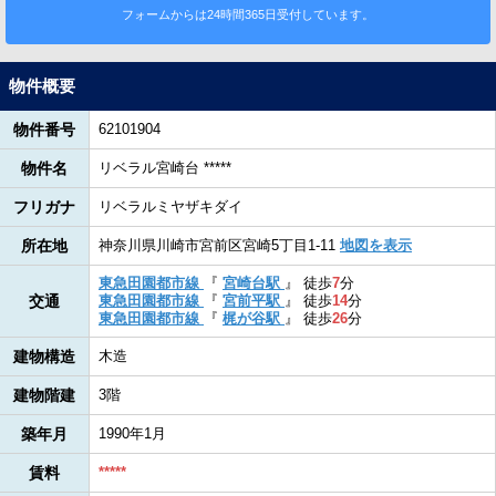
フォームからは24時間365日受付しています。
物件概要
物件番号
62101904
物件名
リベラル宮崎台 *****
フリガナ
リベラルミヤザキダイ
所在地
神奈川県川崎市宮前区宮崎5丁目1-11
地図を表示
東急田園都市線
『
宮崎台駅
』
徒歩
7
分
交通
東急田園都市線
『
宮前平駅
』
徒歩
14
分
東急田園都市線
『
梶が谷駅
』
徒歩
26
分
建物構造
木造
建物階建
3階
築年月
1990年1月
賃料
*****