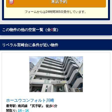
来店予約
フォームからは24時間365日受付しています。
この物件の他の空室一覧（全
0
室）
リベラル宮崎台に条件が近い物件
ホーユウコンフォルト川崎
最寄駅: 南武線 『尻手駅』 徒歩
6
分
間取り:
1R～1K