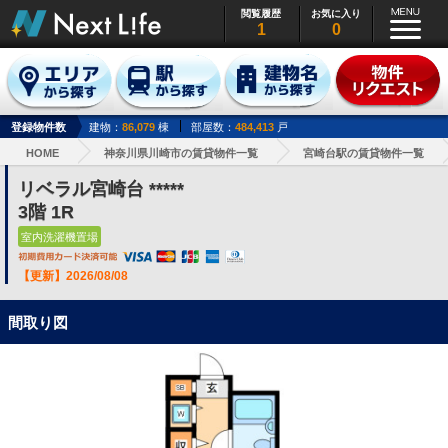
閲覧履歴
お気に入り
1
0
登録物件数
建物：
86,079
棟
部屋数：
484,413
戸
HOME
神奈川県川崎市の賃貸物件一覧
宮崎台駅の賃貸物件一覧
リベラル宮崎台 *****
3階 1R
室内洗濯機置場
【更新】2026/08/08
間取り図