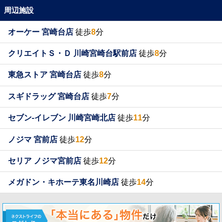
周辺施設
オーケー 宮崎台店
徒歩
8
分
クリエイトＳ・Ｄ 川崎宮崎台駅前店
徒歩
8
分
東急ストア 宮崎台店
徒歩
8
分
スギドラッグ 宮崎台店
徒歩
7
分
セブン-イレブン 川崎宮崎北店
徒歩
11
分
ノジマ 宮前店
徒歩
12
分
セリア ノジマ宮前店
徒歩
12
分
メガドン・キホーテ東名川崎店
徒歩
14
分