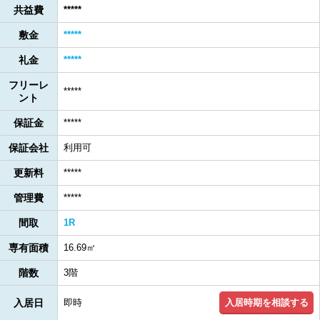
共益費
*****
敷金
*****
礼金
*****
フリーレ
*****
ント
保証金
*****
保証会社
利用可
更新料
*****
管理費
*****
間取
1R
専有面積
16.69㎡
階数
3階
入居時期を相談する
入居日
即時