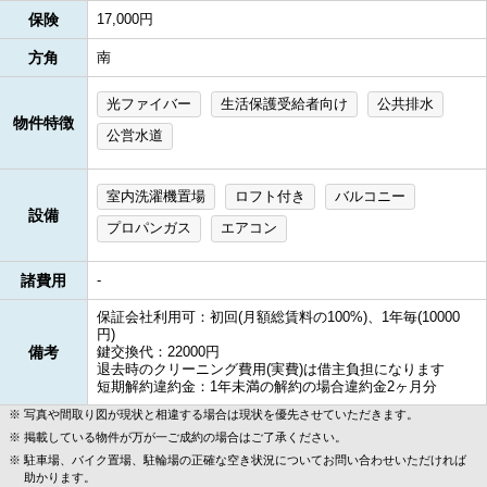
保険
17,000円
方角
南
光ファイバー
生活保護受給者向け
公共排水
物件特徴
公営水道
室内洗濯機置場
ロフト付き
バルコニー
設備
プロパンガス
エアコン
諸費用
-
保証会社利用可：初回(月額総賃料の100%)、1年毎(10000
円)
備考
鍵交換代：22000円
退去時のクリーニング費用(実費)は借主負担になります
短期解約違約金：1年未満の解約の場合違約金2ヶ月分
写真や間取り図が現状と相違する場合は現状を優先させていただきます。
掲載している物件が万が一ご成約の場合はご了承ください。
駐車場、バイク置場、駐輪場の正確な空き状況についてお問い合わせいただければ
助かります。