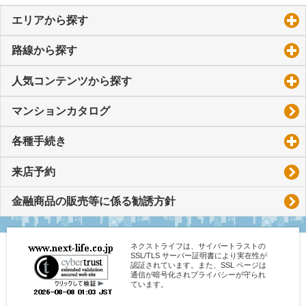
エリアから探す
click to expand contents
路線から探す
click to expand contents
人気コンテンツから探す
click to expand contents
マンションカタログ
各種手続き
click to expand contents
来店予約
金融商品の販売等に係る勧誘方針
ネクストライフは、サイバートラストの
SSL/TLS サーバー証明書により実在性が
認証されています。また、SSL ページは
通信が暗号化されプライバシーが守られ
ています。