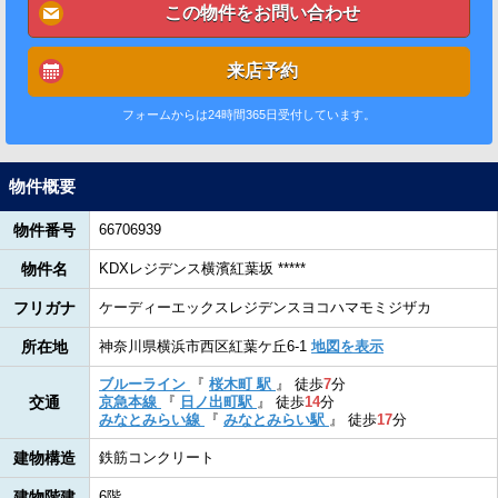
この物件をお問い合わせ
来店予約
フォームからは24時間365日受付しています。
物件概要
物件番号
66706939
物件名
KDXレジデンス横濱紅葉坂 *****
フリガナ
ケーディーエックスレジデンスヨコハマモミジザカ
所在地
神奈川県横浜市西区紅葉ケ丘6-1
地図を表示
ブルーライン
『
桜木町 駅
』
徒歩
7
分
交通
京急本線
『
日ノ出町駅
』
徒歩
14
分
みなとみらい線
『
みなとみらい駅
』
徒歩
17
分
建物構造
鉄筋コンクリート
建物階建
6階