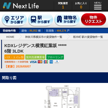
閲覧履歴
お気に入り
1
0
登録物件数
建物：
86,052
棟
部屋数：
484,174
戸
HOME
神奈川県横浜市の賃貸物件一覧
桜木町 駅の賃貸物件一覧
KDXレジデンス横濱紅葉坂 *****
6階 3LDK
バス・トイレ別
室内洗濯機置場
フローリング
【更新】2026/08/07
間取り図