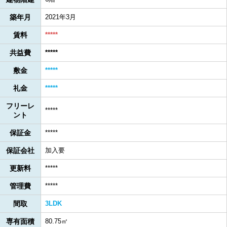
築年月
2021年3月
賃料
*****
共益費
*****
敷金
*****
礼金
*****
フリーレ
*****
ント
保証金
*****
保証会社
加入要
更新料
*****
管理費
*****
間取
3LDK
専有面積
80.75㎡