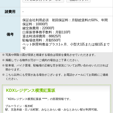
諸費用
-
保証会社利用必須 初回保証料：月額総賃料の50%、年間
保証料：10000円
鍵交換費用：22000円
口座振替事務手数料：月額110円
備考
退去時清掃費用：88825円
駐輪場使用料：月額550円
ペット飼育時敷金プラス1ヶ月、小型犬1匹または猫1匹まで
可
写真や間取り図が現状と相違する場合は現状を優先させていただきます。
掲載している物件が万が一ご成約の場合はご了承ください。
駐車場、バイク置場、駐輪場の正確な空き状況についてお問い合わせいただければ
助かります。
こちら以外にも空室がある場合がございます。お電話かメールにてお気軽にご連絡
ください。
KDXレジデンス横濱紅葉坂
「KDXレジデンス横濱紅葉坂 *****」の部屋情報です。
ブルーライン・桜木町
駅、京急本線・日ノ出町駅、みなとみらい線・みなとみらい駅が利用可能。