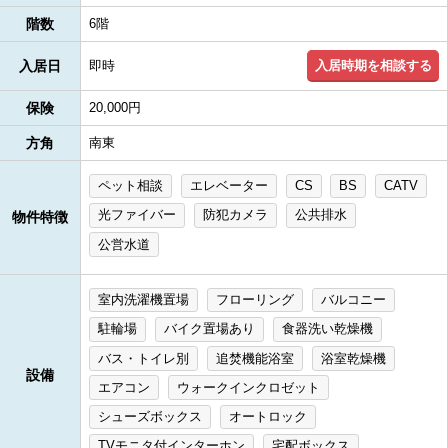
階数
6階
入居時期を相談する
入居日
即時
保険
20,000円
方角
南東
ペット相談
エレベーター
CS
BS
CATV
光ファイバー
防犯カメラ
公共排水
物件特徴
公営水道
室内洗濯機置場
フローリング
バルコニー
駐輪場
バイク置場あり
食器洗い乾燥機
バス・トイレ別
追焚機能浴室
浴室乾燥機
設備
エアコン
ウォークインクロゼット
シューズボックス
オートロック
TVモニタ付インターホン
宅配ボックス