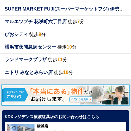
SUPER MARKET FUJI(スーパーマーケットフジ) 伊勢町店
マルエツプチ 花咲町六丁目店
徒歩
7
分
ぴおシティ
徒歩
9
分
横浜市夜間急病センター
徒歩
10
分
ランドマークプラザ
徒歩
11
分
ニトリ みなとみらい店
徒歩
10
分
KDXレジデンス横濱紅葉坂のお問い合わせはこちら
横浜店