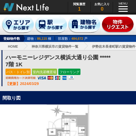
閲覧履歴
お気に入り
1
0
登録物件数
建物：
86,115
棟
部屋数：
484,672
戸
HOME
神奈川県横浜市の賃貸物件一覧
伊勢佐木長者町駅の賃貸物件
ハーモニーレジデンス横浜大通り公園 *****
7階 1K
バス・トイレ別
室内洗濯機置場
フローリング
【更新】2024/03/29
間取り図