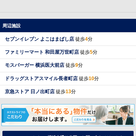
周辺施設
セブンイレブン よこはまばし店
徒歩
4
分
ファミリーマート 和田屋万世町店
徒歩
5
分
モスバーガー 横浜医大前店
徒歩
9
分
ドラッグストアスマイル長者町店
徒歩
10
分
京急ストア 日ノ出町店
徒歩
13
分