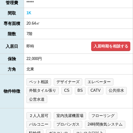
管理費
*****
間取
1K
専有面積
20.64㎡
階数
7階
入居時期を相談する
入居日
即時
保険
22,000円
方角
北東
ペット相談
デザイナーズ
エレベーター
外観タイル張り
CS
BS
CATV
公共排水
物件特徴
公営水道
２人入居可
室内洗濯機置場
フローリング
バルコニー
プロパンガス
24時間換気システム