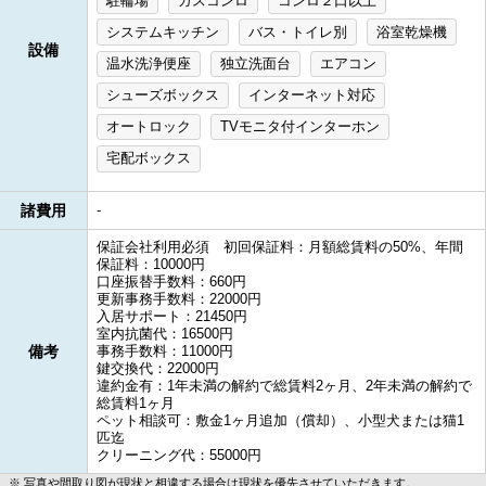
駐輪場
ガスコンロ
コンロ２口以上
システムキッチン
バス・トイレ別
浴室乾燥機
設備
温水洗浄便座
独立洗面台
エアコン
シューズボックス
インターネット対応
オートロック
TVモニタ付インターホン
宅配ボックス
諸費用
-
保証会社利用必須 初回保証料：月額総賃料の50%、年間
保証料：10000円
口座振替手数料：660円
更新事務手数料：22000円
入居サポート：21450円
室内抗菌代：16500円
備考
事務手数料：11000円
鍵交換代：22000円
違約金有：1年未満の解約で総賃料2ヶ月、2年未満の解約で
総賃料1ヶ月
ペット相談可：敷金1ヶ月追加（償却）、小型犬または猫1
匹迄
クリーニング代：55000円
写真や間取り図が現状と相違する場合は現状を優先させていただきます。