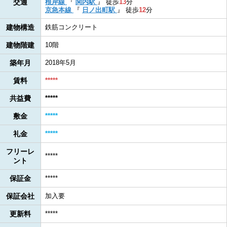
交通
根岸線
『
関内駅
』
徒歩
13
分
京急本線
『
日ノ出町駅
』
徒歩
12
分
建物構造
鉄筋コンクリート
建物階建
10階
築年月
2018年5月
賃料
*****
共益費
*****
敷金
*****
礼金
*****
フリーレ
*****
ント
保証金
*****
保証会社
加入要
更新料
*****