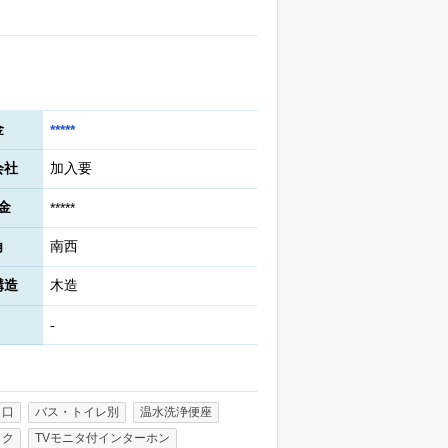
金
*****
会社
加入要
金
*****
角
南西
構造
木造
-
１口
バス・トイレ別
温水洗浄便座
ック
TVモニタ付インターホン