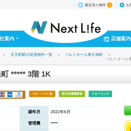
最近見た物件
お
1
社案内
店舗案内
▼
»
天王町駅の賃貸物件一覧
»
パルトネール東久保町
»
パルトネール東久保
**** 3階 1K
バス・トイレ別
室内洗濯機置場
フローリング
築年月
2022年6月
管理費
*****