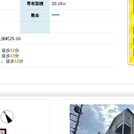
専有面積
20.18㎡
敷金
*****
町25-16
』
徒歩
12
分
』
徒歩
13
分
駅
』
徒歩
12
分