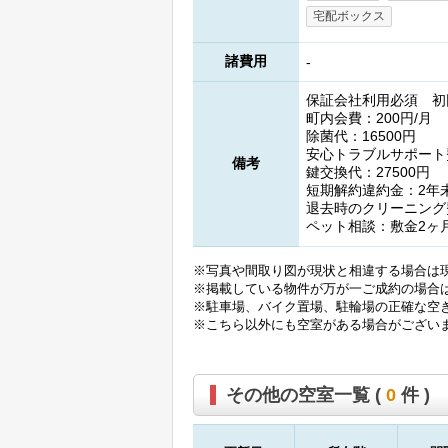
宅配ボックス
諸費用
-
保証会社利用必須 初回
町内会費：200円/月
除菌代：16500円
安心トラブルサポート費
備考
鍵交換代：27500円
短期解約違約金：2年
退去時のクリーニング
ペット相談：敷金2ヶ
※写真や間取り図が現状と相違する場合は
※掲載している物件が万が一ご成約の場合
※駐車場、バイク置場、駐輪場の正確な空
※こちら以外にも空室がある場合がござい
その他の空室一覧 (
0
件 )