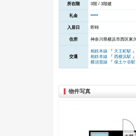
所在階
3階 / 3階建
礼金
*****
入居日
即時
住所
神奈川県横浜市西区東久保
相鉄本線
『
天王町駅
交通
相鉄本線
『
西横浜駅
横須賀線
『
保土ケ谷
物件写真