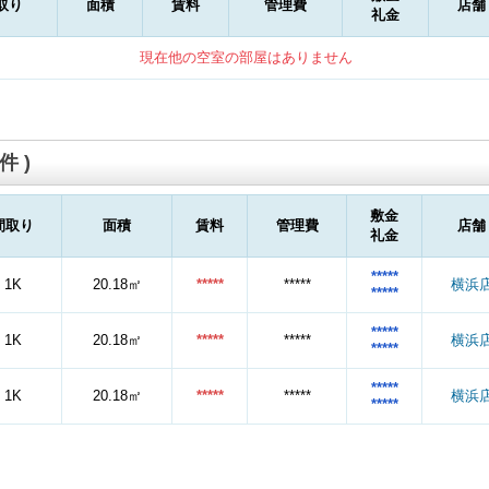
取り
面積
賃料
管理費
店舗
礼金
現在他の空室の部屋はありません
件 )
敷金
間取り
面積
賃料
管理費
店舗
礼金
*****
1K
20.18㎡
*****
*****
横浜
*****
*****
1K
20.18㎡
*****
*****
横浜
*****
*****
1K
20.18㎡
*****
*****
横浜
*****