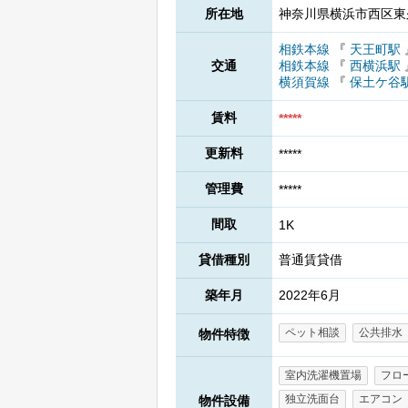
所在地
神奈川県横浜市西区東久
相鉄本線
『
天王町駅
交通
相鉄本線
『
西横浜駅
横須賀線
『
保土ケ谷
賃料
*****
更新料
*****
管理費
*****
間取
1K
貸借種別
普通賃貸借
築年月
2022年6月
ペット相談
公共排水
物件特徴
室内洗濯機置場
フロ
独立洗面台
エアコン
物件設備