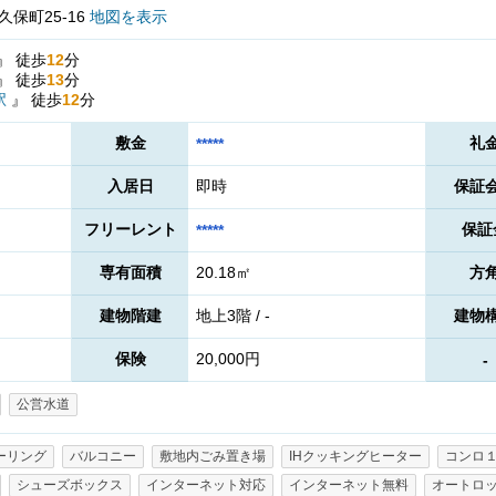
保町25-16
地図を表示
』
徒歩
12
分
』
徒歩
13
分
駅
』
徒歩
12
分
敷金
礼
*****
入居日
即時
保証
フリーレント
保証
*****
専有面積
20.18㎡
方
建物階建
地上3階 / -
建物
保険
20,000円
-
公営水道
ーリング
バルコニー
敷地内ごみ置き場
IHクッキングヒーター
コンロ
シューズボックス
インターネット対応
インターネット無料
オートロ