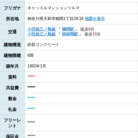
フリガナ
キャッスルマンションツルマ
所在地
神奈川県大和市鶴間1丁目28-16
地図を表示
小田急江ノ島線
『
鶴間駅
』
徒歩
8
分
交通
小田急江ノ島線
『
南林間駅
』
徒歩
16
分
建物構造
鉄筋コンクリート
建物階建
6階
築年月
1992年1月
賃料
*****
共益費
*****
敷金
*****
礼金
*****
フリーレ
*****
ント
保証金
*****