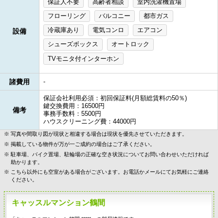
保証人不要
高齢者相談
室内洗濯機置場
フローリング
バルコニー
都市ガス
冷蔵庫あり
電気コンロ
エアコン
設備
シューズボックス
オートロック
TVモニタ付インターホン
諸費用
-
保証会社利用必須：初回保証料(月額総賃料の50％)
鍵交換費用：16500円
備考
事務手数料：5500円
ハウスクリーニング費：44000円
写真や間取り図が現状と相違する場合は現状を優先させていただきます。
掲載している物件が万が一ご成約の場合はご了承ください。
駐車場、バイク置場、駐輪場の正確な空き状況についてお問い合わせいただければ
助かります。
こちら以外にも空室がある場合がございます。お電話かメールにてお気軽にご連絡
ください。
キャッスルマンション鶴間