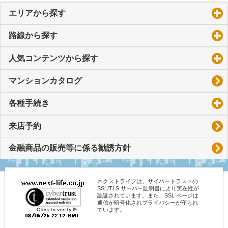
エリアから探す
click to expand contents
路線から探す
click to expand contents
人気コンテンツから探す
click to expand contents
マンションカタログ
各種手続き
click to expand contents
来店予約
金融商品の販売等に係る勧誘方針
ネクストライフは、サイバートラストの
SSL/TLS サーバー証明書により実在性が
認証されています。また、SSL ページは
通信が暗号化されプライバシーが守られ
ています。