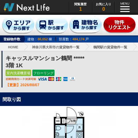
閲覧履歴
お気に入り
1
0
登録物件数
建物：
86,052
棟
部屋数：
484,174
戸
HOME
神奈川県大和市の賃貸物件一覧
鶴間駅の賃貸物件一覧
キャッスルマンション鶴間 *****
3階 1K
室内洗濯機置場
フローリング
【更新】2026/08/07
間取り図