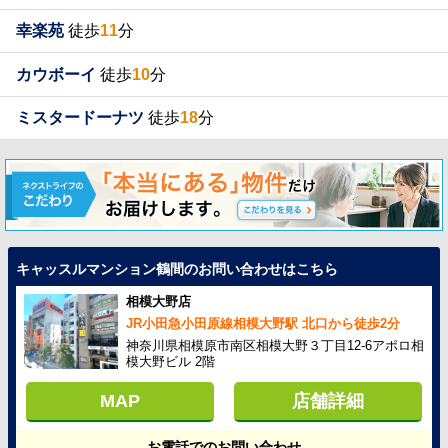
幸楽苑
徒歩
11
分
カウボーイ
徒歩
10
分
ミスタードーナツ
徒歩
18
分
キャッスルマンション鶴間のお問い合わせはこちら
相模大野店
JR小田急小田原線相模大野駅 北口から徒歩2分
神奈川県相模原市南区相模大野３丁目12-6アポロ相
模大野ビル 2階
MAP
店舗詳細
お電話でのお問い合わせ