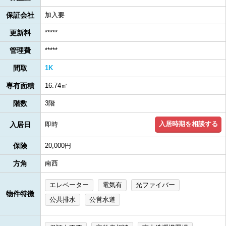
保証会社
加入要
更新料
*****
管理費
*****
間取
1K
専有面積
16.74㎡
階数
3階
入居時期を相談する
入居日
即時
保険
20,000円
方角
南西
エレベーター
電気有
光ファイバー
物件特徴
公共排水
公営水道