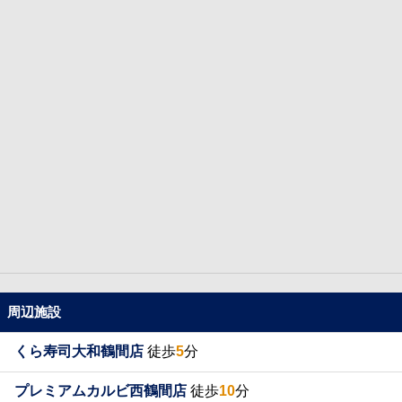
周辺施設
くら寿司大和鶴間店
徒歩
5
分
プレミアムカルビ西鶴間店
徒歩
10
分