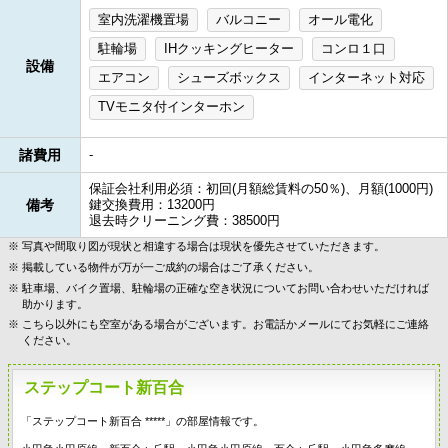
室内洗濯機置場
バルコニー
オール電化
駐輪場
IHクッキングヒーター
コンロ１口
設備
エアコン
シューズボックス
インターネット対応
TVモニタ付インターホン
諸費用
-
保証会社利用必須：初回(月額総賃料の50％)、月額(1000円)
備考
鍵交換費用：13200円
退去時クリーニング費：38500円
写真や間取り図が現状と相違する場合は現状を優先させていただきます。
掲載している物件が万が一ご成約の場合はご了承ください。
駐車場、バイク置場、駐輪場の正確な空き状況についてお問い合わせいただければ
助かります。
こちら以外にも空室がある場合がございます。お電話かメールにてお気軽にご連絡
ください。
ステップコート新百合
「ステップコート新百合 *****」の部屋情報です。