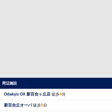
周辺施設
Odakyu OX 新百合ヶ丘店
徒歩
4
分
新百合丘オーパ
徒歩
5
分