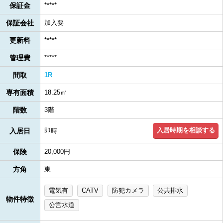
保証金
*****
保証会社
加入要
更新料
*****
管理費
*****
間取
1R
専有面積
18.25㎡
階数
3階
入居時期を相談する
入居日
即時
保険
20,000円
方角
東
電気有
CATV
防犯カメラ
公共排水
物件特徴
公営水道