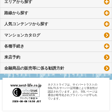
エリアから探す
click to expand contents
路線から探す
click to expand contents
人気コンテンツから探す
click to expand contents
マンションカタログ
各種手続き
click to expand contents
来店予約
金融商品の販売等に係る勧誘方針
ネクストライフは、サイバートラストの
SSL/TLS サーバー証明書により実在性が
認証されています。また、SSL ページは
通信が暗号化されプライバシーが守られ
ています。