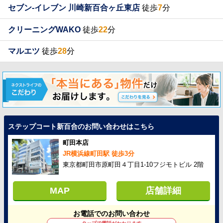
セブン-イレブン 川崎新百合ヶ丘東店
徒歩
7
分
クリーニングWAKO
徒歩
22
分
マルエツ
徒歩
28
分
ステップコート新百合のお問い合わせはこちら
町田本店
JR横浜線町田駅 徒歩3分
東京都町田市原町田４丁目1-10フジモトビル 2階
MAP
店舗詳細
お電話でのお問い合わせ