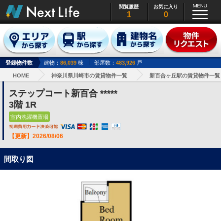
閲覧履歴
お気に入り
1
0
登録物件数
建物：
86,039
棟
部屋数：
483,926
戸
HOME
神奈川県川崎市の賃貸物件一覧
新百合ヶ丘駅の賃貸物件一覧
ステップコート新百合 *****
3階 1R
室内洗濯機置場
【更新】2026/08/06
間取り図