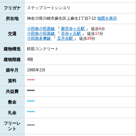
フリガナ
ステップコートシンユリ
所在地
神奈川県川崎市麻生区上麻生1丁目7-12
地図を表示
小田急小田原線
『
新百合ヶ丘駅
』
徒歩
6
分
交通
小田急小田原線
『
百合ヶ丘駅
』
徒歩
17
分
小田急多摩線
『
五月台駅
』
徒歩
29
分
建物構造
鉄筋コンクリート
建物階建
4階
築年月
1995年2月
賃料
*****
共益費
*****
敷金
*****
礼金
*****
フリーレ
*****
ント