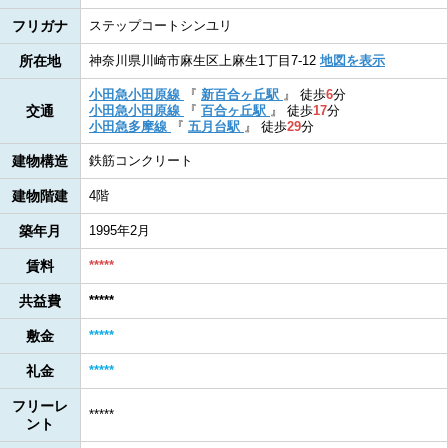
フリガナ
ステップコートシンユリ
所在地
神奈川県川崎市麻生区上麻生1丁目7-12
地図を表示
小田急小田原線
『
新百合ヶ丘駅
』
徒歩
6
分
交通
小田急小田原線
『
百合ヶ丘駅
』
徒歩
17
分
小田急多摩線
『
五月台駅
』
徒歩
29
分
建物構造
鉄筋コンクリート
建物階建
4階
築年月
1995年2月
賃料
*****
共益費
*****
敷金
*****
礼金
*****
フリーレ
*****
ント