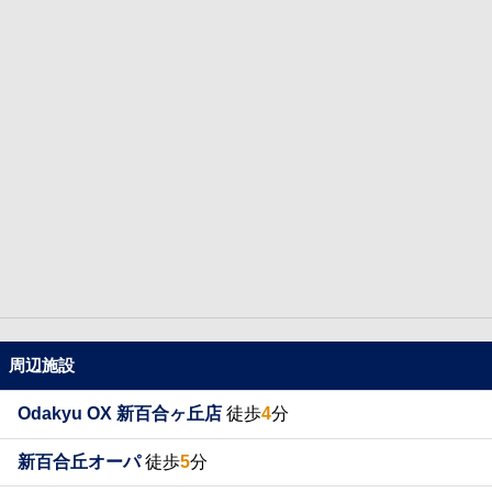
周辺施設
Odakyu OX 新百合ヶ丘店
徒歩
4
分
新百合丘オーパ
徒歩
5
分