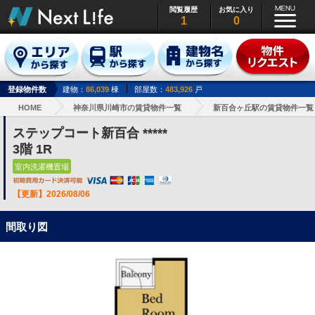
閲覧履歴
お気に入り
1
0
登録物件数
建物：
86,039
棟
部屋数：
483,926
戸
HOME
神奈川県川崎市の賃貸物件一覧
新百合ヶ丘駅の賃貸物件一覧
ステップコート新百合 *****
3階 1R
室内洗濯機置場
【更新】2026/08/06
間取り図