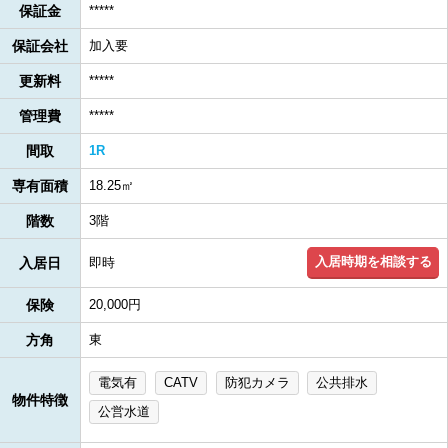
保証金
*****
保証会社
加入要
更新料
*****
管理費
*****
間取
1R
専有面積
18.25㎡
階数
3階
入居時期を相談する
入居日
即時
保険
20,000円
方角
東
電気有
CATV
防犯カメラ
公共排水
物件特徴
公営水道