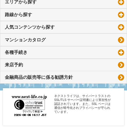
エリアから探す
click to expand contents
路線から探す
click to expand contents
人気コンテンツから探す
click to expand contents
マンションカタログ
各種手続き
click to expand contents
来店予約
金融商品の販売等に係る勧誘方針
ネクストライフは、サイバートラストの
SSL/TLS サーバー証明書により実在性が
認証されています。また、SSL ページは
通信が暗号化されプライバシーが守られ
ています。