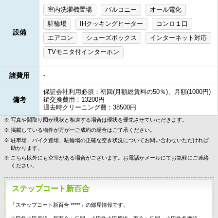
室内洗濯機置場
バルコニー
オール電化
駐輪場
IHクッキングヒーター
コンロ１口
設備
エアコン
シューズボックス
インターネット対応
TVモニタ付インターホン
諸費用
-
保証会社利用必須：初回(月額総賃料の50％)、月額(1000円)
備考
鍵交換費用：13200円
退去時クリーニング費：38500円
写真や間取り図が現状と相違する場合は現状を優先させていただきます。
掲載している物件が万が一ご成約の場合はご了承ください。
駐車場、バイク置場、駐輪場の正確な空き状況についてお問い合わせいただければ
助かります。
こちら以外にも空室がある場合がございます。お電話かメールにてお気軽にご連絡
ください。
ステップコート新百合
「ステップコート新百合 *****」の部屋情報です。