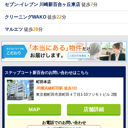
セブン-イレブン 川崎新百合ヶ丘東店
徒歩
7
分
クリーニングWAKO
徒歩
22
分
マルエツ
徒歩
28
分
ステップコート新百合のお問い合わせはこちら
町田本店
JR横浜線町田駅 徒歩3分
東京都町田市原町田４丁目1-10フジモトビル 2階
MAP
店舗詳細
お電話でのお問い合わせ