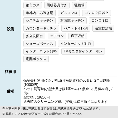
都市ガス
照明器具付き
駐輪場
敷地内ごみ置き場
ガスコンロ
コンロ２口以上
システムキッチン
対面式キッチン
コンロ３口
カウンターキッチン
バス・トイレ別
浴室乾燥機
設備
独立洗面台
エアコン
床下収納
シューズボックス
インターネット対応
インターネット無料
TVモニタ付インターホン
宅配ボックス
諸費用
-
保証会社利用必須：初回(月額総賃料の50％)、2年目以降
(10000円)
ペット飼育時(小型犬又は猫1匹のみ)：敷金1ヶ月積み増し/
備考
償却
鍵交換：19250円
退去時のクリーニング費用(実費)は借主負担になります
写真や間取り図が現状と相違する場合は現状を優先させていただきます。
掲載している物件が万が一ご成約の場合はご了承ください。