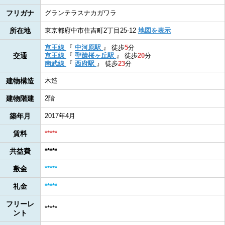
フリガナ
グランテラスナカガワラ
所在地
東京都府中市住吉町2丁目25-12
地図を表示
京王線
『
中河原駅
』
徒歩
5
分
交通
京王線
『
聖蹟桜ヶ丘駅
』
徒歩
20
分
南武線
『
西府駅
』
徒歩
23
分
建物構造
木造
建物階建
2階
築年月
2017年4月
賃料
*****
共益費
*****
敷金
*****
礼金
*****
フリーレ
*****
ント