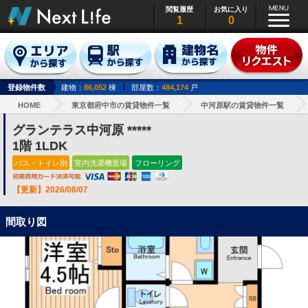
閲覧履歴
お気に入り
1
0
登録物件数
建物：
86,052
棟
部屋数：
484,174
戸
HOME
東京都府中市の賃貸物件一覧
中河原駅の賃貸物件一覧
グランテラス中河原 *****
1階 1LDK
バス・トイレ別
室内洗濯機置場
フローリング
【更新】2026/08/07
間取り図