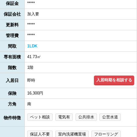
保証金
*****
保証会社
加入要
更新料
*****
管理費
*****
間取
1LDK
専有面積
41.73㎡
階数
1階
入居時期を相談する
入居日
即時
保険
16,300円
方角
南
ペット相談
電気有
公共排水
公営水道
物件特徴
保証人不要
室内洗濯機置場
フローリング