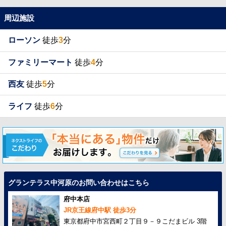
周辺施設
ローソン
徒歩
3
分
ファミリーマート
徒歩
4
分
西友
徒歩
5
分
ライフ
徒歩
6
分
グランテラス中河原のお問い合わせはこちら
府中本店
JR京王線府中駅 徒歩3分
東京都府中市宮西町２丁目９－９こだまビル 3階