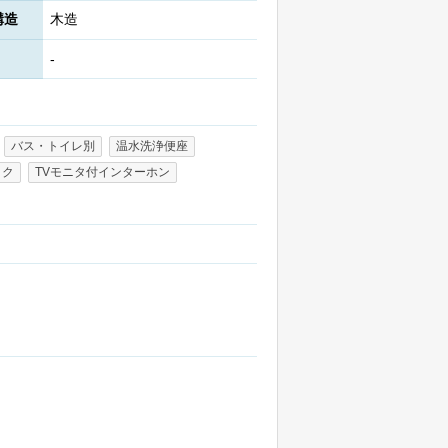
構造
木造
-
バス・トイレ別
温水洗浄便座
ック
TVモニタ付インターホン