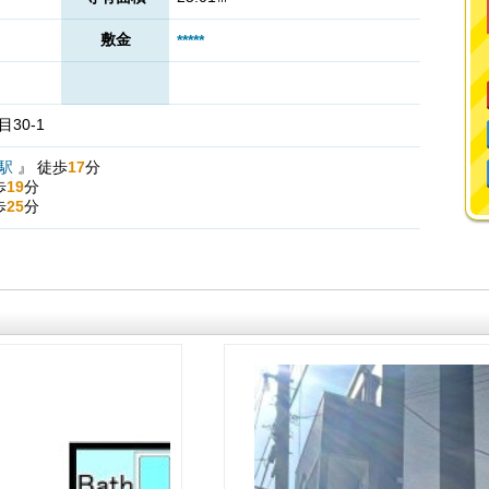
敷金
*****
30-1
川駅
』
徒歩
17
分
歩
19
分
歩
25
分