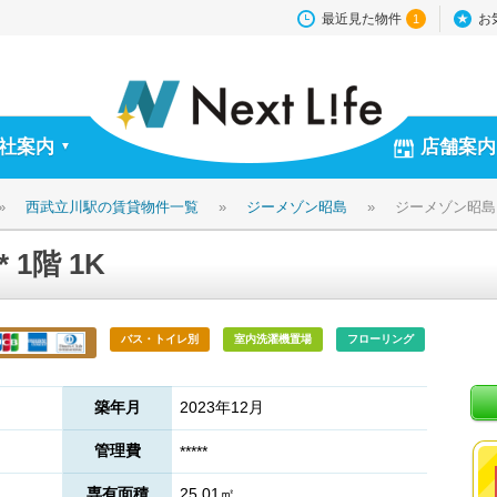
最近見た物件
お
1
社案内
店舗案内
▼
»
西武立川駅の賃貸物件一覧
»
ジーメゾン昭島
»
ジーメゾン昭島 **
 1階 1K
バス・トイレ別
室内洗濯機置場
フローリング
築年月
2023年12月
管理費
*****
専有面積
25.01㎡