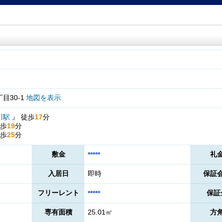
目30-1
地図を表示
川駅
』
徒歩
17
分
歩
19
分
歩
25
分
敷金
礼
*****
入居日
即時
保証
フリーレント
保証
*****
専有面積
25.01㎡
方