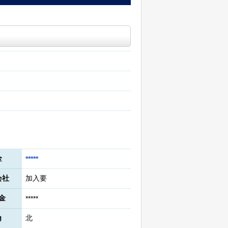
金
*****
会社
加入要
金
*****
角
北