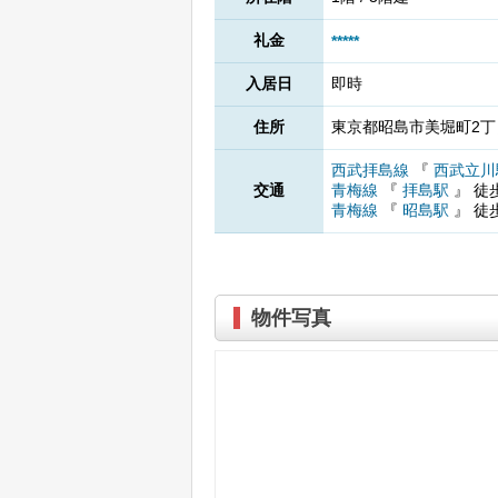
礼金
*****
入居日
即時
住所
東京都昭島市美堀町2丁目
西武拝島線
『
西武立
交通
青梅線
『
拝島駅
』
徒
青梅線
『
昭島駅
』
徒
物件写真