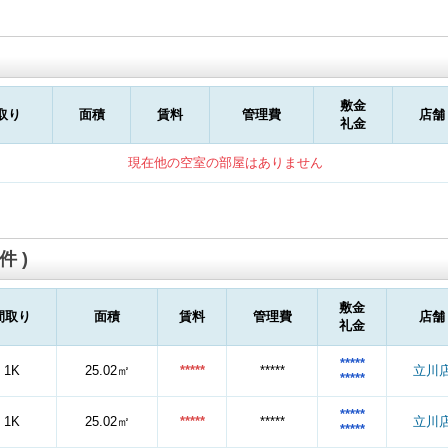
敷金
取り
面積
賃料
管理費
店舗
礼金
現在他の空室の部屋はありません
件 )
敷金
間取り
面積
賃料
管理費
店舗
礼金
*****
1K
25.02㎡
*****
*****
立川
*****
*****
1K
25.02㎡
*****
*****
立川
*****