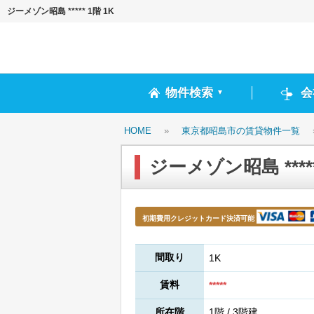
ジーメゾン昭島 ***** 1階 1K
物件検索
会
▼
HOME
»
東京都昭島市の賃貸物件一覧
ジーメゾン昭島 *****
初期費用クレジットカード決済可能
間取り
1K
賃料
*****
所在階
1階 / 3階建