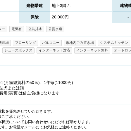
建物階建
地上3階 / -
建物
保険
20,000円
-
ター
電気有
公共排水
公営水道
機置場
フローリング
バルコニー
敷地内ごみ置き場
システムキッチン
シューズボックス
インターネット対応
インターネット無料
オートロ
月額総賃料の50％)、1年毎(11000円)
型犬または猫
費用(実費)は借主負担になります
現状を優先させていただきます。
はご了承ください。
き状況についてお問い合わせいただければ助かります。
ます。お電話かメールにてお気軽にご連絡ください。