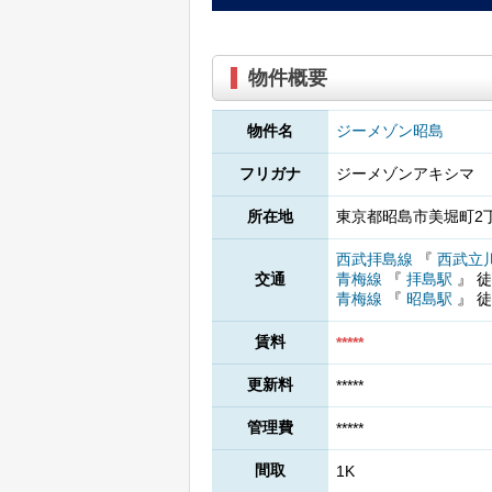
物件概要
物件名
ジーメゾン昭島
フリガナ
ジーメゾンアキシマ
所在地
東京都昭島市美堀町2丁
西武拝島線
『
西武立
交通
青梅線
『
拝島駅
』
徒
青梅線
『
昭島駅
』
徒
賃料
*****
更新料
*****
管理費
*****
間取
1K