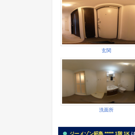
ジーメゾン昭島 ***** 1階 1K
は