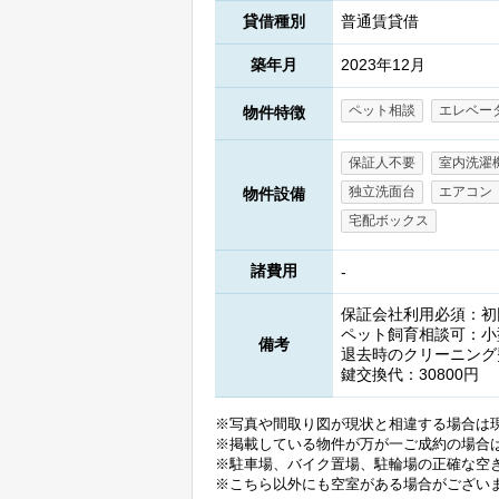
貸借種別
普通賃貸借
築年月
2023年12月
ペット相談
エレベー
物件特徴
保証人不要
室内洗濯
独立洗面台
エアコン
物件設備
宅配ボックス
諸費用
-
保証会社利用必須：初回(
ペット飼育相談可：小
備考
退去時のクリーニング
鍵交換代：30800円
※写真や間取り図が現状と相違する場合は
※掲載している物件が万が一ご成約の場合
※駐車場、バイク置場、駐輪場の正確な空
※こちら以外にも空室がある場合がござい