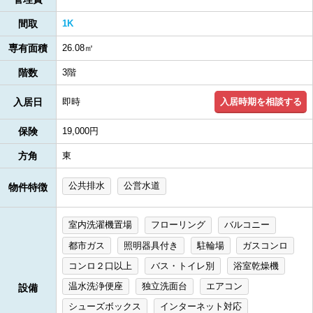
間取
1K
専有面積
26.08㎡
階数
3階
入居時期を相談する
入居日
即時
保険
19,000円
方角
東
公共排水
公営水道
物件特徴
室内洗濯機置場
フローリング
バルコニー
都市ガス
照明器具付き
駐輪場
ガスコンロ
コンロ２口以上
バス・トイレ別
浴室乾燥機
温水洗浄便座
独立洗面台
エアコン
設備
シューズボックス
インターネット対応