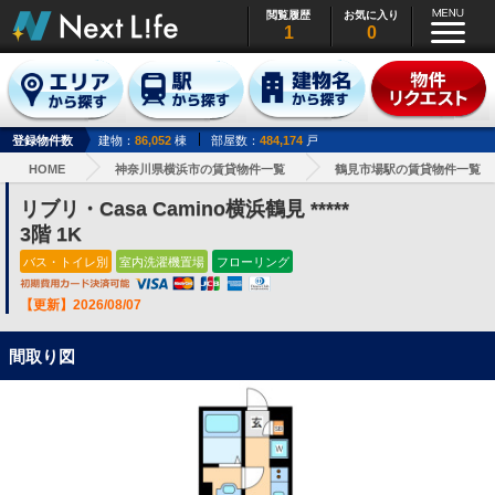
閲覧履歴
お気に入り
1
0
登録物件数
建物：
86,052
棟
部屋数：
484,174
戸
HOME
神奈川県横浜市の賃貸物件一覧
鶴見市場駅の賃貸物件一覧
リブリ・Casa Camino横浜鶴見 *****
3階 1K
バス・トイレ別
室内洗濯機置場
フローリング
【更新】2026/08/07
間取り図