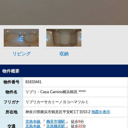
物件概要
物件番号
81833441
物件名
リブリ・Casa Camino横浜鶴見 *****
フリガナ
リブリカーサカミーノヨコハマツルミ
所在地
神奈川県横浜市鶴見区平安町1丁目53-2
地図を表示
京急本線
『
鶴見市場駅
』
徒歩
9
分
交通
京急本線
『
京急鶴見駅
』
徒歩
22
分