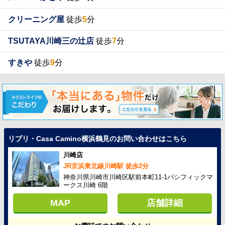
クリーニング屋
徒歩
5
分
TSUTAYA川崎三の辻店
徒歩
7
分
すきや
徒歩
9
分
リブリ・Casa Camino横浜鶴見のお問い合わせはこちら
川崎店
JR京浜東北線川崎駅 徒歩2分
神奈川県川崎市川崎区駅前本町11-1パシフィックマ
ークス川崎 6階
MAP
店舗詳細