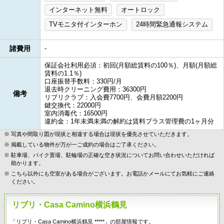
インターネット無料
オートロック
TVモニタ付インターホン
24時間緊急通報システム
諸費用
-
保証会社利用必須：初回(月額総賃料の100％)、月額(月額総
賃料の1.1％)
口座振替手数料：330円/月
退去時クリーニング費用：36300円
備考
リブリクラブ：入会費7700円、会費月額2200円
鍵交換代：22000円
室内消毒代：16500円
違約金：1年未満未満の解約は賃料プラス管理費の1ヶ月分
写真や間取り図が現状と相違する場合は現状を優先させていただきます。
掲載している物件が万が一ご成約の場合はご了承ください。
駐車場、バイク置場、駐輪場の正確な空き状況についてお問い合わせいただければ
助かります。
こちら以外にも空室がある場合がございます。お電話かメールにてお気軽にご連絡
ください。
リブリ・Casa Camino横浜鶴見
「リブリ・Casa Camino横浜鶴見 *****」の部屋情報です。