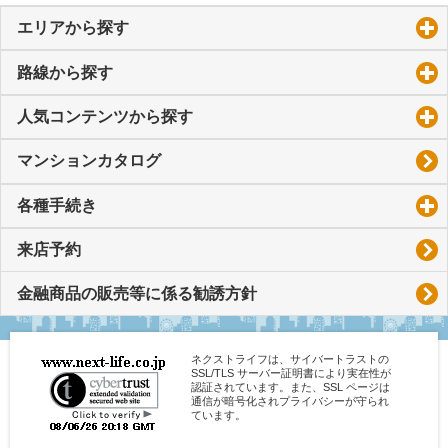
エリアから探す
click to expand contents
路線から探す
click to expand contents
人気コンテンツから探す
click to expand contents
マンションカタログ
各種手続き
click to expand contents
来店予約
金融商品の販売等に係る勧誘方針
ネクストライフは、サイバートラストの
SSL/TLS サーバー証明書により実在性が
認証されています。また、SSL ページは
通信が暗号化されプライバシーが守られ
ています。