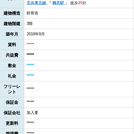
京浜東北線
『
鶴見駅
』
徒歩
25
分
建物構造
鉄骨造
建物階建
3階
築年月
2018年9月
賃料
*****
共益費
*****
敷金
*****
礼金
*****
フリーレ
*****
ント
保証金
*****
保証会社
加入要
更新料
*****
管理費
*****