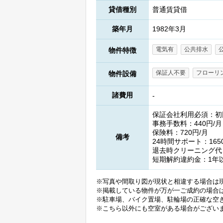
貸借種別
普通賃貸借
築年月
1982年3月
電気有
公共排水
物件特徴
保証人不要
フローリ
物件設備
諸費用
-
保証会社利用必須：初回(
事務手数料：440円/月
保険料：720円/月
備考
24時間サポート：165
退去時クリーニング代：
短期解約違約金：1年
※写真や間取り図が現状と相違する場合は
※掲載している物件が万が一ご成約の場合
※駐車場、バイク置場、駐輪場の正確な空
※こちら以外にも空室がある場合がござい