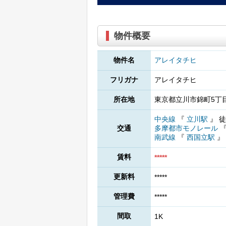
物件概要
物件名
アレイタチヒ
フリガナ
アレイタチヒ
所在地
東京都立川市錦町5丁目
中央線
『
立川駅
』
徒
交通
多摩都市モノレール
南武線
『
西国立駅
』
賃料
*****
更新料
*****
管理費
*****
間取
1K