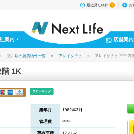
最近見た物件
お
1
社案内
店舗案内
▼
»
立川駅の賃貸物件一覧
»
アレイタチヒ
»
アレイタチヒ ***** 2階
2階 1K
フローリング
築年月
1982年3月
管理費
*****
専有面積
17.41㎡