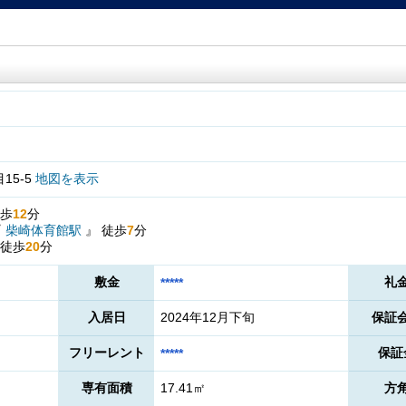
15-5
地図を表示
歩
12
分
『
柴崎体育館駅
』
徒歩
7
分
徒歩
20
分
敷金
礼
*****
入居日
2024年12月下旬
保証
フリーレント
保証
*****
専有面積
17.41㎡
方