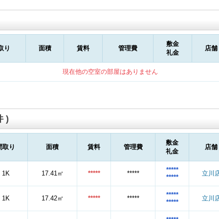
敷金
取り
面積
賃料
管理費
店舗
礼金
現在他の空室の部屋はありません
 )
敷金
間取り
面積
賃料
管理費
店舗
礼金
*****
1K
17.41㎡
*****
*****
立川
*****
*****
1K
17.42㎡
*****
*****
立川
*****