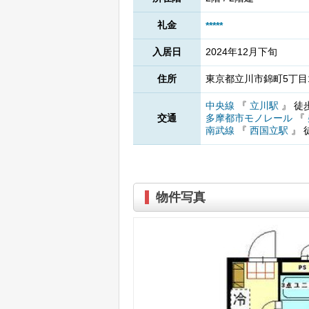
礼金
*****
入居日
2024年12月下旬
住所
東京都立川市錦町5丁目1
中央線
『
立川駅
』
徒
交通
多摩都市モノレール
『
南武線
『
西国立駅
』
物件写真