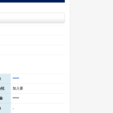
金
*****
会社
加入要
金
*****
角
-