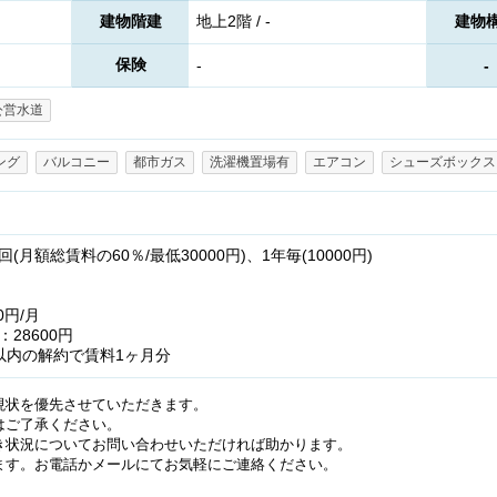
建物階建
地上2階 / -
建物
保険
-
-
公営水道
ング
バルコニー
都市ガス
洗濯機置場有
エアコン
シューズボックス
月額総賃料の60％/最低30000円)、1年毎(10000円)
0円/月
28600円
以内の解約で賃料1ヶ月分
現状を優先させていただきます。
はご了承ください。
き状況についてお問い合わせいただければ助かります。
ます。お電話かメールにてお気軽にご連絡ください。