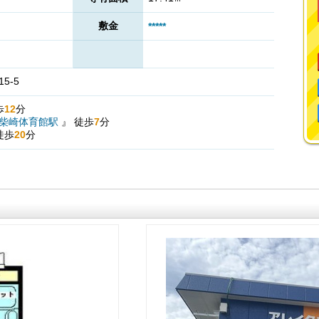
敷金
*****
5-5
歩
12
分
柴崎体育館駅
』
徒歩
7
分
徒歩
20
分