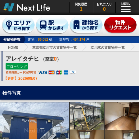
閲覧履歴
お気に入り
1
0
登録物件数
建物：
86,052
棟
部屋数：
484,174
戸
HOME
東京都立川市の賃貸物件一覧
立川駅の賃貸物件一覧
アレイタチヒ
0
（空室
）
フローリング
【更新】2026/08/07
物件写真