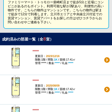
ファミリーマート・トゥモロー柴崎町店まで徒歩5分と近場にコン
ビニがあるのもポイント。利用可能な駅が2駅あり、利便性の高い
物件です。こちらの物件はマンションです。こちらの物件は駅ま
で徒歩で12分で到着します。立川市エリアと中央線立川付近での
賃貸マンション、賃貸アパートをお探しの方はぜひコチラからお
問い合わせやご連絡を下さい。
8
成約済みの部屋一覧（全
室）
*****
更新日：
2023/12/16
階数:1階 / 間取:
1K
/ 面積:17.41㎡
管理:***** / 敷金:
*****
/ 礼金:
*****
*****
更新日：
2025/08/09
階数:1階 / 間取:
1K
/ 面積:17.42㎡
管理:***** / 敷金:
*****
/ 礼金:
*****
*****