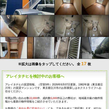
17
※拡大は画像をタップしてください。
全
枚
アレイタチヒを検討中のお客様へ
アレイタチヒの賃貸情報。（空室0件）2026年8月07日更新。1982年築（東京都立
川市）の賃貸マンションです。東京都立川市のお部屋探しはネクストライフへお
任せください。
年間お問い合わせ数
22,000
件、成約数
5,000
件以上の弊社が、地域最大級の物件情
報から最新の物件情報をご紹介させていただきます。
お客様の「
今から見に行きたい！
」にも、できるかぎりご対応致します。ぜひお