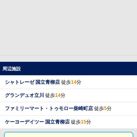
周辺施設
シャトレーゼ 国立青柳店
徒歩
14
分
グランデュオ立川
徒歩
14
分
ファミリーマート・トゥモロー柴崎町店
徒歩
5
分
ケーヨーデイツー 国立青柳店
徒歩
15
分