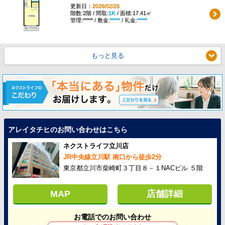
更新日：
2026/02/25
階数:2階 / 間取:
1K
/ 面積:17.41㎡
管理:***** / 敷金:
*****
/ 礼金:
*****
もっと見る
アレイタチヒのお問い合わせはこちら
ネクストライフ立川店
JR中央線立川駅 南口から徒歩2分
東京都立川市柴崎町３丁目８－１NACビル ５階
MAP
店舗詳細
お電話でのお問い合わせ