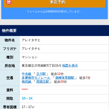
来店予約
フォームからは24時間365日受付しています。
物件概要
物件名
アレイタチヒ
フリガナ
アレイタチヒ
種別
マンション
所在地
東京都立川市錦町5丁目15-5
地図を表示
中央線
『
立川駅
』
徒歩
12
分
交通
多摩都市モノレール
『
柴崎体育館駅
』
徒歩
7
分
南武線
『
西国立駅
』
徒歩
20
分
賃料
*****
間取
1R～1K
専有面積
17～17㎡