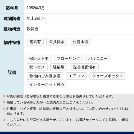
築年月
1982年3月
建物階建
地上2階 / -
建物構造
鉄骨造
電気有
公共排水
公営水道
物件特徴
保証人不要
フローリング
バルコニー
都市ガス
駐輪場
洗濯機置場有
設備
敷地内ごみ置き場
エアコン
シューズボックス
インターネット対応
写真や間取り図が現状と相違する場合は現状を優先させていただきます。
掲載している物件が万が一ご成約の場合はご了承ください。
駐車場、バイク置場、駐輪場の正確な空き状況についてお問い合わせいただければ
助かります。
こちら以外にも空室がある場合がございます。お電話かメールにてお気軽にご連絡
ください。