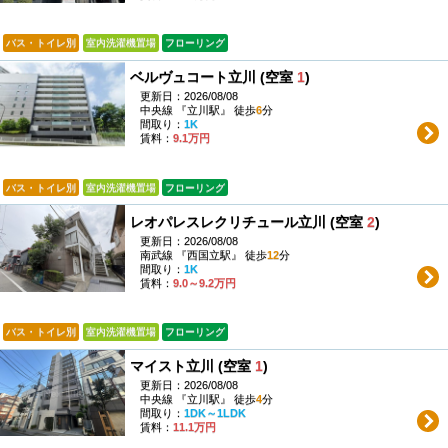
バス・トイレ別
室内洗濯機置場
フローリング
ベルヴュコート立川 (空室
1
)
更新日：2026/08/08
中央線 『立川駅』 徒歩
6
分
間取り：
1K
賃料：
9.1万円
バス・トイレ別
室内洗濯機置場
フローリング
レオパレスレクリチュール立川 (空室
2
)
更新日：2026/08/08
南武線 『西国立駅』 徒歩
12
分
間取り：
1K
賃料：
9.0～9.2万円
バス・トイレ別
室内洗濯機置場
フローリング
マイスト立川 (空室
1
)
更新日：2026/08/08
中央線 『立川駅』 徒歩
4
分
間取り：
1DK～1LDK
賃料：
11.1万円