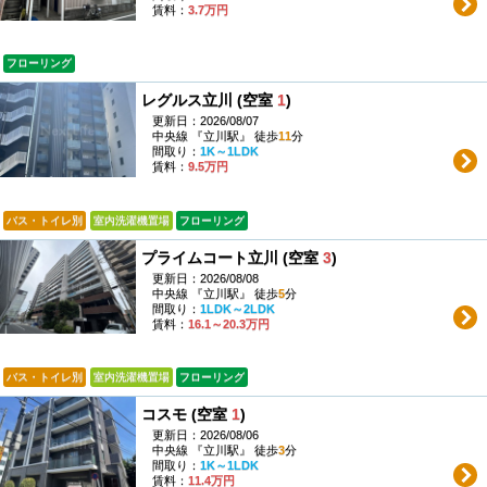
賃料：
3.7万円
フローリング
レグルス立川 (空室
1
)
更新日：2026/08/07
中央線 『立川駅』 徒歩
11
分
間取り：
1K～1LDK
賃料：
9.5万円
バス・トイレ別
室内洗濯機置場
フローリング
プライムコート立川 (空室
3
)
更新日：2026/08/08
中央線 『立川駅』 徒歩
5
分
間取り：
1LDK～2LDK
賃料：
16.1～20.3万円
バス・トイレ別
室内洗濯機置場
フローリング
コスモ (空室
1
)
更新日：2026/08/06
中央線 『立川駅』 徒歩
3
分
間取り：
1K～1LDK
賃料：
11.4万円