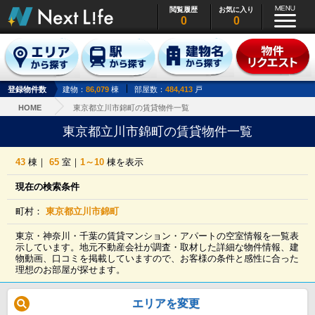
閲覧履歴
お気に入り
0
0
登録物件数
建物：
86,079
棟
部屋数：
484,413
戸
HOME
東京都立川市錦町の賃貸物件一覧
東京都立川市錦町の賃貸物件一覧
43
棟｜
65
室｜
1～10
棟を表示
現在の検索条件
町村：
東京都立川市錦町
東京・神奈川・千葉の賃貸マンション・アパートの空室情報を一覧表
示しています。地元不動産会社が調査・取材した詳細な物件情報、建
物動画、口コミを掲載していますので、お客様の条件と感性に合った
理想のお部屋が探せます。
エリアを変更