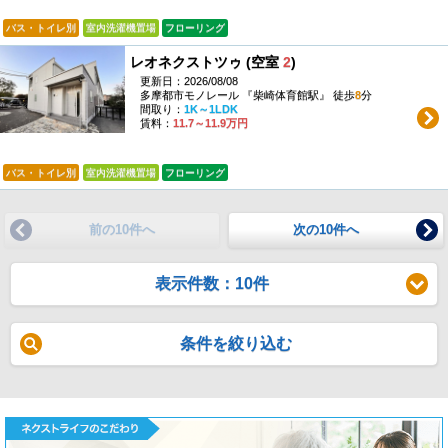
バス・トイレ別
室内洗濯機置場
フローリング
レオネクストツゥ (空室
2
)
更新日：2026/08/08
多摩都市モノレール 『柴崎体育館駅』 徒歩
8
分
間取り：
1K～1LDK
賃料：
11.7～11.9万円
バス・トイレ別
室内洗濯機置場
フローリング
前の10件へ
次の10件へ
表示件数：10件
条件を絞り込む