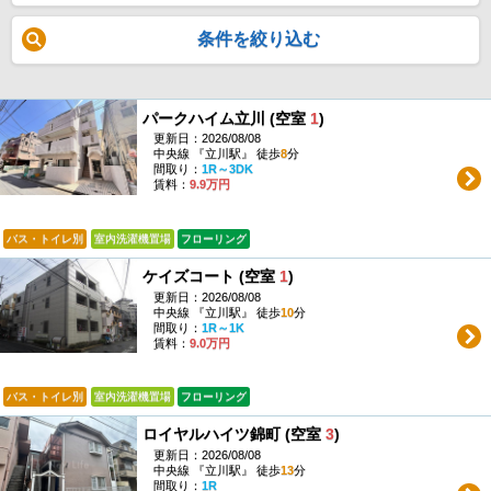
条件を絞り込む
パークハイム立川 (空室
1
)
更新日：2026/08/08
中央線 『立川駅』 徒歩
8
分
間取り：
1R～3DK
賃料：
9.9万円
バス・トイレ別
室内洗濯機置場
フローリング
ケイズコート (空室
1
)
更新日：2026/08/08
中央線 『立川駅』 徒歩
10
分
間取り：
1R～1K
賃料：
9.0万円
バス・トイレ別
室内洗濯機置場
フローリング
ロイヤルハイツ錦町 (空室
3
)
更新日：2026/08/08
中央線 『立川駅』 徒歩
13
分
間取り：
1R