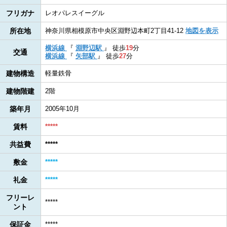
フリガナ
レオパレスイーグル
所在地
神奈川県相模原市中央区淵野辺本町2丁目41-12
地図を表示
横浜線
『
淵野辺駅
』
徒歩
19
分
交通
横浜線
『
矢部駅
』
徒歩
27
分
建物構造
軽量鉄骨
建物階建
2階
築年月
2005年10月
賃料
*****
共益費
*****
敷金
*****
礼金
*****
フリーレ
*****
ント
保証金
*****