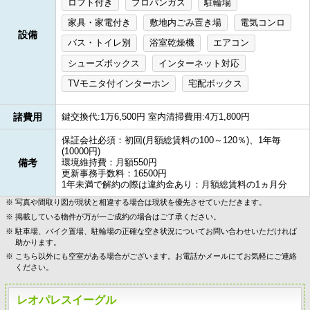
ロフト付き
プロパンガス
駐輪場
家具・家電付き
敷地内ごみ置き場
電気コンロ
設備
バス・トイレ別
浴室乾燥機
エアコン
シューズボックス
インターネット対応
TVモニタ付インターホン
宅配ボックス
諸費用
鍵交換代:1万6,500円 室内清掃費用:4万1,800円
保証会社必須：初回(月額総賃料の100～120％)、1年毎
(10000円)
備考
環境維持費：月額550円
更新事務手数料：16500円
1年未満で解約の際は違約金あり：月額総賃料の1ヵ月分
写真や間取り図が現状と相違する場合は現状を優先させていただきます。
掲載している物件が万が一ご成約の場合はご了承ください。
駐車場、バイク置場、駐輪場の正確な空き状況についてお問い合わせいただければ
助かります。
こちら以外にも空室がある場合がございます。お電話かメールにてお気軽にご連絡
ください。
レオパレスイーグル