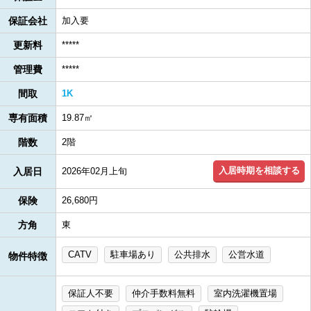
保証会社
加入要
更新料
*****
管理費
*****
間取
1K
専有面積
19.87㎡
階数
2階
入居時期を相談する
入居日
2026年02月上旬
保険
26,680円
方角
東
CATV
駐車場あり
公共排水
公営水道
物件特徴
保証人不要
仲介手数料無料
室内洗濯機置場