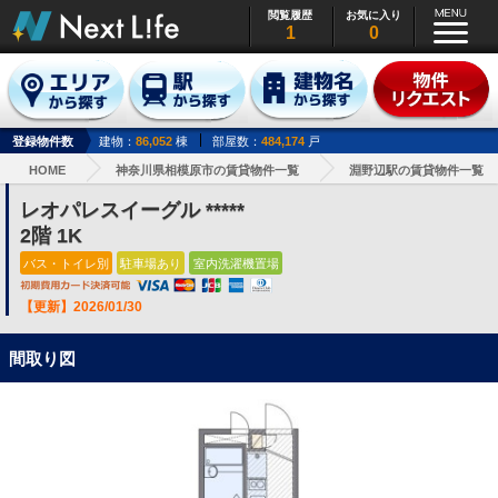
閲覧履歴
お気に入り
1
0
登録物件数
建物：
86,052
棟
部屋数：
484,174
戸
HOME
神奈川県相模原市の賃貸物件一覧
淵野辺駅の賃貸物件一覧
レオパレスイーグル *****
2階 1K
バス・トイレ別
駐車場あり
室内洗濯機置場
【更新】2026/01/30
間取り図