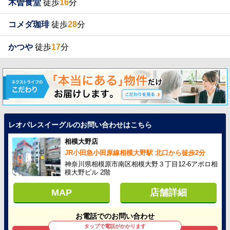
木曽食堂
徒歩
16
分
コメダ珈琲
徒歩
28
分
かつや
徒歩
17
分
レオパレスイーグルのお問い合わせはこちら
相模大野店
JR小田急小田原線相模大野駅 北口から徒歩2分
神奈川県相模原市南区相模大野３丁目12-6アポロ相
模大野ビル 2階
MAP
店舗詳細
お電話でのお問い合わせ
タップで電話がかかります