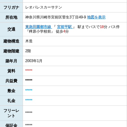
フリガナ
レオパレスカーサテン
所在地
神奈川県川崎市宮前区菅生3丁目49-9
地図を表示
東急田園都市線
『
宮前平駅
』
駅までバスで
18
分
バス停
交通
『稗原小学校前』
徒歩
4
分
建物構造
木造
建物階建
2階
築年月
2003年1月
賃料
*****
共益費
*****
敷金
*****
礼金
*****
フリーレ
*****
ント
保証金
*****