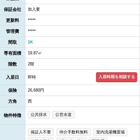
保証会社
加入要
更新料
*****
管理費
*****
間取
1K
専有面積
19.87㎡
階数
2階
入居時期を相談する
入居日
即時
保険
26,680円
方角
西
公共排水
公営水道
物件特徴
保証人不要
仲介手数料無料
室内洗濯機置場