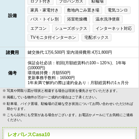
ロフト付き
プロパンガス
駐輪場
家具・家電付き
敷地内ごみ置き場
電気コンロ
設備
バス・トイレ別
浴室乾燥機
温水洗浄便座
エアコン
シューズボックス
インターネット対応
TVモニタ付インターホン
宅配ボックス
諸費用
鍵交換代:1万6,500円 室内清掃費用:4万1,800円
保証会社必須：初回(月額総賃料の100～120％)、1年毎
(10000円)
備考
環境維持費：月額550円
更新事務手数料：16500円
1年未満で解約の際は違約金あり：月額総賃料の1ヵ月分
写真や間取り図が現状と相違する場合は現状を優先させていただきます。
掲載している物件が万が一ご成約の場合はご了承ください。
駐車場、バイク置場、駐輪場の正確な空き状況についてお問い合わせいただければ
助かります。
こちら以外にも空室がある場合がございます。お電話かメールにてお気軽にご連絡
ください。
レオパレスCasa10