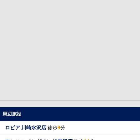
周辺施設
ロピア 川崎水沢店
徒歩
9
分