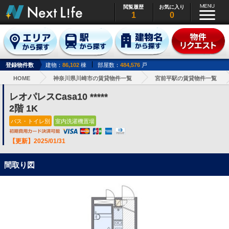
閲覧履歴
お気に入り
1
0
登録物件数
建物：
86,102
棟
部屋数：
484,576
戸
HOME
神奈川県川崎市の賃貸物件一覧
宮前平駅の賃貸物件一覧
レオパレスCasa10 *****
2階 1K
バス・トイレ別
室内洗濯機置場
【更新】2025/01/31
間取り図