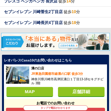
フレスコ ベンガベンガ 長沢店
徒歩
14
分
セブンイレブン 川崎菅生2丁目店
徒歩
10
分
セブンイレブン 川崎長沢4丁目店
徒歩
18
分
レオパレスCasa10のお問い合わせはこちら
溝の口店
JR東急田園都市線溝の口駅 徒歩3分
神奈川県川崎市高津区溝口１丁目13-18セキグチビ
ル 3階
MAP
店舗詳細
お電話でのお問い合わせ
タップで電話がかかります