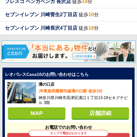
フレスコ ベンガベンガ 長沢店
徒歩
14
分
セブンイレブン 川崎菅生2丁目店
徒歩
10
分
セブンイレブン 川崎長沢4丁目店
徒歩
18
分
レオパレスCasa10のお問い合わせはこちら
溝の口店
JR東急田園都市線溝の口駅 徒歩3分
神奈川県川崎市高津区溝口１丁目13-18セキグチビ
ル 3階
MAP
店舗詳細
お電話でのお問い合わせ
タップで電話がかかります