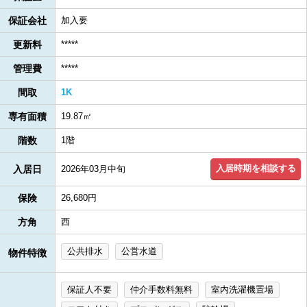
保証会社
加入要
更新料
*****
管理費
*****
間取
1K
専有面積
19.87㎡
階数
1階
入居時期を相談する
入居日
2026年03月中旬
保険
26,680円
方角
西
公共排水
公営水道
物件特徴
保証人不要
仲介手数料無料
室内洗濯機置場