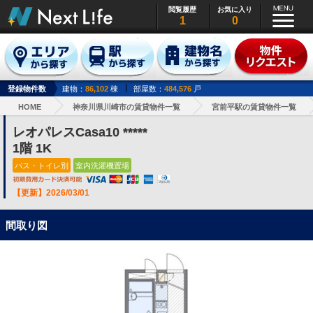
閲覧履歴
お気に入り
1
0
登録物件数
建物：
86,102
棟
部屋数：
484,576
戸
HOME
神奈川県川崎市の賃貸物件一覧
宮前平駅の賃貸物件一覧
レオパレスCasa10 *****
1階 1K
バス・トイレ別
室内洗濯機置場
【更新】2026/03/01
間取り図