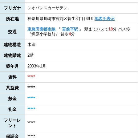
フリガナ
レオパレスカーサテン
所在地
神奈川県川崎市宮前区菅生3丁目49-9
地図を表示
東急田園都市線
『
宮前平駅
』
駅までバスで
18
分
バス停
交通
『稗原小学校前』
徒歩
4
分
建物構造
木造
建物階建
2階
築年月
2003年1月
賃料
*****
共益費
*****
敷金
*****
礼金
*****
フリーレ
*****
ント
保証金
*****