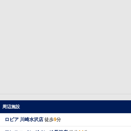
周辺施設
ロピア 川崎水沢店
徒歩
9
分