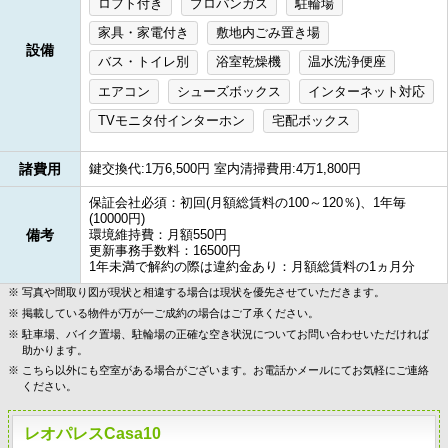
ロフト付き
プロパンガス
駐輪場
家具・家電付き
敷地内ごみ置き場
設備
バス・トイレ別
浴室乾燥機
温水洗浄便座
エアコン
シューズボックス
インターネット対応
TVモニタ付インターホン
宅配ボックス
諸費用
鍵交換代:1万6,500円 室内清掃費用:4万1,800円
保証会社必須：初回(月額総賃料の100～120％)、1年毎
(10000円)
備考
環境維持費：月額550円
更新事務手数料：16500円
1年未満で解約の際は違約金あり：月額総賃料の1ヵ月分
写真や間取り図が現状と相違する場合は現状を優先させていただきます。
掲載している物件が万が一ご成約の場合はご了承ください。
駐車場、バイク置場、駐輪場の正確な空き状況についてお問い合わせいただければ
助かります。
こちら以外にも空室がある場合がございます。お電話かメールにてお気軽にご連絡
ください。
レオパレスCasa10