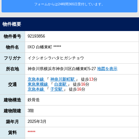
フォームからは24時間365日受付しています。
物件概要
物件番号
92193856
物件名
IXO 白幡東町 *****
フリガナ
イクシオシラハタヒガシチョウ
所在地
神奈川県横浜市神奈川区白幡東町5-27
地図を表示
京急本線
『
神奈川新町駅
』
徒歩
13
分
交通
東急東横線
『
白楽駅
』
徒歩
16
分
京急本線
『
子安駅
』
徒歩
16
分
建物構造
鉄骨造
建物階建
3階
築年月
2025年3月
賃料
*****