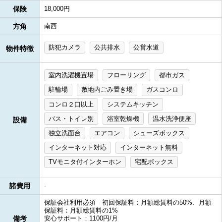
保険
18,000円
方角
南西
防犯カメラ
公共排水
公営水道
物件特徴
室内洗濯機置場
フローリング
都市ガス
駐輪場
敷地内ごみ置き場
ガスコンロ
コンロ２口以上
システムキッチン
バス・トイレ別
浴室乾燥機
温水洗浄便座
設備
独立洗面台
エアコン
シューズボックス
インターネット対応
インターネット無料
TVモニタ付インターホン
宅配ボックス
諸費用
-
保証会社利用必須 初回保証料：月額総賃料の50%、月額
保証料：月額総賃料の1%
備考
安心サポート：1100円/月