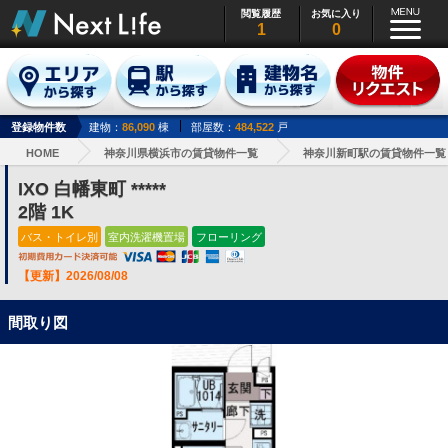
閲覧履歴
お気に入り
1
0
登録物件数
建物：
86,090
棟
部屋数：
484,522
戸
HOME
神奈川県横浜市の賃貸物件一覧
神奈川新町駅の賃貸物件一覧
IXO 白幡東町 *****
2階 1K
バス・トイレ別
室内洗濯機置場
フローリング
【更新】2026/08/08
間取り図