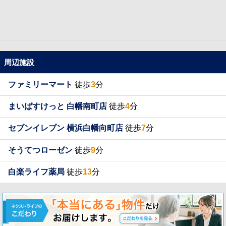
周辺施設
ファミリーマート
徒歩
3
分
まいばすけっと 白幡南町店
徒歩
4
分
セブンイレブン 横浜白幡向町店
徒歩
7
分
そうてつローゼン
徒歩
9
分
白楽ライフ薬局
徒歩
13
分