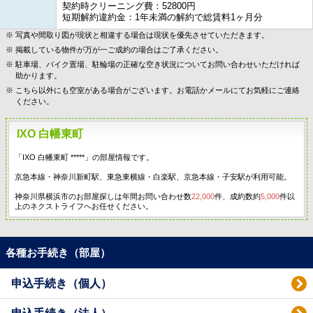
契約時クリーニング費：52800円
短期解約違約金：1年未満の解約で総賃料1ヶ月分
写真や間取り図が現状と相違する場合は現状を優先させていただきます。
掲載している物件が万が一ご成約の場合はご了承ください。
駐車場、バイク置場、駐輪場の正確な空き状況についてお問い合わせいただければ
助かります。
こちら以外にも空室がある場合がございます。お電話かメールにてお気軽にご連絡
ください。
IXO 白幡東町
「IXO 白幡東町 *****」の部屋情報です。
京急本線・神奈川新町駅、東急東横線・白楽駅、京急本線・子安駅が利用可能。
神奈川県横浜市のお部屋探しは年間お問い合わせ数
22,000
件、成約数約
5,000
件以
上のネクストライフへお任せください。
各種お手続き（部屋）
申込手続き（個人）