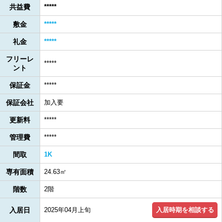
共益費
*****
敷金
*****
礼金
*****
フリーレ
*****
ント
保証金
*****
保証会社
加入要
更新料
*****
管理費
*****
間取
1K
専有面積
24.63㎡
階数
2階
入居時期を相談する
入居日
2025年04月上旬