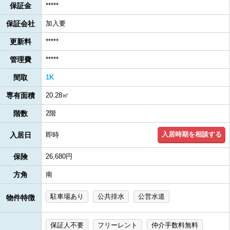
保証金
*****
保証会社
加入要
更新料
*****
管理費
*****
間取
1K
専有面積
20.28㎡
階数
2階
入居時期を相談する
入居日
即時
保険
26,680円
方角
南
駐車場あり
公共排水
公営水道
物件特徴
保証人不要
フリーレント
仲介手数料無料