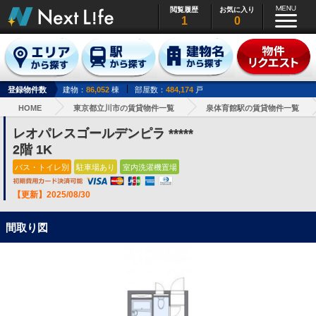
閲覧履歴
お気に入り
1
0
登録物件数
建物：
86,052
棟
部屋数：
484,174
戸
HOME
東京都立川市の賃貸物件一覧
泉体育館駅の賃貸物件一覧
レオパレスゴールデンピラ *****
2階 1K
バス・トイレ別
駐車場あり
室内洗濯機置場
【更新】2025/08/30
間取り図