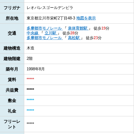
フリガナ
レオパレスゴールデンピラ
所在地
東京都立川市栄町2丁目48-3
地図を表示
多摩都市モノレール
『
泉体育館駅
』
徒歩
19
分
交通
中央線
『
立川駅
』
徒歩
28
分
多摩都市モノレール
『
高松駅
』
徒歩
23
分
建物構造
木造
建物階建
2階
築年月
1998年8月
賃料
*****
共益費
*****
敷金
*****
礼金
*****
フリーレ
*****
ント