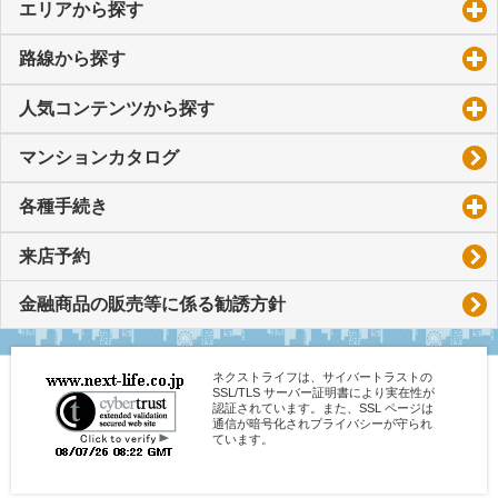
エリアから探す
click to expand contents
路線から探す
click to expand contents
人気コンテンツから探す
click to expand contents
マンションカタログ
各種手続き
click to expand contents
来店予約
金融商品の販売等に係る勧誘方針
ネクストライフは、サイバートラストの
SSL/TLS サーバー証明書により実在性が
認証されています。また、SSL ページは
通信が暗号化されプライバシーが守られ
ています。