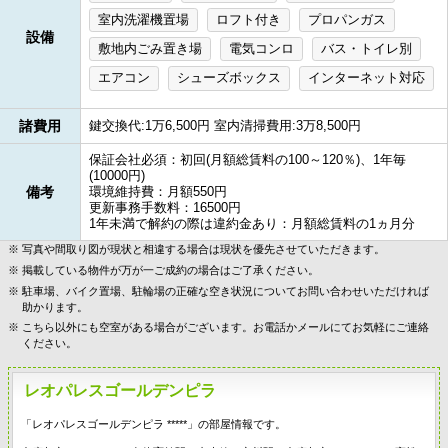
室内洗濯機置場
ロフト付き
プロパンガス
設備
敷地内ごみ置き場
電気コンロ
バス・トイレ別
エアコン
シューズボックス
インターネット対応
諸費用
鍵交換代:1万6,500円 室内清掃費用:3万8,500円
保証会社必須：初回(月額総賃料の100～120％)、1年毎
(10000円)
備考
環境維持費：月額550円
更新事務手数料：16500円
1年未満で解約の際は違約金あり：月額総賃料の1ヵ月分
写真や間取り図が現状と相違する場合は現状を優先させていただきます。
掲載している物件が万が一ご成約の場合はご了承ください。
駐車場、バイク置場、駐輪場の正確な空き状況についてお問い合わせいただければ
助かります。
こちら以外にも空室がある場合がございます。お電話かメールにてお気軽にご連絡
ください。
レオパレスゴールデンピラ
「レオパレスゴールデンピラ *****」の部屋情報です。