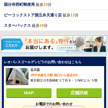
国分寺西町郵便局
徒歩
10
分
ピーコックストア国立弁天通り店
徒歩
13
分
スターバックス
徒歩
16
分
レオパレスゴールデンピラのお問い合わせはこちら
立川店
JR中央線立川駅 南口から徒歩2分
東京都立川市柴崎町３丁目８－１NACビル ５階
MAP
店舗詳細
お電話でのお問い合わせ